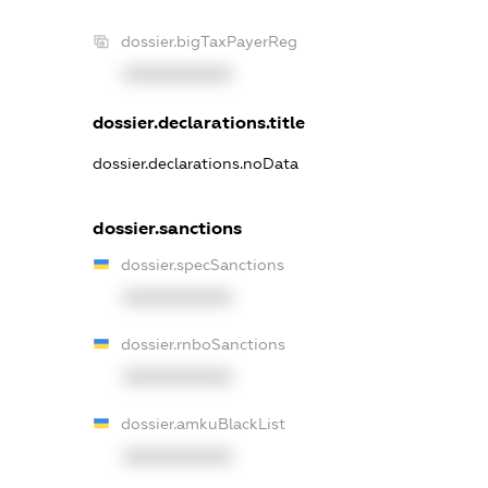
dossier.bigTaxPayerReg
XXXXXXXXXX
dossier.declarations.title
dossier.declarations.noData
dossier.sanctions
dossier.specSanctions
XXXXXXXXXX
dossier.rnboSanctions
XXXXXXXXXX
dossier.amkuBlackList
XXXXXXXXXX