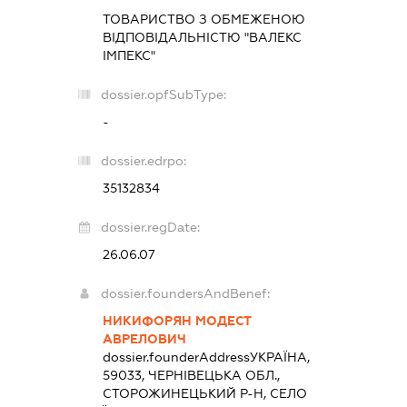
ТОВАРИСТВО З ОБМЕЖЕНОЮ
ВІДПОВІДАЛЬНІСТЮ "ВАЛЕКС
ІМПЕКС"
dossier.opfSubType:
-
dossier.edrpo:
35132834
dossier.regDate:
26.06.07
dossier.foundersAndBenef:
НИКИФОРЯН МОДЕСТ
АВРЕЛОВИЧ
dossier.founderAddress
УКРАЇНА,
59033, ЧЕРНІВЕЦЬКА ОБЛ.,
СТОРОЖИНЕЦЬКИЙ Р-Н, СЕЛО