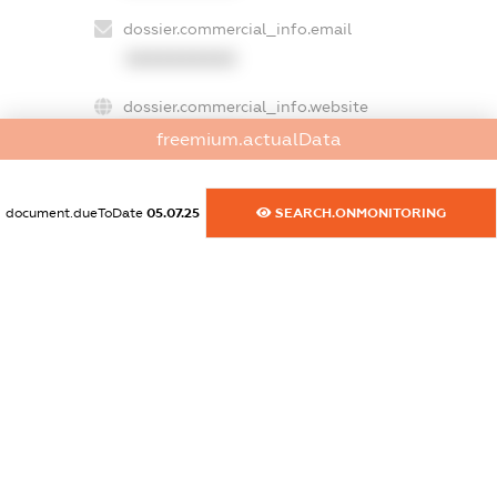
dossier.commercial_info.email
XXXXXXXXXX
dossier.commercial_info.website
XXXXXXXXXX
freemium.actualData
dossier.commercial_info.activity
XXXXXXXXXX
document.dueToDate
05.07.25
SEARCH.ONMONITORING
freemium.exampleText_1
freemium.exampleText_2
freemium.anonymousPerSearch2
FREEMIUM.DETAILS
FREEMIUM.REGISTER