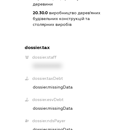
деревини
20.30.0
виробництво дерев'яних
будівельних конструкцій та
столярних виробів
dossier.tax
dossier.staff
XXXXXXXXXX
dossier.taxDebt
dossier.missingData
dossier.esvDebt
dossier.missingData
dossier.ndsPayer
dossier.missingData