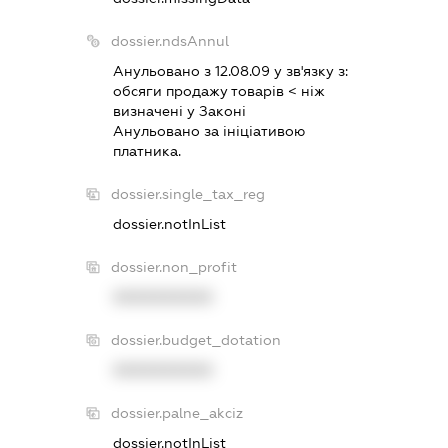
dossier.ndsAnnul
Анульовано з 12.08.09 у зв'язку з:
обсяги продажу товарiв < нiж
визначенi у Законi
Анульовано за iнiцiативою
платника.
dossier.single_tax_reg
dossier.notInList
dossier.non_profit
XXXXXXXXXX
dossier.budget_dotation
XXXXXXXXXX
dossier.palne_akciz
dossier.notInList