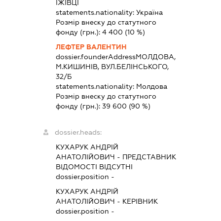
ЇЖІВЦІ
statements.nationality:
Україна
Розмір внеску до статутного
фонду (грн.):
4 400
(10 %)
ЛЕФТЕР ВАЛЕНТИН
dossier.founderAddress
МОЛДОВА,
М.КИШИНІВ, ВУЛ.БЕЛІНСЬКОГО,
32/Б
statements.nationality:
Молдова
Розмір внеску до статутного
фонду (грн.):
39 600
(90 %)
dossier.heads:
КУХАРУК АНДРІЙ
АНАТОЛІЙОВИЧ
-
ПРЕДСТАВНИК
ВІДОМОСТІ ВІДСУТНІ
dossier.position -
КУХАРУК АНДРІЙ
АНАТОЛІЙОВИЧ
-
КЕРІВНИК
dossier.position -