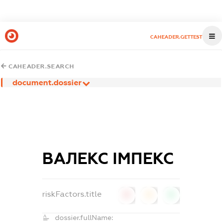
CAHEADER.GETTEST
CAHEADER.SEARCH
document.dossier
ВАЛЕКС ІМПЕКС
riskFactors.title
0
0
0
dossier.fullName: