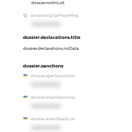
dossier.notInList
dossier.bigTaxPayerReg
XXXXXXXXXX
dossier.declarations.title
dossier.declarations.noData
dossier.sanctions
dossier.specSanctions
XXXXXXXXXX
dossier.rnboSanctions
XXXXXXXXXX
dossier.amkuBlackList
XXXXXXXXXX