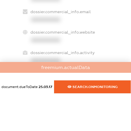
dossier.commercial_info.email
XXXXXXXXXX
dossier.commercial_info.website
XXXXXXXXXX
dossier.commercial_info.activity
XXXXXXXXXX
freemium.actualData
freemium.exampleText_1
document.dueToDate
25.03.17
SEARCH.ONMONITORING
freemium.exampleText_2
freemium.anonymousPerSearch2
FREEMIUM.DETAILS
FREEMIUM.REGISTER