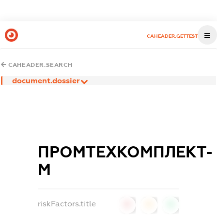
CAHEADER.GETTEST
CAHEADER.SEARCH
document.dossier
ПРОМТЕХКОМПЛЕКТ-
М
riskFactors.title
0
0
0