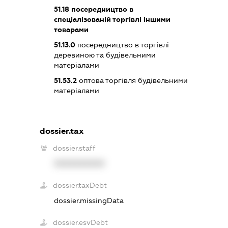
51.18
посередництво в
спеціалізованій торгівлі іншими
товарами
51.13.0
посередництво в торгівлі
деревиною та будівельними
матеріалами
51.53.2
оптова торгівля будівельними
матеріалами
dossier.tax
dossier.staff
XXXXXXXXXX
dossier.taxDebt
dossier.missingData
dossier.esvDebt