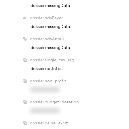
dossier.missingData
dossier.ndsPayer
dossier.missingData
dossier.ndsAnnul
dossier.missingData
dossier.single_tax_reg
dossier.notInList
dossier.non_profit
XXXXXXXXXX
dossier.budget_dotation
XXXXXXXXXX
dossier.palne_akciz