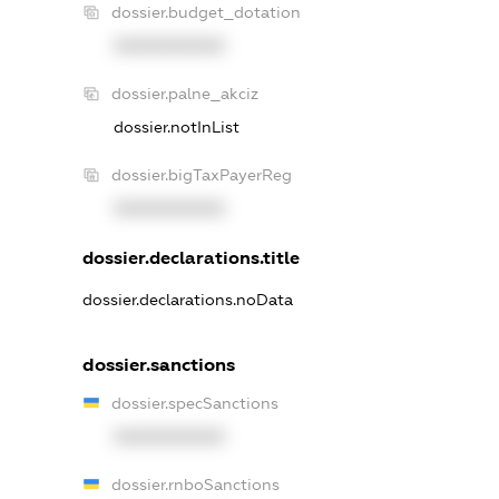
dossier.budget_dotation
XXXXXXXXXX
dossier.palne_akciz
dossier.notInList
dossier.bigTaxPayerReg
XXXXXXXXXX
dossier.declarations.title
dossier.declarations.noData
dossier.sanctions
dossier.specSanctions
XXXXXXXXXX
dossier.rnboSanctions