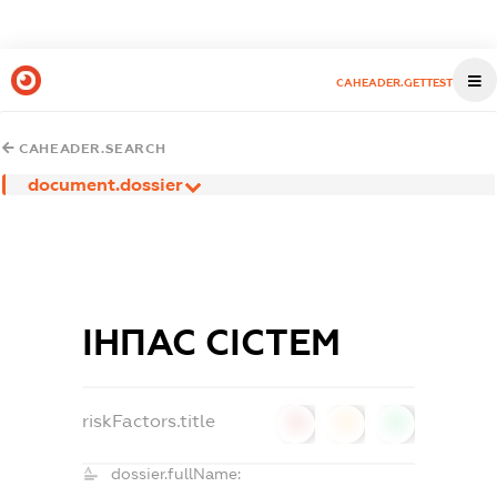
CAHEADER.GETTEST
CAHEADER.SEARCH
document.dossier
ІНПАС СІСТЕМ
riskFactors.title
0
0
0
dossier.fullName: