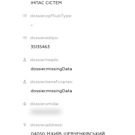
ІНПАС СІСТЕМ
dossier.opfSubType:
-
dossier.edrpo:
35135463
dossier.heads:
dossier.missingData
dossier.beneficiaries:
dossier.missingData
dossier.smida:
XXXXXXXXXX
dossier.address:
04050, М.КИЇВ, ШЕВЧЕНКІВСЬКИЙ,