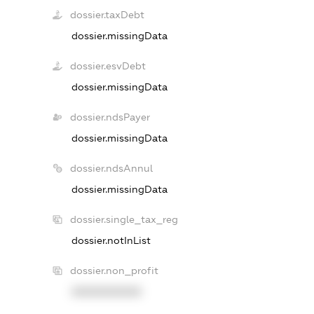
dossier.taxDebt
dossier.missingData
dossier.esvDebt
dossier.missingData
dossier.ndsPayer
dossier.missingData
dossier.ndsAnnul
dossier.missingData
dossier.single_tax_reg
dossier.notInList
dossier.non_profit
XXXXXXXXXX