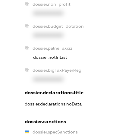
dossier.non_profit
XXXXXXXXXX
dossier.budget_dotation
XXXXXXXXXX
dossier.palne_akciz
dossier.notInList
dossier.bigTaxPayerReg
XXXXXXXXXX
dossier.declarations.title
dossier.declarations.noData
dossier.sanctions
dossier.specSanctions