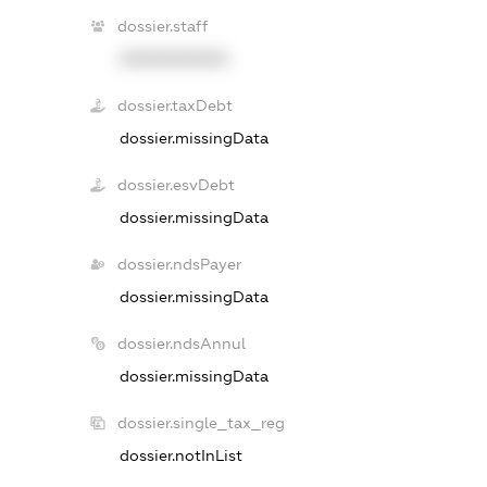
dossier.staff
XXXXXXXXXX
dossier.taxDebt
dossier.missingData
dossier.esvDebt
dossier.missingData
dossier.ndsPayer
dossier.missingData
dossier.ndsAnnul
dossier.missingData
dossier.single_tax_reg
dossier.notInList