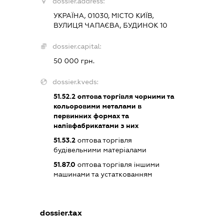
dossier.address:
УКРАЇНА, 01030, МІСТО КИЇВ,
ВУЛИЦЯ ЧАПАЄВА, БУДИНОК 10
dossier.capital:
50 000 грн.
dossier.kveds:
51.52.2
оптова торгівля чорними та
кольоровими металами в
первинних формах та
напівфабрикатами з них
51.53.2
оптова торгівля
будівельними матеріалами
51.87.0
оптова торгівля іншими
машинами та устаткованням
dossier.tax