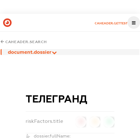
CAHEADER.GETTEST
CAHEADER.SEARCH
document.dossier
ТЕЛЕГРАНД
riskFactors.title
0
0
0
dossier.fullName: