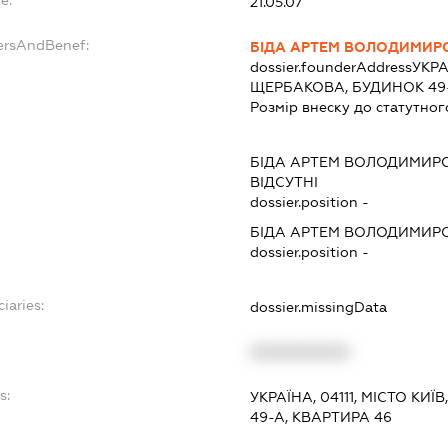
21.05.07
ersAndBenef:
БІДА АРТЕМ ВОЛОДИМИР
dossier.founderAddress
УКРА
ЩЕРБАКОВА, БУДИНОК 49-
Розмір внеску до статутног
БІДА АРТЕМ ВОЛОДИМИР
ВІДСУТНІ
dossier.position -
БІДА АРТЕМ ВОЛОДИМИР
dossier.position -
iaries:
dossier.missingData
XXXXXXXXXX
s:
УКРАЇНА, 04111, МІСТО К
49-А, КВАРТИРА 46