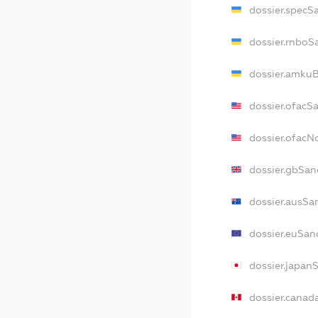
dossier.specS
dossier.rnboS
dossier.amkuB
dossier.ofacS
dossier.ofac
dossier.gbSan
dossier.ausSa
dossier.euSan
dossier.japan
dossier.canad