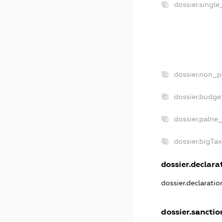
dossier.singl
dossier.non_p
dossier.budge
dossier.palne_
dossier.bigTa
dossier.declarat
dossier.declarati
dossier.sanctio