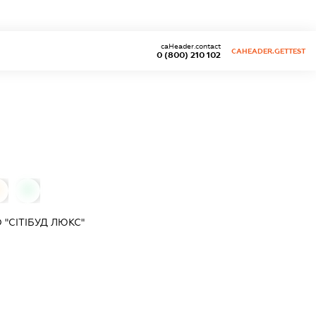
caHeader.contact
CAHEADER.GETTEST
0 (800) 210 102
0
"СІТІБУД ЛЮКС"