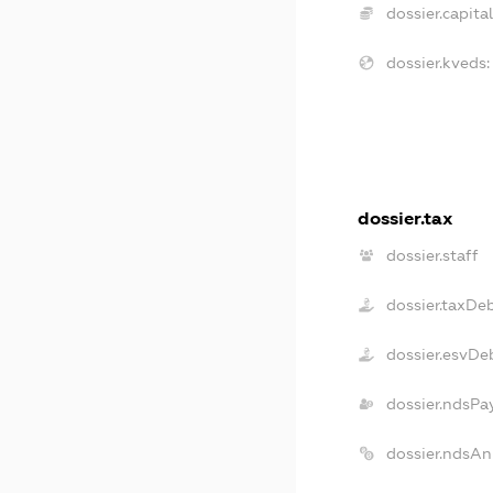
dossier.capital
dossier.kveds:
dossier.tax
dossier.staff
dossier.taxDe
dossier.esvDe
dossier.ndsPa
dossier.ndsAn