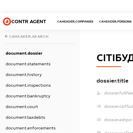
CONTR AGENT
CAHEADER.COMPANIES
CAHEADER.PERSONS
CAHEADER.SEARCH
document.dossier
СІТІБУ
document.statements
document.history
dossier.title
document.inspections
dossier.fullNa
document.bankruptcy
dossier.opfSu
document.court
document.taxdebts
dossier.edrpo:
document.enforcements
dossier.regDat