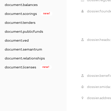
document.balances
dossier.found
document.scorings
new!
document.tenders
document.publicfunds
dossier.heads:
document.ved
document.semantrum
document.relationships
document.licenses
new!
dossier.benefic
dossier.smida:
dossier.addres