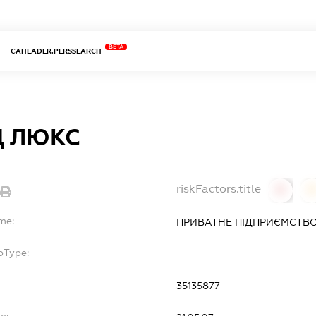
BETA
CAHEADER.PERSSEARCH
Д ЛЮКС
riskFactors.title
0
0
me:
ПРИВАТНЕ ПІДПРИЄМСТВО 
bType:
-
35135877
e: