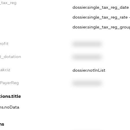
e_tax_reg
dossier.single_tax_reg_date -
dossier.single_tax_reg_rate 
dossier.single_tax_reg_grou
rofit
XXXXXXXXXX
t_dotation
XXXXXXXXXX
akciz
dossier.notInList
xPayerReg
XXXXXXXXXX
ions.title
ons.noData
ns