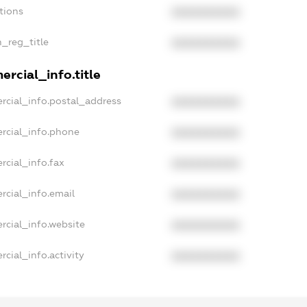
tions
XXXXXXXXXX
n_reg_title
XXXXXXXXXX
rcial_info.title
rcial_info.postal_address
XXXXXXXXXX
rcial_info.phone
XXXXXXXXXX
rcial_info.fax
XXXXXXXXXX
rcial_info.email
XXXXXXXXXX
rcial_info.website
XXXXXXXXXX
cial_info.activity
XXXXXXXXXX