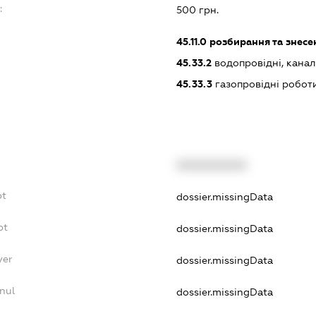
:
500 грн.
45.11.0
розбирання та знесен
45.33.2
водопровідні, канал
45.33.3
газопровідні робот
XXXXXXXXXX
bt
dossier.missingData
bt
dossier.missingData
yer
dossier.missingData
nul
dossier.missingData