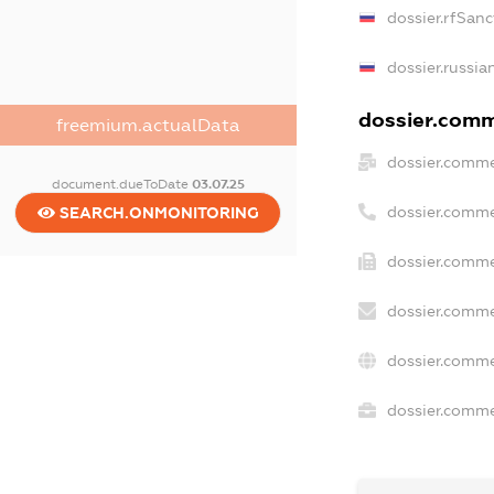
dossier.rfSanc
dossier.russia
dossier.comme
freemium.actualData
dossier.comme
document.dueToDate
03.07.25
dossier.comme
SEARCH.ONMONITORING
dossier.comme
dossier.comme
dossier.comme
dossier.commer