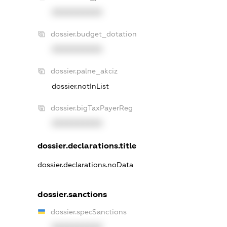
XXXXXXXXXX
dossier.budget_dotation
XXXXXXXXXX
dossier.palne_akciz
dossier.notInList
dossier.bigTaxPayerReg
XXXXXXXXXX
dossier.declarations.title
dossier.declarations.noData
dossier.sanctions
dossier.specSanctions
XXXXXXXXXX