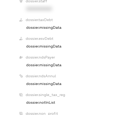
dossier.staff
XXXXXXXXXX
dossier.taxDebt
dossier.missingData
dossier.esvDebt
dossier.missingData
dossier.ndsPayer
dossier.missingData
dossier.ndsAnnul
dossier.missingData
dossier.single_tax_reg
dossier.notInList
dossier.non_profit