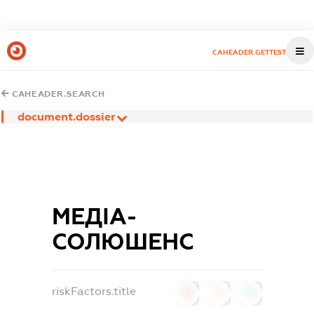
CAHEADER.GETTEST
CAHEADER.SEARCH
document.dossier
МЕДІА-
СОЛЮШЕНС
riskFactors.title
0
0
0