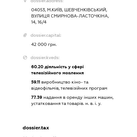
dossier.address:
04053, М.КИЇВ, ШЕВЧЕНКІВСЬКИЙ,
ВУЛИЦЯ СМИРНОВА-ЛАСТОЧКІНА,
14, 16/4
dossier.capital:
42 000 грн.
dossier.kveds:
60.20
діяльність у сфері
телевізійного мовлення
59.11
виробництво кіно- та
відеофільмів, телевізійних програм
77.39
надання в оренду інших машин,
устатковання та товарів. н. в. і. у.
dossier.tax