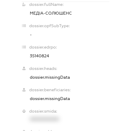
dossier.fullName:
МЕДІА-СОЛЮШЕНС
dossier.opfSubType:
-
dossier.edrpo:
35140824
dossier.heads:
dossier.missingData
dossier.beneficiaries:
dossier.missingData
dossier.smida:
XXXXXXXXXX