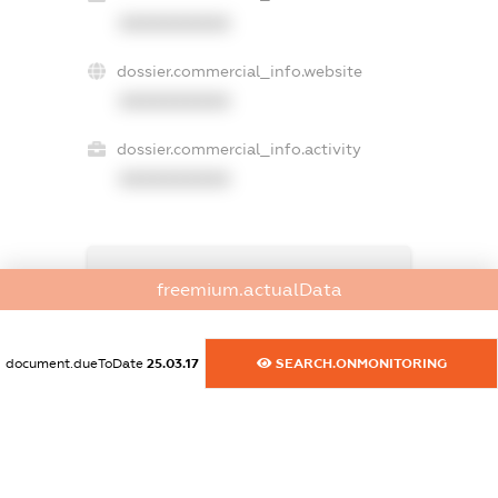
XXXXXXXXXX
dossier.commercial_info.website
XXXXXXXXXX
dossier.commercial_info.activity
XXXXXXXXXX
freemium.exampleText_1
freemium.actualData
freemium.exampleText_2
freemium.anonymousPerSearch2
FREEMIUM.DETAILS
document.dueToDate
25.03.17
SEARCH.ONMONITORING
FREEMIUM.REGISTER