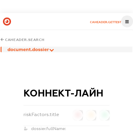
CAHEADER.GETTEST
CAHEADER.SEARCH
document.dossier
КОННЕКТ-ЛАЙН
riskFactors.title
0
0
0
dossier.fullName: