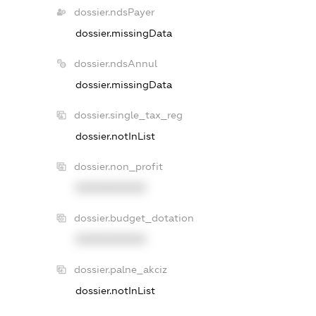
dossier.ndsPayer
dossier.missingData
dossier.ndsAnnul
dossier.missingData
dossier.single_tax_reg
dossier.notInList
dossier.non_profit
XXXXXXXXXX
dossier.budget_dotation
XXXXXXXXXX
dossier.palne_akciz
dossier.notInList