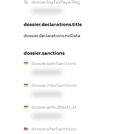
dossier.bigTaxPayerReg
XXXXXXXXXX
dossier.declarations.title
dossier.declarations.noData
dossier.sanctions
dossier.specSanctions
XXXXXXXXXX
dossier.rnboSanctions
XXXXXXXXXX
dossier.amkuBlackList
XXXXXXXXXX
dossier.ofacSanctions