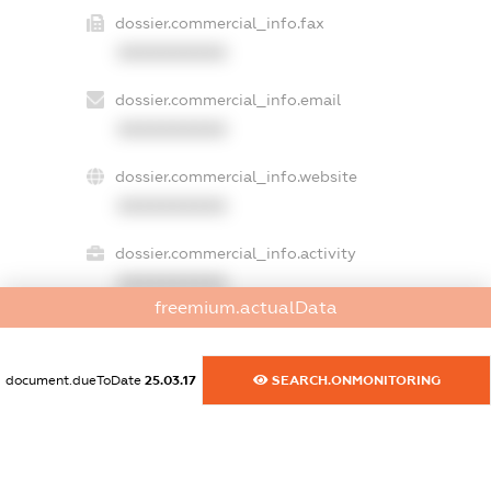
dossier.commercial_info.fax
XXXXXXXXXX
dossier.commercial_info.email
XXXXXXXXXX
dossier.commercial_info.website
XXXXXXXXXX
dossier.commercial_info.activity
XXXXXXXXXX
freemium.actualData
freemium.exampleText_1
document.dueToDate
25.03.17
SEARCH.ONMONITORING
freemium.exampleText_2
freemium.anonymousPerSearch2
FREEMIUM.DETAILS
FREEMIUM.REGISTER