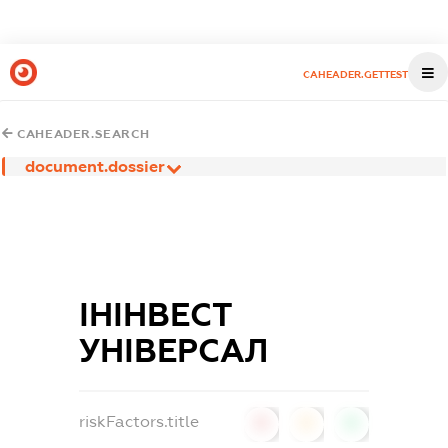
CAHEADER.GETTEST
CAHEADER.SEARCH
document.dossier
ІНІНВЕСТ
УНІВЕРСАЛ
riskFactors.title
0
0
0