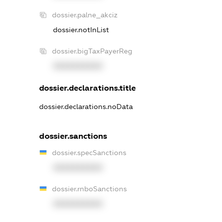
dossier.palne_akciz
dossier.notInList
dossier.bigTaxPayerReg
XXXXXXXXXX
dossier.declarations.title
dossier.declarations.noData
dossier.sanctions
dossier.specSanctions
XXXXXXXXXX
dossier.rnboSanctions
XXXXXXXXXX