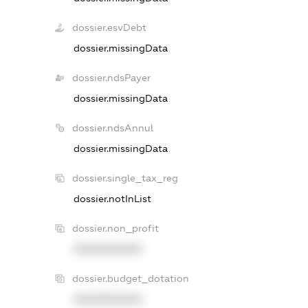
dossier.esvDebt
dossier.missingData
dossier.ndsPayer
dossier.missingData
dossier.ndsAnnul
dossier.missingData
dossier.single_tax_reg
dossier.notInList
dossier.non_profit
XXXXXXXXXX
dossier.budget_dotation
XXXXXXXXXX