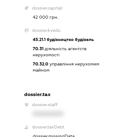
dossier.capital:
42 000 грн.
dossier.kveds:
45.21.1
будівництво будівель
70.31
діяльність агентств
нерухомості
70.32.0
управління нерухомим
майном
dossier.tax
dossier.staff
XXXXXXXXXX
dossier.taxDebt
dossier.missingData