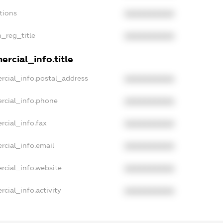
tions
XXXXXXXXXX
n_reg_title
XXXXXXXXXX
rcial_info.title
rcial_info.postal_address
XXXXXXXXXX
rcial_info.phone
XXXXXXXXXX
rcial_info.fax
XXXXXXXXXX
rcial_info.email
XXXXXXXXXX
rcial_info.website
XXXXXXXXXX
cial_info.activity
XXXXXXXXXX