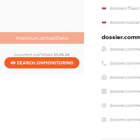
dossier.rfSanc
dossier.russia
dossier.comme
freemium.actualData
dossier.comme
document.dueToDate
25.06.26
SEARCH.ONMONITORING
dossier.comme
dossier.comme
dossier.comme
dossier.comme
dossier.commer