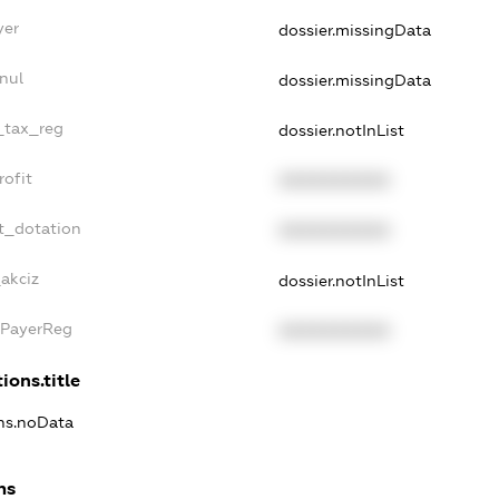
yer
dossier.missingData
nul
dossier.missingData
e_tax_reg
dossier.notInList
rofit
XXXXXXXXXX
t_dotation
XXXXXXXXXX
_akciz
dossier.notInList
xPayerReg
XXXXXXXXXX
ions.title
ons.noData
ns