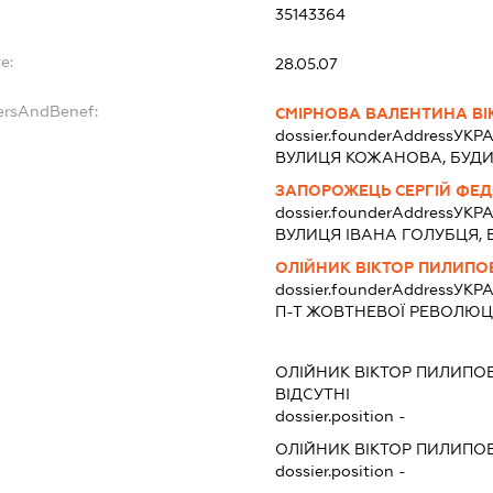
35143364
e:
28.05.07
ersAndBenef:
СМІРНОВА ВАЛЕНТИНА ВІ
dossier.founderAddress
УКРА
ВУЛИЦЯ КОЖАНОВА, БУДИН
ЗАПОРОЖЕЦЬ СЕРГІЙ ФЕ
dossier.founderAddress
УКРА
ВУЛИЦЯ ІВАНА ГОЛУБЦЯ, Б
ОЛІЙНИК ВІКТОР ПИЛИПО
dossier.founderAddress
УКРА
П-Т ЖОВТНЕВОЇ РЕВОЛЮЦІЇ
ОЛІЙНИК ВІКТОР ПИЛИПО
ВІДСУТНІ
dossier.position -
ОЛІЙНИК ВІКТОР ПИЛИПО
dossier.position -