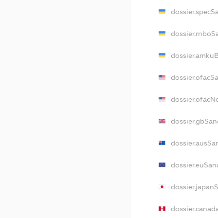
dossier.specS
dossier.rnboS
dossier.amkuB
dossier.ofacS
dossier.ofac
dossier.gbSan
dossier.ausSa
dossier.euSan
dossier.japan
dossier.canad