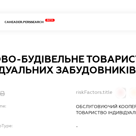
BETA
CAHEADER.PERSSEARCH
ВО-БУДІВЕЛЬНЕ ТОВАРИ
ДУАЛЬНИХ ЗАБУДОВНИКІВ 
riskFactors.title
0
0
me:
ОБСЛУГОВУЮЧИЙ КООПЕР
ТОВАРИСТВО ІНДИВІДУАЛ
bType:
-