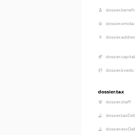
dossier.benefic
dossier.smida:
dossier.addres
dossier.capital
dossier.kveds:
dossier.tax
dossier.staff
dossier.taxDe
dossier.esvDe