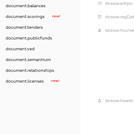
dossier.edrpo:
document.balances
document.scorings
new!
dossier.regDat
document.tenders
dossier.found
document.publicfunds
document.ved
document.semantrum
document.relationships
document.licenses
new!
dossier.heads: