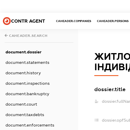
CONTR AGENT
CAHEADER.COMPANIES
CAHEADER.PERSONS
CAHEADER.SEARCH
document.dossier
ЖИТЛО
document.statements
ІНДИВІ
document.history
document.inspections
dossier.title
document.bankruptcy
dossier.fullNa
document.court
document.taxdebts
dossier.opfSu
document.enforcements