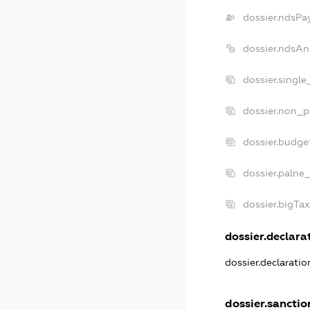
dossier.ndsPa
dossier.ndsAn
dossier.singl
dossier.non_p
dossier.budge
dossier.palne
dossier.bigTa
dossier.declarat
dossier.declarati
dossier.sanctio