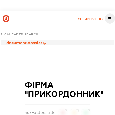
CAHEADER.GETTEST
CAHEADER.SEARCH
document.dossier
ФІРМА
"ПРИКОРДОННИК"
riskFactors.title
0
0
0