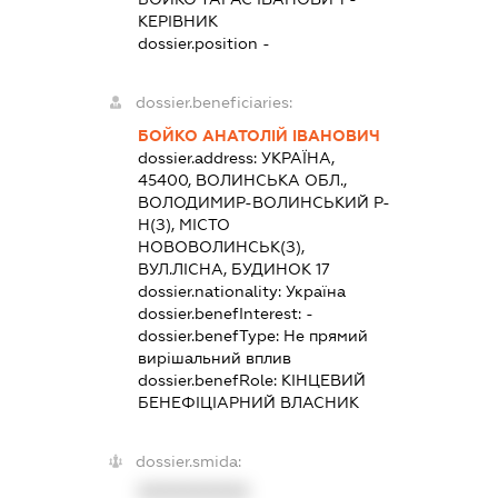
КЕРІВНИК
dossier.position -
dossier.beneficiaries:
БОЙКО АНАТОЛІЙ ІВАНОВИЧ
dossier.address:
УКРАЇНА,
45400, ВОЛИНСЬКА ОБЛ.,
ВОЛОДИМИР-ВОЛИНСЬКИЙ Р-
Н(З), МІСТО
НОВОВОЛИНСЬК(З),
ВУЛ.ЛІСНА, БУДИНОК 17
dossier.nationality:
Україна
dossier.benefInterest:
-
dossier.benefType:
Не прямий
вирішальний вплив
dossier.benefRole:
КІНЦЕВИЙ
БЕНЕФІЦІАРНИЙ ВЛАСНИК
dossier.smida:
XXXXXXXXXX