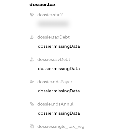
dossier.tax
dossier.staff
XXXXXXXXXX
dossier.taxDebt
dossier.missingData
dossier.esvDebt
dossier.missingData
dossier.ndsPayer
dossier.missingData
dossier.ndsAnnul
dossier.missingData
dossier.single_tax_reg