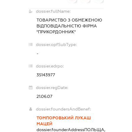
dossier.fullName:
ТОВАРИСТВО З ОБМЕЖЕНОЮ
ВІДПОВІДАЛЬНІСТЮ ФІРМА
"ПРИКОРДОННИК"
dossier.opfSubType:
-
dossier.edrpo:
35143977
dossier.regDate:
21.06.07
dossier.foundersAndBenef:
ТОМПОРОВЬКИЙ ЛУКАШ
МАЦЕЙ
dossier.founderAddress
ПОЛЬЩА,