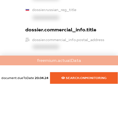
dossier.russian_reg_title
XXXXXXXXXX
dossier.commercial_info.title
dossier.commercial_info.postal_address
XXXXXXXXXX
dossier.commercial_info.phone
freemium.actualData
XXXXXXXXXX
dossier.commercial_info.fax
document.dueToDate
20.04.24
SEARCH.ONMONITORING
XXXXXXXXXX
dossier.commercial_info.email
XXXXXXXXXX
dossier.commercial_info.website