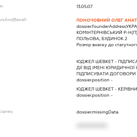
e:
13.05.07
ersAndBenef:
ПОНОЧОВНИЙ ОЛЕГ АНАТ
dossier.founderAddress
УКРА
КОМІНТЕРНІВСЬКИЙ Р-Н(П
ПОЛЬОВА, БУДИНОК 2
Розмір внеску до статутног
ЮДЖЕЛ ШЕВКЕТ
-
ПІДПИС
ДІЇ ВІД ІМЕНІ ЮРИДИЧНОЇ
ПІДПИСУВАТИ ДОГОВОРИ Т
dossier.position -
ЮДЖЕЛ ШЕВКЕТ
-
КЕРІВН
dossier.position -
iaries:
dossier.missingData
XXXXXXXXXX