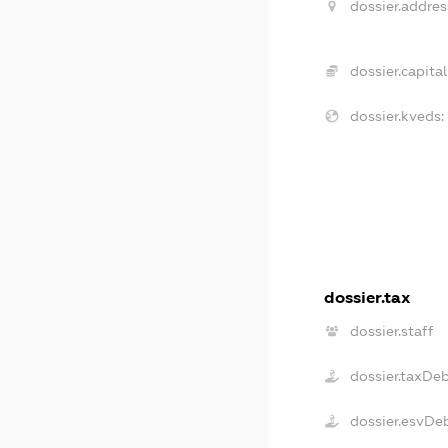
dossier.addres
dossier.capital
dossier.kveds:
dossier.tax
dossier.staff
dossier.taxDe
dossier.esvDe