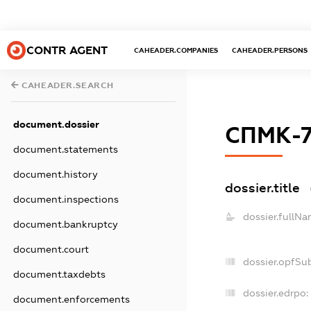
CONTR AGENT
CAHEADER.COMPANIES
CAHEADER.PERSONS
CAHEADER.SEARCH
document.dossier
СПМК-
document.statements
document.history
dossier.title
document.inspections
dossier.fullNa
document.bankruptcy
document.court
dossier.opfSu
document.taxdebts
dossier.edrpo:
document.enforcements