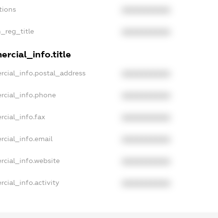
tions
XXXXXXXXXX
n_reg_title
XXXXXXXXXX
rcial_info.title
rcial_info.postal_address
XXXXXXXXXX
rcial_info.phone
XXXXXXXXXX
rcial_info.fax
XXXXXXXXXX
rcial_info.email
XXXXXXXXXX
rcial_info.website
XXXXXXXXXX
cial_info.activity
XXXXXXXXXX