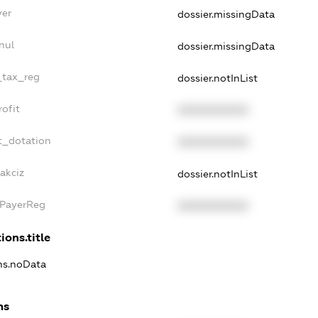
yer
dossier.missingData
nul
dossier.missingData
_tax_reg
dossier.notInList
ofit
XXXXXXXXXX
t_dotation
XXXXXXXXXX
akciz
dossier.notInList
xPayerReg
XXXXXXXXXX
ions.title
ons.noData
ns