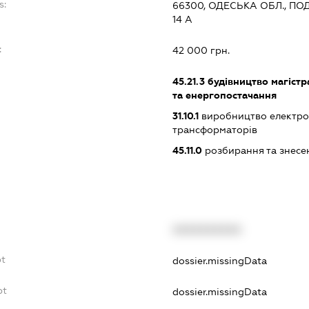
s:
66300, ОДЕСЬКА ОБЛ., ПОД
14 А
:
42 000 грн.
45.21.3
будівництво магістра
та енергопостачання
31.10.1
виробництво електрод
трансформаторів
45.11.0
розбирання та знесен
XXXXXXXXXX
bt
dossier.missingData
bt
dossier.missingData