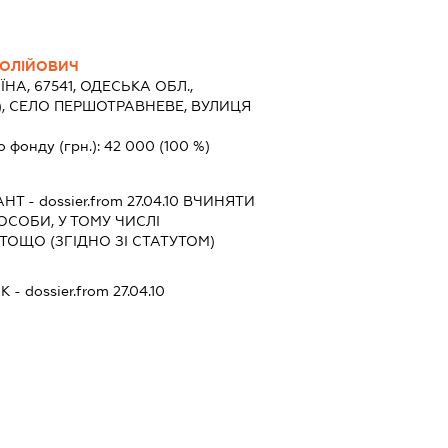
ОЛІЙОВИЧ
ЇНА, 67541, ОДЕСЬКА ОБЛ.,
), СЕЛО ПЕРШОТРАВНЕВЕ, ВУЛИЦЯ
о фонду (грн.):
42 000
(100 %)
АНТ
- dossier.from 27.04.10
ВЧИНЯТИ
 ОСОБИ, У ТОМУ ЧИСЛІ
ОЩО (ЗГІДНО ЗІ СТАТУТОМ)
ИК
- dossier.from 27.04.10