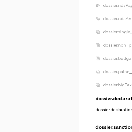
dossier.ndsPa
dossier.ndsAn
dossier.single
dossier.non_pr
dossier.budge
dossier.palne_
dossier.bigTa
dossier.declarat
dossier.declarati
dossier.sanctio