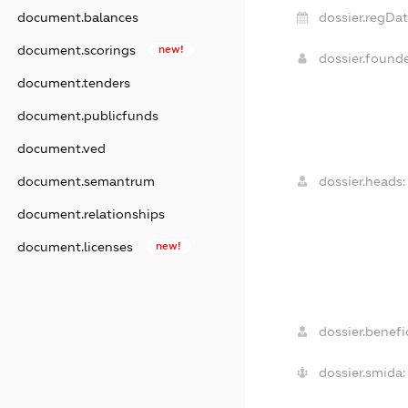
dossier.regDat
document.balances
document.scorings
new!
dossier.found
document.tenders
document.publicfunds
document.ved
dossier.heads:
document.semantrum
document.relationships
document.licenses
new!
dossier.benefic
dossier.smida: