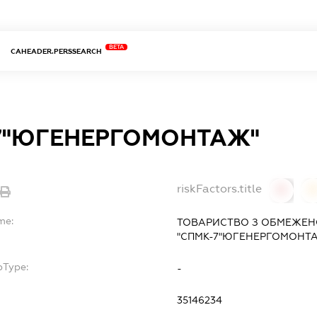
BETA
CAHEADER.PERSSEARCH
7"ЮГЕНЕРГОМОНТАЖ"
riskFactors.title
0
0
me:
ТОВАРИСТВО З ОБМЕЖЕН
"СПМК-7"ЮГЕНЕРГОМОНТ
bType:
-
35146234