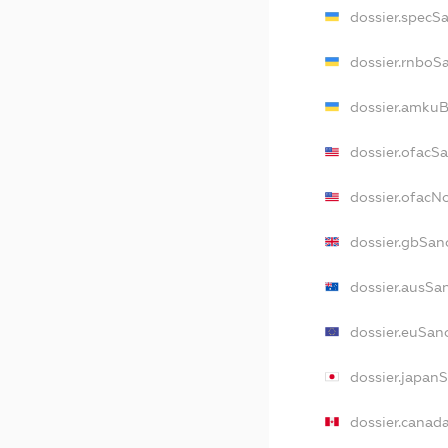
dossier.specS
dossier.rnboS
dossier.amkuB
dossier.ofacS
dossier.ofac
dossier.gbSan
dossier.ausSa
dossier.euSan
dossier.japan
dossier.canad