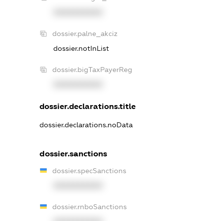
XXXXXXXXXX
dossier.palne_akciz
dossier.notInList
dossier.bigTaxPayerReg
XXXXXXXXXX
dossier.declarations.title
dossier.declarations.noData
dossier.sanctions
dossier.specSanctions
XXXXXXXXXX
dossier.rnboSanctions