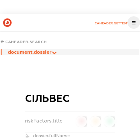
CAHEADER.GETTEST
CAHEADER.SEARCH
document.dossier
СІЛЬВЕС
riskFactors.title
0
0
0
dossier.fullName: