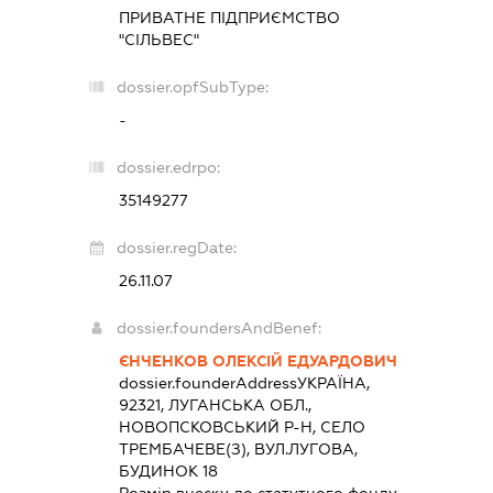
ПРИВАТНЕ ПІДПРИЄМСТВО
"СІЛЬВЕС"
dossier.opfSubType:
-
dossier.edrpo:
35149277
dossier.regDate:
26.11.07
dossier.foundersAndBenef:
ЄНЧЕНКОВ ОЛЕКСІЙ ЕДУАРДОВИЧ
dossier.founderAddress
УКРАЇНА,
92321, ЛУГАНСЬКА ОБЛ.,
НОВОПСКОВСЬКИЙ Р-Н, СЕЛО
ТРЕМБАЧЕВЕ(З), ВУЛ.ЛУГОВА,
БУДИНОК 18
Розмір внеску до статутного фонду