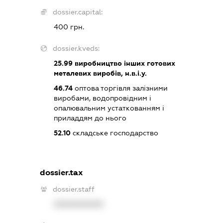
dossier.capital:
400 грн.
dossier.kveds:
25.99
виробництво інших готових
металевих виробів, н.в.і.у.
46.74
оптова торгівля залізними
виробами, водопровідним і
опалювальним устаткованням і
приладдям до нього
52.10
складське господарство
dossier.tax
dossier.staff
XXXXXXXXXX