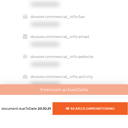
XXXXXXXXXX
dossier.commercial_info.fax
XXXXXXXXXX
dossier.commercial_info.email
XXXXXXXXXX
dossier.commercial_info.website
XXXXXXXXXX
dossier.commercial_info.activity
XXXXXXXXXX
freemium.actualData
document.dueToDate
20.10.21
SEARCH.ONMONITORING
freemium.exampleText_1
freemium.exampleText_2
freemium.anonymousPerSearch2