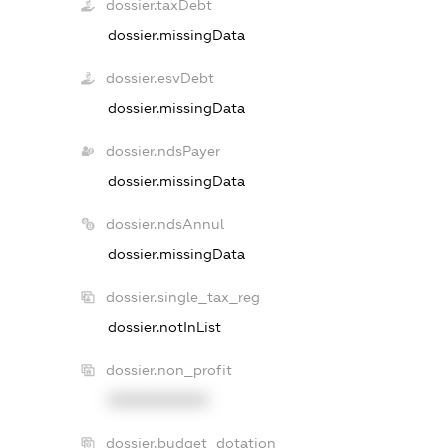
dossier.taxDebt
dossier.missingData
dossier.esvDebt
dossier.missingData
dossier.ndsPayer
dossier.missingData
dossier.ndsAnnul
dossier.missingData
dossier.single_tax_reg
dossier.notInList
dossier.non_profit
XXXXXXXXXX
dossier.budget_dotation