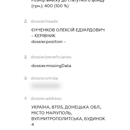
(грн.):
400
(100 %)
dossier.heads:
ЄНЧЕНКОВ ОЛЕКСІЙ ЕДУАРДОВИЧ
-
КЕРІВНИК
dossier.position -
dossier.beneficiaries:
dossier.missingData
dossier.smida:
XXXXXXXXXX
dossier.address:
УКРАЇНА, 87515, ДОНЕЦЬКА ОБЛ.,
МІСТО МАРІУПОЛЬ,
ВУЛ.МИТРОПОЛИТСЬКА, БУДИНОК
4