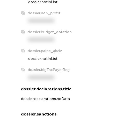
dossier.notInList
dossier.non_profit
XXXXXXXXXX
dossier.budget_dotation
XXXXXXXXXX
dossier.palne_akciz
dossier.notInList
dossier.bigTaxPayerReg
XXXXXXXXXX
dossier.declarations.title
dossier.declarations.noData
dossier.sanctions