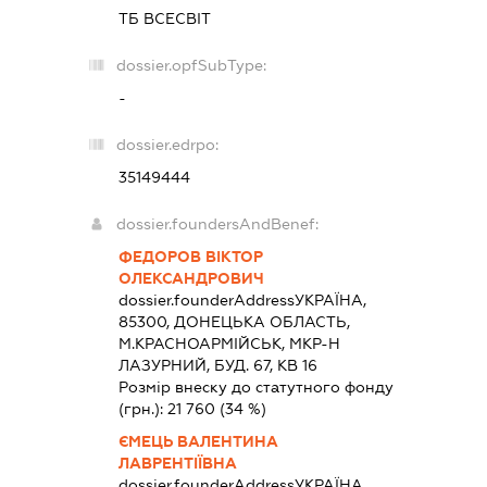
ТБ ВСЕСВІТ
dossier.opfSubType:
-
dossier.edrpo:
35149444
dossier.foundersAndBenef:
ФЕДОРОВ ВІКТОР
ОЛЕКСАНДРОВИЧ
dossier.founderAddress
УКРАЇНА,
85300, ДОНЕЦЬКА ОБЛАСТЬ,
М.КРАСНОАРМІЙСЬК, МКР-Н
ЛАЗУРНИЙ, БУД. 67, КВ 16
Розмір внеску до статутного фонду
(грн.):
21 760
(34 %)
ЄМЕЦЬ ВАЛЕНТИНА
ЛАВРЕНТІЇВНА
dossier.founderAddress
УКРАЇНА,