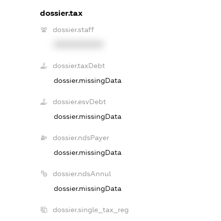
dossier.tax
dossier.staff
XXXXXXXXXX
dossier.taxDebt
dossier.missingData
dossier.esvDebt
dossier.missingData
dossier.ndsPayer
dossier.missingData
dossier.ndsAnnul
dossier.missingData
dossier.single_tax_reg