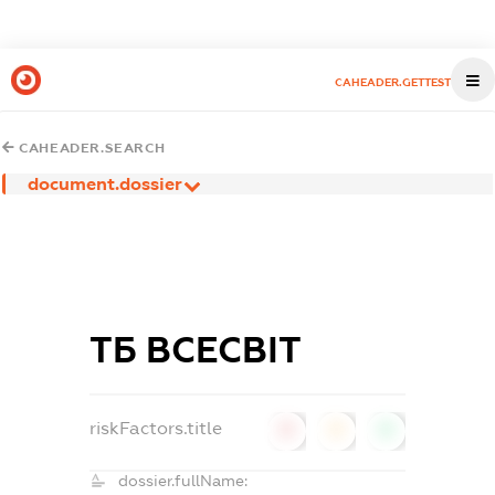
CAHEADER.GETTEST
CAHEADER.SEARCH
document.dossier
ТБ ВСЕСВІТ
riskFactors.title
0
0
0
dossier.fullName: