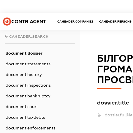
CONTR AGENT
CAHEADER.COMPANIES
CAHEADER.PERSONS
CAHEADER.SEARCH
document.dossier
БІЛГО
document.statements
ГРОМА
document.history
ПРОСВ
document.inspections
document.bankruptcy
dossier.title
document.court
dossier.fullN
document.taxdebts
document.enforcements