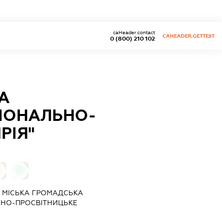
caHeader.contact
CAHEADER.GETTEST
0 (800) 210 102
А
ЦІОНАЛЬНО-
РІЯ"
0
0
 МІСЬКА ГРОМАДСЬКА
ЬНО-ПРОСВІТНИЦЬКЕ