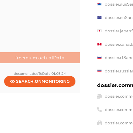
dossier.ausSa
dossier.euSan
dossier.japan
dossier.canad
dossier.rfSan
freemium.actualData
dossier.russia
document.dueToDate
01.03.24
SEARCH.ONMONITORING
dossier.comme
dossier.comme
dossier.comme
dossier.comme