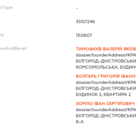
bType:
-
35157246
e:
13.08.07
dersAndBenef:
ТИМОФЄЄВ ВАЛЕРІЙ ЯКО
dossier.founderAddress
УКРА
БІЛГОРОД-ДНІСТРОВСЬКИЙ
КОМСОМОЛЬСЬКА, БУДИН
БОЛГАРЬ ГРИГОРІЙ ІВАН
dossier.founderAddress
УКРА
БІЛГОРОД-ДНІСТРОВСЬКИ
БУДИНОК 5, КВАРТИРА 2
ЗОРІЛО ІВАН СЕРГІЙОВИЧ
dossier.founderAddress
УКРА
БІЛГОРОД-ДНІСТРОВСЬКИ
8-А