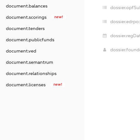
document.balances
dossier.opfSu
document.scorings
new!
dossier.edrpo:
document.tenders
dossier.regDat
document.publicfunds
dossier.foun
document.ved
document.semantrum
document.relationships
document.licenses
new!