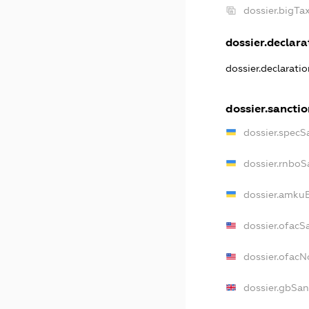
dossier.bigT
dossier.declarat
dossier.declarati
dossier.sanctio
dossier.specS
dossier.rnboS
dossier.amkuB
dossier.ofacS
dossier.ofac
dossier.gbSan