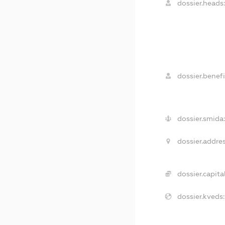
dossier.heads:
dossier.benefi
dossier.smida:
dossier.addres
dossier.capital
dossier.kveds: