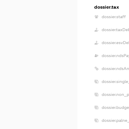
dossier.tax
dossier.staff
dossier.taxDe
dossier.esvDe
dossier.ndsPa
dossier.ndsA
dossier.singl
dossier.non_p
dossier.budg
dossier.palne