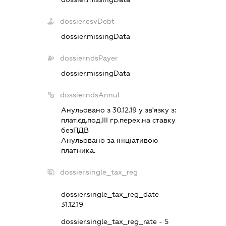
dossier.esvDebt
dossier.missingData
dossier.ndsPayer
dossier.missingData
dossier.ndsAnnul
Анульовано з 30.12.19 у зв'язку з:
плат.єд.под.III гр.перех.на ставку
безПДВ
Анульовано за iнiцiативою
платника.
dossier.single_tax_reg
dossier.single_tax_reg_date -
31.12.19
dossier.single_tax_reg_rate - 5