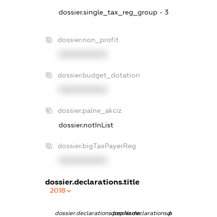
dossier.single_tax_reg_group - 3
dossier.non_profit
XXXXXXXXXX
dossier.budget_dotation
XXXXXXXXXX
dossier.palne_akciz
dossier.notInList
dossier.bigTaxPayerReg
XXXXXXXXXX
dossier.declarations.title
2018
dossier.declarations.pepName
dossier.declarations.personName
dossier.declarati