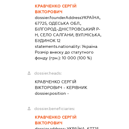
КРАВЧЕНКО СЕРГІЙ
ВІКТОРОВИЧ
dossier.founderAddress
УКРАЇНА,
67725, ОДЕСЬКА ОБЛ.,
БІЛГОРОД-ДНІСТРОВСЬКИЙ Р-
Н, СЕЛО САЛГАНИ, ВУЛ.МІСЬКА,
БУДИНОК 12
statements.nationality:
Україна
Розмір внеску до статутного
фонду (грн.):
10 000
(100 %)
dossier.heads:
КРАВЧЕНКО СЕРГІЙ
ВІКТОРОВИЧ
-
КЕРІВНИК
dossier.position -
dossier.beneficiaries:
КРАВЧЕНКО СЕРГІЙ
ВІКТОРОВИЧ
dossier.address:
УКРАЇНА, 67725,