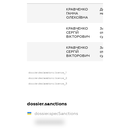
КРАВЧЕНКО
Дохід від наданн
ГАННА
майна в оренду
ОЛЕКСІЇВНА
КРАВЧЕНКО
Заробітна плата
СЕРГІЙ
отримана за
ВІКТОРОВИЧ
сумісництвом
КРАВЧЕНКО
Заробітна плата
СЕРГІЙ
отримана за
ВІКТОРОВИЧ
сумісництвом
dossier.declarations.license_1
dossier.declarations.license_2
dossier.declarations.license_3
dossier.sanctions
dossier.specSanctions
XXXXXXXXXX