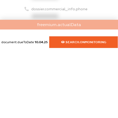
dossier.commercial_info.phone
XXXXXXXXXX
freemium.actualData
dossier.commercial_info.fax
XXXXXXXXXX
document.dueToDate
10.04.25
SEARCH.ONMONITORING
dossier.commercial_info.email
XXXXXXXXXX
dossier.commercial_info.website
XXXXXXXXXX
dossier.commercial_info.activity
XXXXXXXXXX
freemium.exampleText_1
freemium.exampleText_2