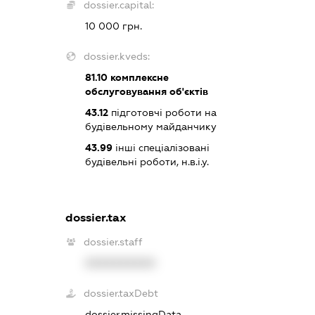
dossier.capital:
10 000 грн.
dossier.kveds:
81.10
комплексне
обслуговування об'єктів
43.12
підготовчі роботи на
будівельному майданчику
43.99
інші спеціалізовані
будівельні роботи, н.в.і.у.
dossier.tax
dossier.staff
XXXXXXXXXX
dossier.taxDebt
dossier.missingData