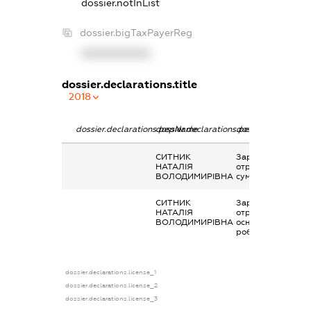
dossier.notInList
dossier.bigTaxPayerReg
XXXXXXXXXX
dossier.declarations.title
2018
dossier.declarations.pepName
dossier.declarations.personName
dossier.declaratio
СИТНИК
Заробітна плата
НАТАЛІЯ
отримана за
ВОЛОДИМИРІВНА
сумісництвом
СИТНИК
Заробітна плата
НАТАЛІЯ
отримана за
ВОЛОДИМИРІВНА
основним місцем
роботи
dossier.declarations.license_1
dossier.declarations.license_2
dossier.declarations.license_3