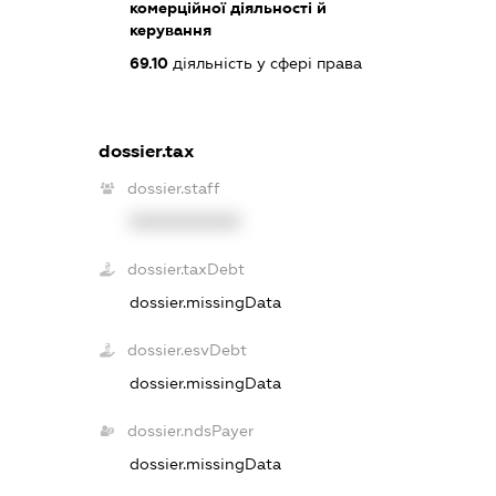
комерційної діяльності й
керування
69.10
діяльність у сфері права
dossier.tax
dossier.staff
XXXXXXXXXX
dossier.taxDebt
dossier.missingData
dossier.esvDebt
dossier.missingData
dossier.ndsPayer
dossier.missingData