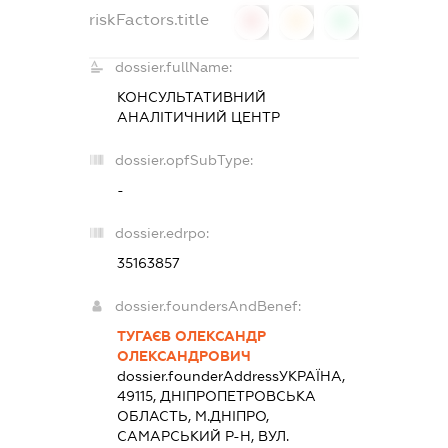
riskFactors.title
0
0
0
dossier.fullName:
КОНСУЛЬТАТИВНИЙ
АНАЛІТИЧНИЙ ЦЕНТР
dossier.opfSubType:
-
dossier.edrpo:
35163857
dossier.foundersAndBenef:
ТУГАЄВ ОЛЕКСАНДР
ОЛЕКСАНДРОВИЧ
dossier.founderAddress
УКРАЇНА,
49115, ДНIПРОПЕТРОВСЬКА
ОБЛАСТЬ, М.ДНIПРО,
САМАРСЬКИЙ Р-Н, ВУЛ.