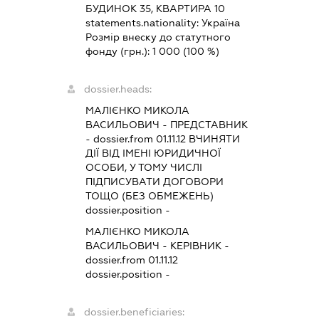
БУДИНОК 35, КВАРТИРА 10
statements.nationality:
Україна
Розмір внеску до статутного
фонду (грн.):
1 000
(100 %)
dossier.heads:
МАЛІЄНКО МИКОЛА
ВАСИЛЬОВИЧ
-
ПРЕДСТАВНИК
- dossier.from 01.11.12
ВЧИНЯТИ
ДІЇ ВІД ІМЕНІ ЮРИДИЧНОЇ
ОСОБИ, У ТОМУ ЧИСЛІ
ПІДПИСУВАТИ ДОГОВОРИ
ТОЩО (БЕЗ ОБМЕЖЕНЬ)
dossier.position -
МАЛІЄНКО МИКОЛА
ВАСИЛЬОВИЧ
-
КЕРІВНИК
-
dossier.from 01.11.12
dossier.position -
dossier.beneficiaries: