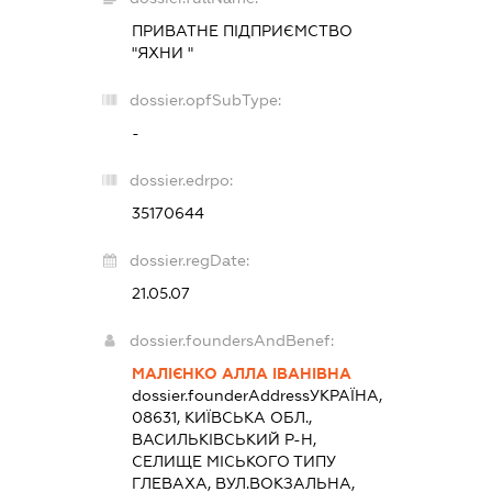
ПРИВАТНЕ ПІДПРИЄМСТВО
"ЯХНИ "
dossier.opfSubType:
-
dossier.edrpo:
35170644
dossier.regDate:
21.05.07
dossier.foundersAndBenef:
МАЛІЄНКО АЛЛА ІВАНІВНА
dossier.founderAddress
УКРАЇНА,
08631, КИЇВСЬКА ОБЛ.,
ВАСИЛЬКІВСЬКИЙ Р-Н,
СЕЛИЩЕ МІСЬКОГО ТИПУ
ГЛЕВАХА, ВУЛ.ВОКЗАЛЬНА,