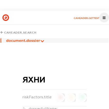
CAHEADER.GETTEST
CAHEADER.SEARCH
document.dossier
ЯХНИ
riskFactors.title
0
0
0
dossier.fullName: