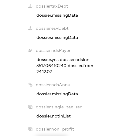
dossier.taxDebt
dossier.missingData
dossier.esvDebt
dossier.missingData
dossier.ndsPayer
dossier.yes
dossier.ndsInn
351706410240
dossier.from
24.12.07
dossier.ndsAnnul
dossier.missingData
dossier.single_tax_reg
dossier.notInList
dossier.non_profit