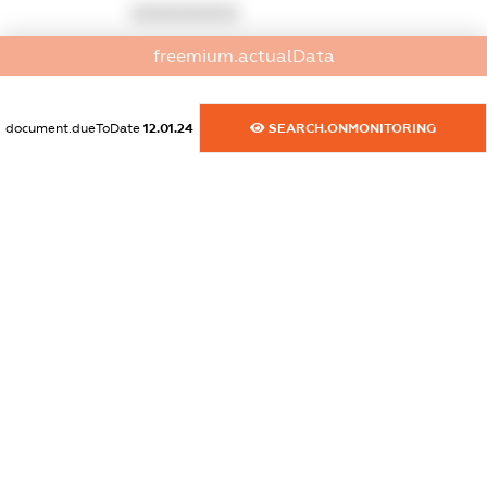
XXXXXXXXXX
freemium.actualData
dossier.commercial_info.email
XXXXXXXXXX
document.dueToDate
12.01.24
SEARCH.ONMONITORING
dossier.commercial_info.website
XXXXXXXXXX
dossier.commercial_info.activity
XXXXXXXXXX
freemium.exampleText_1
freemium.exampleText_2
freemium.anonymousPerSearch2
FREEMIUM.DETAILS
FREEMIUM.REGISTER