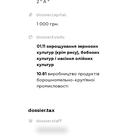
2 " А "
dossier.capital:
1 000 грн.
dossier.kveds:
01.11
вирощування зернових
культур (крім рису), бобових
культур і насіння олійних
культур
10.61
виробництво продуктів
борошномельно-круп'яної
промисловості
dossier.tax
dossier.staff
XXXXXXXXXX