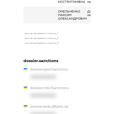
КОСТЯНТИНІВНА
майна в оренду
ОМЕЛЬЧЕНКО
Дохід від наданн
МАКСИМ
майна в оренду
ОЛЕКСАНДРОВИЧ
dossier.declarations.license_1
dossier.declarations.license_2
dossier.declarations.license_3
dossier.sanctions
dossier.specSanctions
XXXXXXXXXX
dossier.rnboSanctions
XXXXXXXXXX
dossier.amkuBlackList