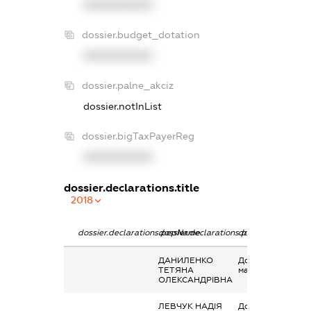
XXXXXXXXXX
dossier.budget_dotation
XXXXXXXXXX
dossier.palne_akciz
dossier.notInList
dossier.bigTaxPayerReg
XXXXXXXXXX
dossier.declarations.title
2018
dossier.declarations.pepName
dossier.declarations.personName
dossier.declarati
ДАНИЛЕНКО
Дохід від наданн
ТЕТЯНА
майна в оренду
ОЛЕКСАНДРІВНА
ЛЕВЧУК НАДІЯ
Дохід від наданн