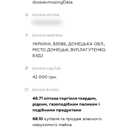
dossier.missingData
dossier.smida:
XXXXXXXXXX
dossier.address:
УКРАЇНА, 83086, ДОНЕЦЬКА ОБЛ.,
МІСТО ДОНЕЦЬК, ВУЛ.ЛАГУТЕНКО,
БУД.1
dossier.capital:
42 000 грн.
dossier.kveds:
46.71
оптова торгівля твердим,
рідким, газоподібним паливом і
подібними продуктами
68.10
купівля та продаж власного
нерухомого майна