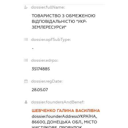
dossier.fullName:
ТОВАРИСТВО З ОБМЕЖЕНОЮ
ВІДПОВІДАЛЬНІСТЮ "УКР-
ЗЕМЛЕРЕСУРСИ"
dossier.opfSubType:
-
dossier.edrpo:
35174885
dossier.regDate:
28.05.07
dossier.foundersAndBenef:
ШЕВЧЕНКО ГАЛИНА ВАСИЛІВНА
dossier.founderAddress
УКРАЇНА,
86600, ДОНЕЦЬКА ОБЛ., МІСТО
ЧИСТЯКОВЕ, ПРОВУЛОК