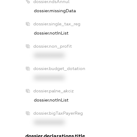
dossier.ndsAnnul
dossier.missingData
dossier.single_tax_reg
dossier.notInList
dossier.non_profit
XXXXXXXXXX
dossier.budget_dotation
XXXXXXXXXX
dossier.palne_akciz
dossier.notInList
dossier.bigTaxPayerReg
XXXXXXXXXX
dossier.declarations.title