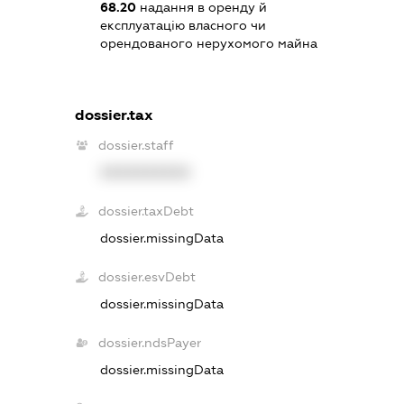
68.20
надання в оренду й
експлуатацію власного чи
орендованого нерухомого майна
dossier.tax
dossier.staff
XXXXXXXXXX
dossier.taxDebt
dossier.missingData
dossier.esvDebt
dossier.missingData
dossier.ndsPayer
dossier.missingData