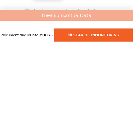
dossier.commercial_info.website
freemium.actualData
XXXXXXXXXX
dossier.commercial_info.activity
document.dueToDate
31.10.25
SEARCH.ONMONITORING
XXXXXXXXXX
freemium.exampleText_1
freemium.exampleText_2
freemium.anonymousPerSearch2
FREEMIUM.DETAILS
FREEMIUM.REGISTER