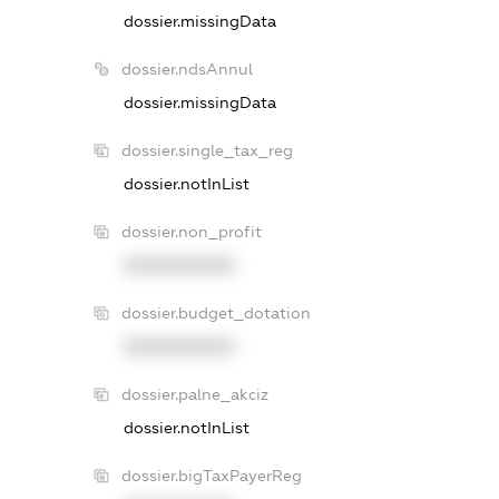
dossier.missingData
dossier.ndsAnnul
dossier.missingData
dossier.single_tax_reg
dossier.notInList
dossier.non_profit
XXXXXXXXXX
dossier.budget_dotation
XXXXXXXXXX
dossier.palne_akciz
dossier.notInList
dossier.bigTaxPayerReg