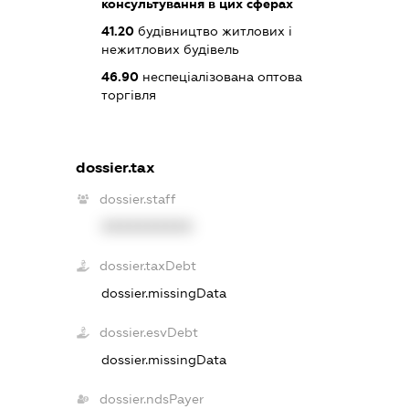
консультування в цих сферах
41.20
будівництво житлових і
нежитлових будівель
46.90
неспеціалізована оптова
торгівля
dossier.tax
dossier.staff
XXXXXXXXXX
dossier.taxDebt
dossier.missingData
dossier.esvDebt
dossier.missingData
dossier.ndsPayer