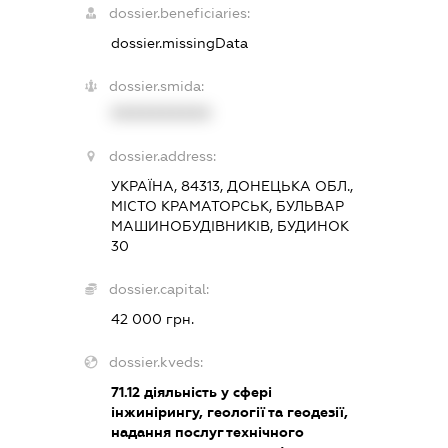
dossier.beneficiaries:
dossier.missingData
dossier.smida:
XXXXXXXXXX
dossier.address:
УКРАЇНА, 84313, ДОНЕЦЬКА ОБЛ.,
МІСТО КРАМАТОРСЬК, БУЛЬВАР
МАШИНОБУДІВНИКІВ, БУДИНОК
30
dossier.capital:
42 000 грн.
dossier.kveds:
71.12
діяльність у сфері
інжинірингу, геології та геодезії,
надання послуг технічного