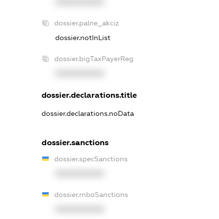
XXXXXXXXXX
dossier.palne_akciz
dossier.notInList
dossier.bigTaxPayerReg
XXXXXXXXXX
dossier.declarations.title
dossier.declarations.noData
dossier.sanctions
dossier.specSanctions
XXXXXXXXXX
dossier.rnboSanctions
XXXXXXXXXX