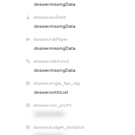
dossier.missingData
dossier.esvDebt
dossier.missingData
dossier.ndsPayer
dossier.missingData
dossier.ndsAnnul
dossier.missingData
dossier.single_tax_reg
dossier.notInList
dossier.non_profit
XXXXXXXXXX
dossier.budget_dotation