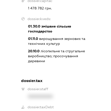
dossier.capital:
1 478 782 грн.
dossier.kveds:
01.30.0
змішане сільське
господарство
01.11.0
вирощування зернових та
технічних культур
20.10.0
лісопильне та стругальне
виробництво; просочування
деревини
dossier.tax
dossier.staff
XXXXXXXXXX
dossier.taxDebt