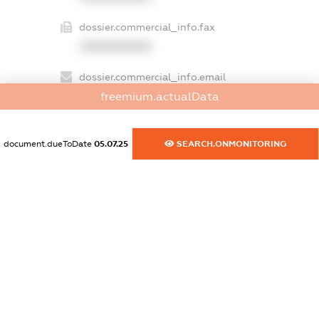
dossier.commercial_info.fax
XXXXXXXXXX
dossier.commercial_info.email
XXXXXXXXXX
freemium.actualData
dossier.commercial_info.website
document.dueToDate
05.07.25
SEARCH.ONMONITORING
XXXXXXXXXX
dossier.commercial_info.activity
XXXXXXXXXX
freemium.exampleText_1
freemium.exampleText_2
freemium.anonymousPerSearch2
FREEMIUM.DETAILS