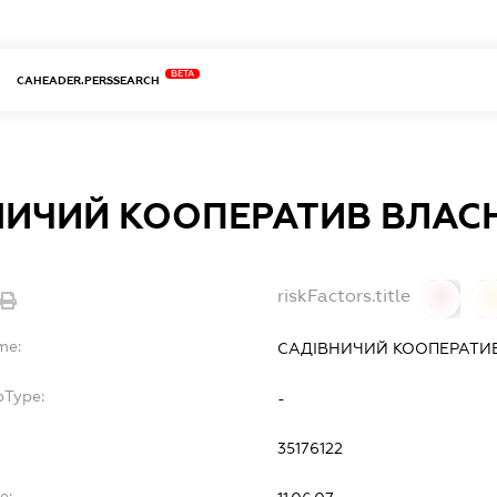
BETA
CAHEADER.PERSSEARCH
ИЧИЙ КООПЕРАТИВ ВЛАСНИ
riskFactors.title
0
0
me:
САДІВНИЧИЙ КООПЕРАТИВ 
bType:
-
35176122
e: