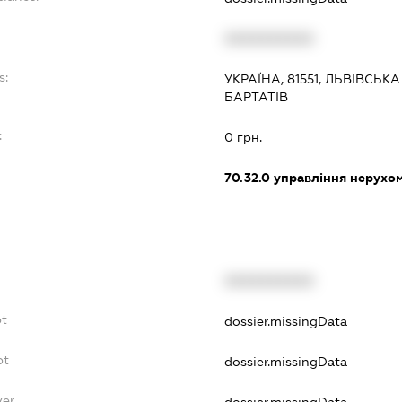
XXXXXXXXXX
s:
УКРАЇНА, 81551, ЛЬВІВСЬК
БАРТАТІВ
:
0 грн.
70.32.0
управління нерухо
XXXXXXXXXX
bt
dossier.missingData
bt
dossier.missingData
yer