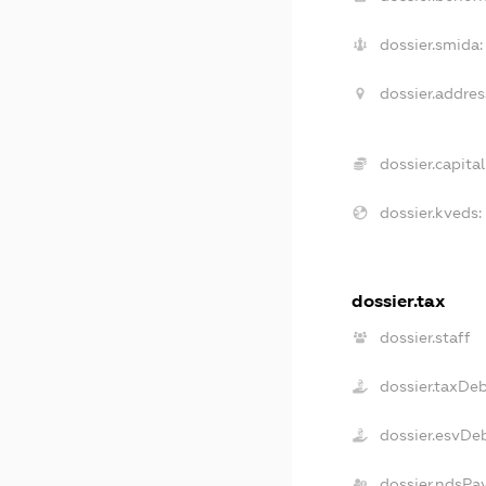
dossier.smida:
dossier.addres
dossier.capital
dossier.kveds:
dossier.tax
dossier.staff
dossier.taxDe
dossier.esvDe
dossier.ndsPa