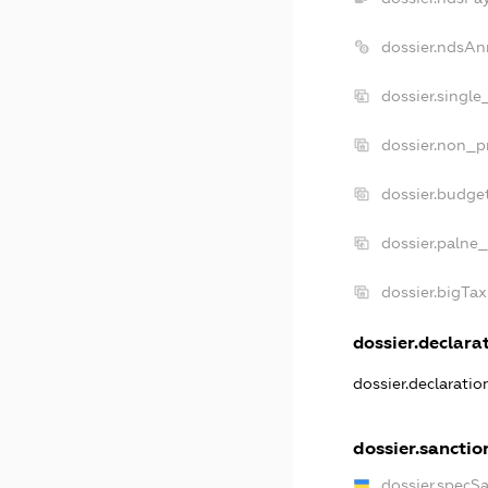
dossier.ndsAn
dossier.single
dossier.non_pr
dossier.budge
dossier.palne_
dossier.bigTa
dossier.declarat
dossier.declarati
dossier.sanctio
dossier.specS