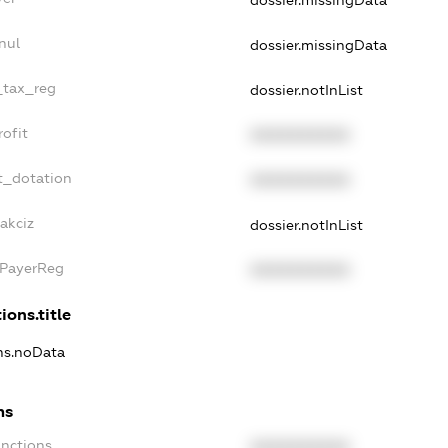
dossier.missingData
nul
dossier.missingData
_tax_reg
dossier.notInList
ofit
XXXXXXXXXX
t_dotation
XXXXXXXXXX
akciz
dossier.notInList
xPayerReg
XXXXXXXXXX
ions.title
ons.noData
ns
anctions
XXXXXXXXXX