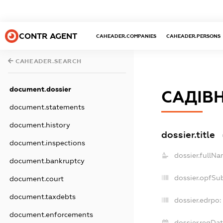
CONTR AGENT
CAHEADER.COMPANIES
CAHEADER.PERSONS
CAHEADER.SEARCH
document.dossier
САДІВН
document.statements
document.history
dossier.title
document.inspections
dossier.fullNa
document.bankruptcy
dossier.opfSu
document.court
document.taxdebts
dossier.edrpo:
document.enforcements
dossier.regDat