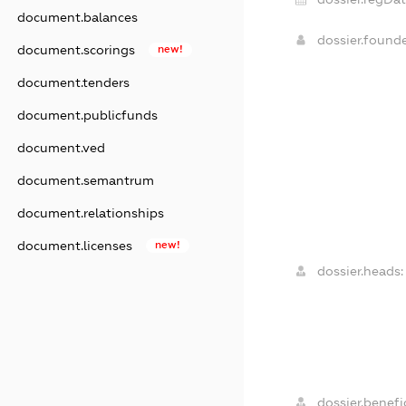
document.balances
dossier.found
document.scorings
new!
document.tenders
document.publicfunds
document.ved
document.semantrum
document.relationships
document.licenses
new!
dossier.heads:
dossier.benefic