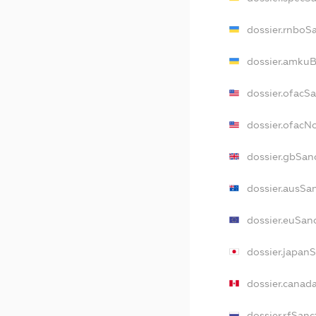
dossier.rnboS
dossier.amkuB
dossier.ofacS
dossier.ofac
dossier.gbSan
dossier.ausSa
dossier.euSan
dossier.japan
dossier.canad
dossier.rfSanc