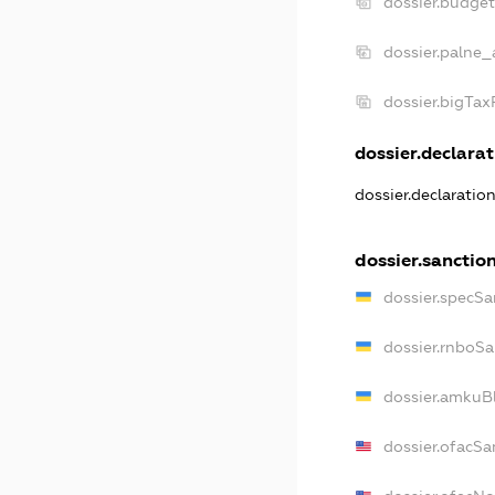
dossier.budge
dossier.palne_
dossier.bigTa
dossier.declarat
dossier.declaratio
dossier.sanctio
dossier.specSa
dossier.rnboSa
dossier.amkuBl
dossier.ofacSa