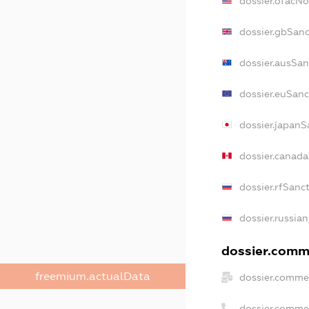
dossier.ofacN
dossier.gbSanc
dossier.ausSan
dossier.euSanc
dossier.japanS
dossier.canad
dossier.rfSanc
dossier.russian
dossier.comme
freemium.actualData
dossier.commer
dossier.comme