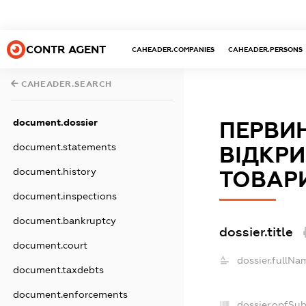
CONTR AGENT
CAHEADER.COMPANIES
CAHEADER.PERSONS
CAHEADER.SEARCH
document.dossier
ПЕРВИ
document.statements
ВІДКР
document.history
ТОВАР
document.inspections
document.bankruptcy
dossier.title
document.court
dossier.fullNa
document.taxdebts
document.enforcements
dossier.opfSu