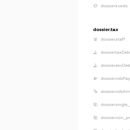
dossier.kveds:
dossier.tax
dossier.staff
dossier.taxDeb
dossier.esvDeb
dossier.ndsPay
dossier.ndsAn
dossier.single
dossier.non_pr