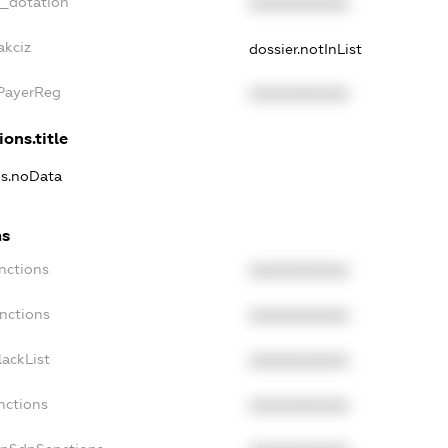
t_dotation
XXXXXXXXXX
akciz
dossier.notInList
xPayerReg
XXXXXXXXXX
ions.title
ns.noData
ns
nctions
XXXXXXXXXX
nctions
XXXXXXXXXX
ackList
XXXXXXXXXX
nctions
XXXXXXXXXX