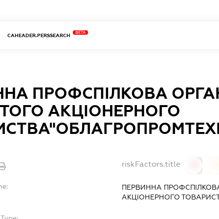
BETA
CAHEADER.PERSSEARCH
ННА ПРОФСПІЛКОВА ОРГАН
ИТОГО АКЦІОНЕРНОГО
ИСТВА"ОБЛАГРОПРОМТЕХН
riskFactors.title
0
0
me:
ПЕРВИННА ПРОФСПІЛКОВА
АКЦІОНЕРНОГО ТОВАРИС
bType:
-