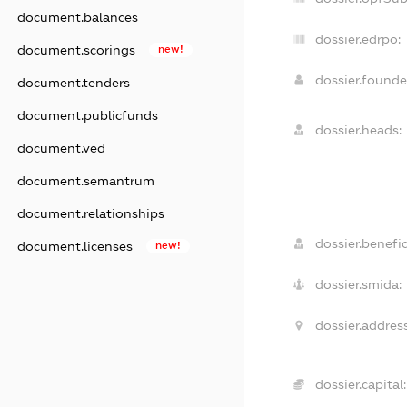
document.balances
dossier.edrpo:
document.scorings
new!
dossier.found
document.tenders
document.publicfunds
dossier.heads:
document.ved
document.semantrum
document.relationships
dossier.benefic
document.licenses
new!
dossier.smida:
dossier.address
dossier.capital: