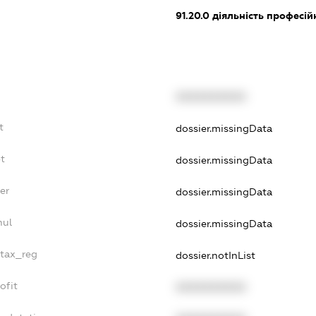
91.20.0
діяльність професій
XXXXXXXXXX
t
dossier.missingData
t
dossier.missingData
er
dossier.missingData
nul
dossier.missingData
_tax_reg
dossier.notInList
ofit
XXXXXXXXXX