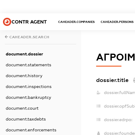
CONTR AGENT
CAHEADER.COMPANIES
CAHEADER.PERSONS
CAHEADER.SEARCH
document.dossier
АГРОІМ
document.statements
document.history
dossier.title
document.inspections
dossier.fullNa
document.bankruptcy
dossier.opfSub
document.court
document.taxdebts
dossier.edrpo:
document.enforcements
dossier.found