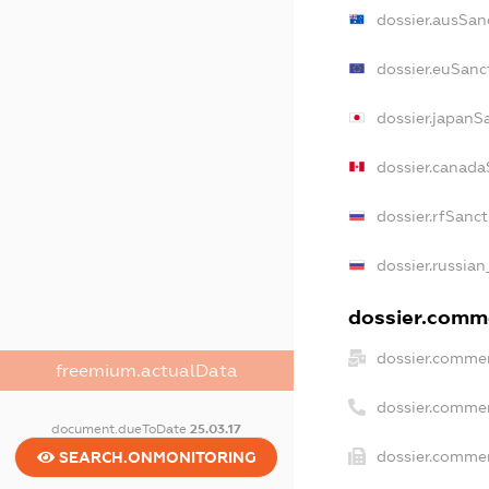
dossier.ausSan
dossier.euSanc
dossier.japanS
dossier.canada
dossier.rfSanc
dossier.russian
dossier.comme
dossier.commer
freemium.actualData
dossier.comme
document.dueToDate
25.03.17
dossier.commer
SEARCH.ONMONITORING