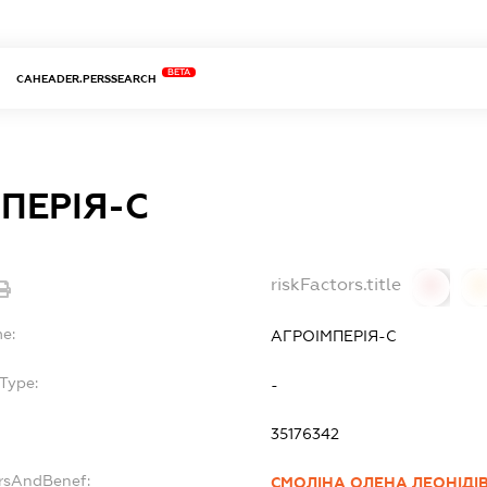
BETA
CAHEADER.PERSSEARCH
ПЕРІЯ-С
riskFactors.title
0
0
me:
АГРОІМПЕРІЯ-С
Type:
-
35176342
ersAndBenef:
СМОЛІНА ОЛЕНА ЛЕОНІДІ