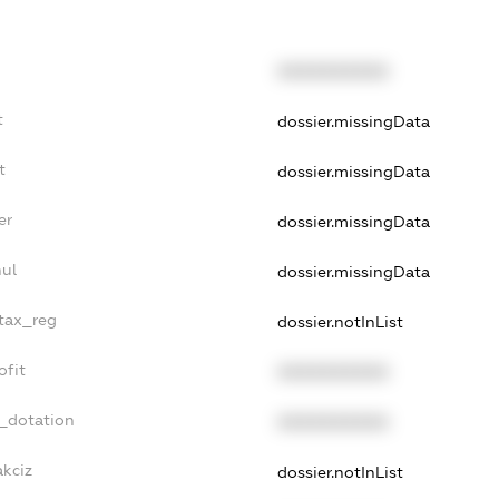
XXXXXXXXXX
t
dossier.missingData
t
dossier.missingData
er
dossier.missingData
nul
dossier.missingData
_tax_reg
dossier.notInList
ofit
XXXXXXXXXX
t_dotation
XXXXXXXXXX
akciz
dossier.notInList