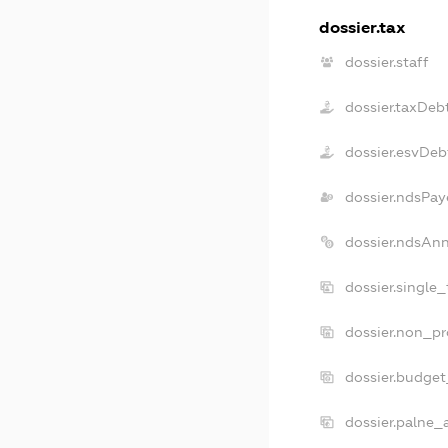
dossier.tax
dossier.staff
dossier.taxDeb
dossier.esvDeb
dossier.ndsPay
dossier.ndsAn
dossier.single
dossier.non_pr
dossier.budge
dossier.palne_