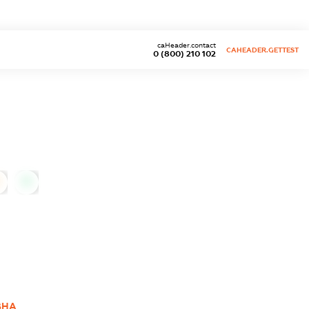
caHeader.contact
CAHEADER.GETTEST
0 (800) 210 102
0
ВНА