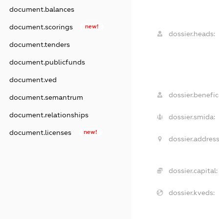
document.balances
document.scorings
new!
dossier.heads:
document.tenders
document.publicfunds
document.ved
dossier.benefici
document.semantrum
document.relationships
dossier.smida:
document.licenses
new!
dossier.address
dossier.capital:
dossier.kveds: