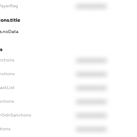
xPayerReg
XXXXXXXXXX
ons.title
ns.noData
ns
nctions
XXXXXXXXXX
nctions
XXXXXXXXXX
ackList
XXXXXXXXXX
nctions
XXXXXXXXXX
onSdnSanctions
XXXXXXXXXX
tions
XXXXXXXXXX