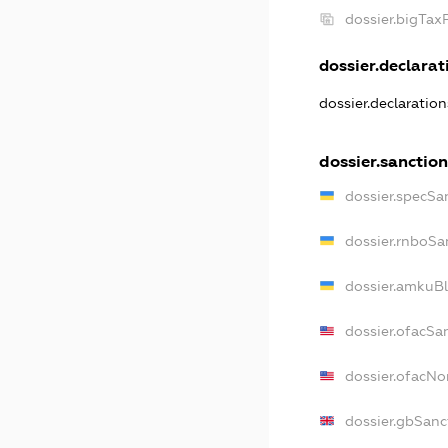
dossier.bigTa
dossier.declarati
dossier.declaratio
dossier.sanctio
dossier.specSa
dossier.rnboSa
dossier.amkuBl
dossier.ofacSa
dossier.ofacN
dossier.gbSanc