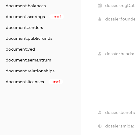
dossier.regDat
document.balances
document.scorings
new!
dossier.found
document.tenders
document.publicfunds
document.ved
dossier.heads:
document.semantrum
document.relationships
document.licenses
new!
dossier.benefic
dossier.smida: