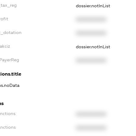
_tax_reg
dossier.notInList
ofit
XXXXXXXXXX
t_dotation
XXXXXXXXXX
akciz
dossier.notInList
xPayerReg
XXXXXXXXXX
ions.title
ons.noData
ns
anctions
XXXXXXXXXX
anctions
XXXXXXXXXX