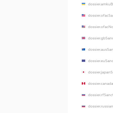
dossier.amkuB
dossier.ofacS
dossier.ofacN
dossier.gbSan
dossier.ausSa
dossier.euSan
dossier.japan
dossier.canad
dossier.rfSanc
dossier.russia