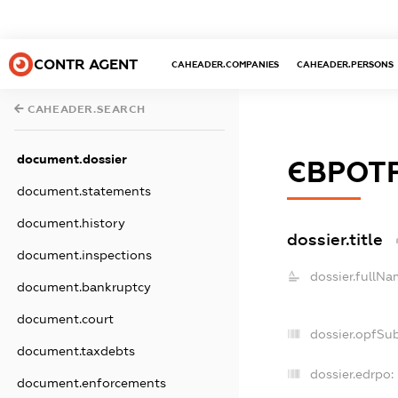
CONTR AGENT
CAHEADER.COMPANIES
CAHEADER.PERSONS
CAHEADER.SEARCH
document.dossier
ЄВРОТ
document.statements
document.history
dossier.title
document.inspections
dossier.fullNa
document.bankruptcy
document.court
dossier.opfSu
document.taxdebts
dossier.edrpo:
document.enforcements