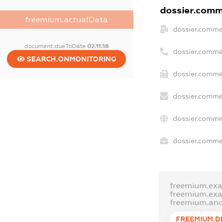
dossier.comme
freemium.actualData
dossier.comme
document.dueToDate
02.11.18
dossier.comme
SEARCH.ONMONITORING
dossier.commer
dossier.comme
dossier.comme
dossier.commer
freemium.ex
freemium.ex
freemium.an
FREEMIUM.D