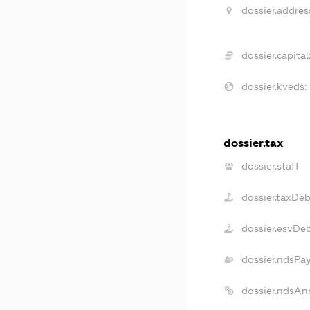
dossier.addres
dossier.capital
dossier.kveds:
dossier.tax
dossier.staff
dossier.taxDeb
dossier.esvDe
dossier.ndsPa
dossier.ndsAn