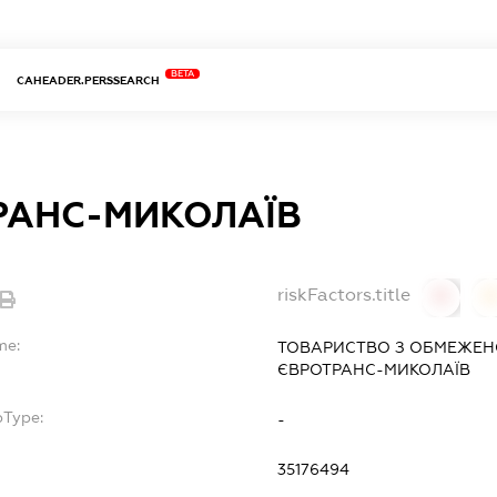
BETA
CAHEADER.PERSSEARCH
РАНС-МИКОЛАЇВ
riskFactors.title
0
0
me:
ТОВАРИСТВО З ОБМЕЖЕН
ЄВРОТРАНС-МИКОЛАЇВ
bType:
-
35176494