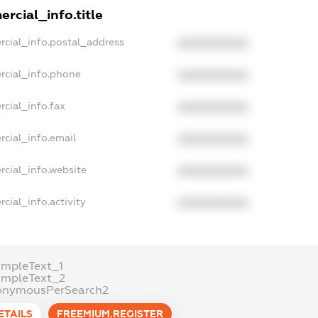
rcial_info.title
rcial_info.postal_address
XXXXXXXXXX
rcial_info.phone
XXXXXXXXXX
cial_info.fax
XXXXXXXXXX
rcial_info.email
XXXXXXXXXX
rcial_info.website
XXXXXXXXXX
cial_info.activity
XXXXXXXXXX
ampleText_1
ampleText_2
onymousPerSearch2
ETAILS
FREEMIUM.REGISTER