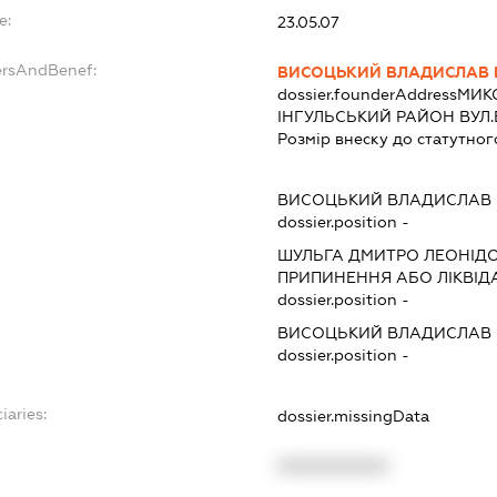
e:
23.05.07
ersAndBenef:
ВИСОЦЬКИЙ ВЛАДИСЛАВ
dossier.founderAddress
МИКО
ІНГУЛЬСЬКИЙ РАЙОН ВУЛ.Е
Розмір внеску до статутног
ВИСОЦЬКИЙ ВЛАДИСЛАВ
dossier.position -
ШУЛЬГА ДМИТРО ЛЕОНІД
ПРИПИНЕННЯ АБО ЛІКВІД
dossier.position -
ВИСОЦЬКИЙ ВЛАДИСЛАВ
dossier.position -
iaries:
dossier.missingData
XXXXXXXXXX