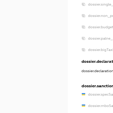
dossier.single
dossier.non_pr
dossier.budge
dossier.palne_
dossier.bigTa
dossier.declarat
dossier.declarati
dossier.sanctio
dossier.specS
dossier.rnboS