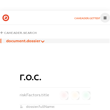
CAHEADER.GETTEST
CAHEADER.SEARCH
document.dossier
Г.О.С.
riskFactors.title
0
0
0
dossier.fullName: