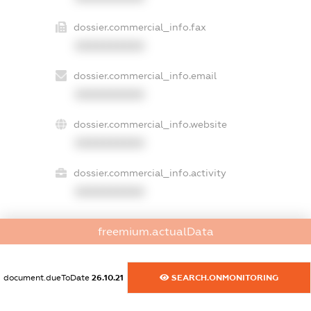
dossier.commercial_info.fax
XXXXXXXXXX
dossier.commercial_info.email
XXXXXXXXXX
dossier.commercial_info.website
XXXXXXXXXX
dossier.commercial_info.activity
XXXXXXXXXX
freemium.actualData
freemium.exampleText_1
freemium.exampleText_2
freemium.anonymousPerSearch2
document.dueToDate
26.10.21
SEARCH.ONMONITORING
FREEMIUM.DETAILS