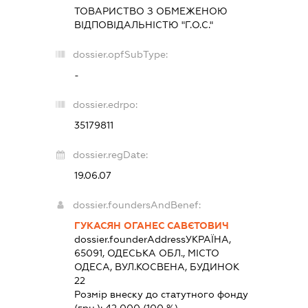
ТОВАРИСТВО З ОБМЕЖЕНОЮ
ВІДПОВІДАЛЬНІСТЮ "Г.О.С."
dossier.opfSubType:
-
dossier.edrpo:
35179811
dossier.regDate:
19.06.07
dossier.foundersAndBenef:
ГУКАСЯН ОГАНЕС САВЄТОВИЧ
dossier.founderAddress
УКРАЇНА,
65091, ОДЕСЬКА ОБЛ., МІСТО
ОДЕСА, ВУЛ.КОСВЕНА, БУДИНОК
22
Розмір внеску до статутного фонду