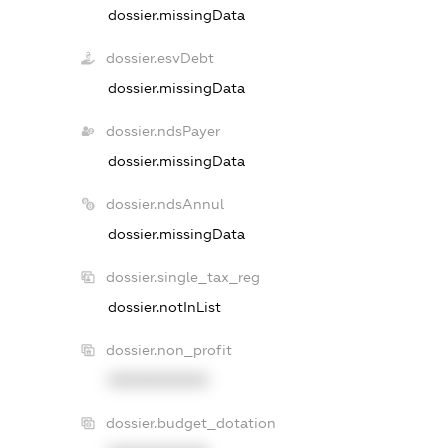
dossier.missingData
dossier.esvDebt
dossier.missingData
dossier.ndsPayer
dossier.missingData
dossier.ndsAnnul
dossier.missingData
dossier.single_tax_reg
dossier.notInList
dossier.non_profit
XXXXXXXXXX
dossier.budget_dotation