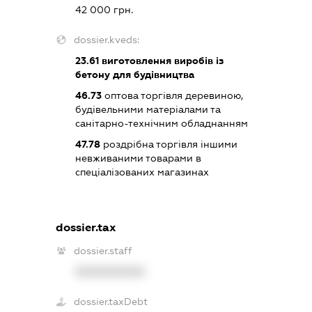
42 000 грн.
dossier.kveds:
23.61
виготовлення виробів із
бетону для будівництва
46.73
оптова торгівля деревиною,
будівельними матеріалами та
санітарно-технічним обладнанням
47.78
роздрібна торгівля іншими
невживаними товарами в
спеціалізованих магазинах
dossier.tax
dossier.staff
XXXXXXXXXX
dossier.taxDebt