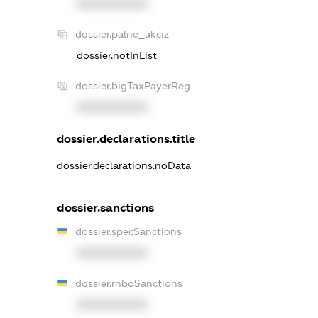
XXXXXXXXXX
dossier.palne_akciz
dossier.notInList
dossier.bigTaxPayerReg
XXXXXXXXXX
dossier.declarations.title
dossier.declarations.noData
dossier.sanctions
dossier.specSanctions
XXXXXXXXXX
dossier.rnboSanctions
XXXXXXXXXX