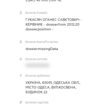
(грн.):
42 000
(100 %)
dossier.heads:
ГУКАСЯН ОГАНЕС САВЄТОВИЧ
-
КЕРІВНИК
- dossier.from 20.12.20
dossier.position -
dossier.beneficiaries:
dossier.missingData
dossier.smida:
XXXXXXXXXX
dossier.address:
УКРАЇНА, 65091, ОДЕСЬКА ОБЛ.,
МІСТО ОДЕСА, ВУЛ.КОСВЕНА,
БУДИНОК 22
dossier.capital: