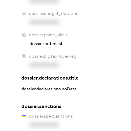
XXXXXXXXXX
dossier.budget_dotation
XXXXXXXXXX
dossier.palne_akciz
dossier.notInList
dossier.bigTaxPayerReg
XXXXXXXXXX
dossier.declarations.title
dossier.declarations.noData
dossier.sanctions
dossier.specSanctions
XXXXXXXXXX