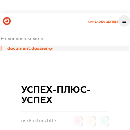
CAHEADER.GETTEST
CAHEADER.SEARCH
document.dossier
УСПЕХ-ПЛЮС-
УСПЕХ
riskFactors.title
0
0
0