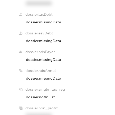
XXXXXXXXXX
dossier.taxDebt
dossier.missingData
dossier.esvDebt
dossier.missingData
dossier.ndsPayer
dossier.missingData
dossier.ndsAnnul
dossier.missingData
dossier.single_tax_reg
dossier.notInList
dossier.non_profit