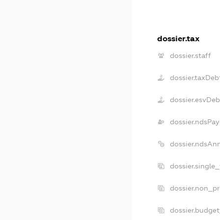
dossier.tax
dossier.staff
dossier.taxDeb
dossier.esvDeb
dossier.ndsPay
dossier.ndsAn
dossier.single
dossier.non_pr
dossier.budge