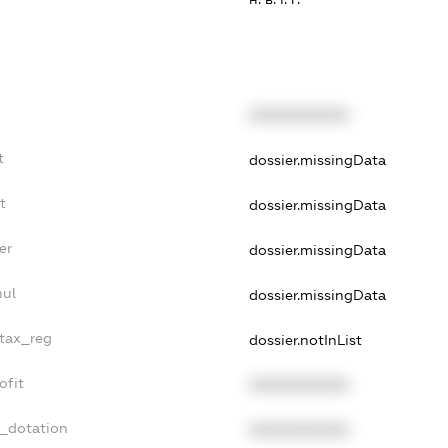
XXXXXXXXXX
t
dossier.missingData
t
dossier.missingData
er
dossier.missingData
nul
dossier.missingData
_tax_reg
dossier.notInList
ofit
XXXXXXXXXX
t_dotation
XXXXXXXXXX