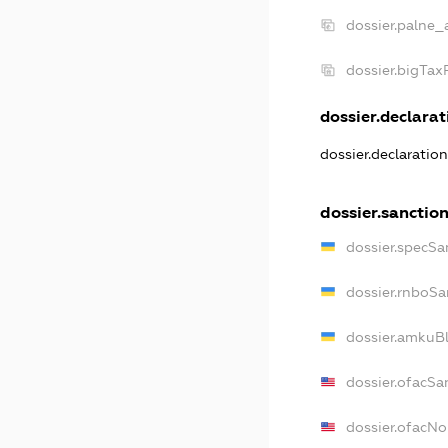
dossier.palne_
dossier.bigTa
dossier.declarati
dossier.declaratio
dossier.sanctio
dossier.specSa
dossier.rnboSa
dossier.amkuBl
dossier.ofacSa
dossier.ofacN