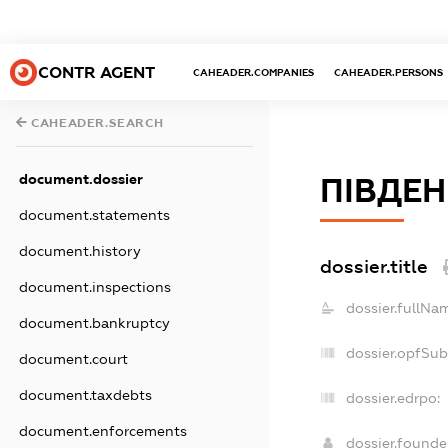
CONTR AGENT
CAHEADER.COMPANIES
CAHEADER.PERSONS
CAHEADER.SEARCH
document.dossier
ПІВДЕ
document.statements
document.history
dossier.title
document.inspections
dossier.fullNa
document.bankruptcy
dossier.opfSu
document.court
document.taxdebts
dossier.edrpo:
document.enforcements
dossier.found