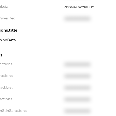
akciz
dossier.notInList
xPayerReg
XXXXXXXXXX
ons.title
ns.noData
ns
nctions
XXXXXXXXXX
nctions
XXXXXXXXXX
ackList
XXXXXXXXXX
nctions
XXXXXXXXXX
onSdnSanctions
XXXXXXXXXX