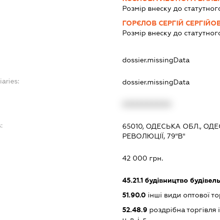
Розмір внеску до статутног
ГОРЄЛОВ СЕРГІЙ СЕРГІЙО
Розмір внеску до статутног
dossier.missingData
iaries:
dossier.missingData
XXXXXXXXXX
:
65010, ОДЕСЬКА ОБЛ., ОД
РЕВОЛЮЦІЇ, 79"В"
42 000 грн.
45.21.1
будівництво будівел
51.90.0
інші види оптової то
52.48.9
роздрібна торгівля
н. в. і. г.