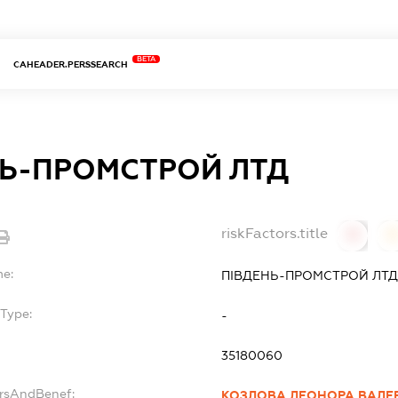
BETA
CAHEADER.PERSSEARCH
НЬ-ПРОМСТРОЙ ЛТД
riskFactors.title
0
0
me:
ПІВДЕНЬ-ПРОМСТРОЙ ЛТ
bType:
-
35180060
ersAndBenef:
КОЗЛОВА ЛЕОНОРА ВАЛЕР