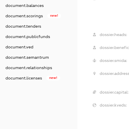
document.balances
document.scorings
new!
document.tenders
dossier.heads:
document.publicfunds
document.ved
dossier.benefic
document.semantrum
dossier.smida:
document.relationships
dossier.address
document.licenses
new!
dossier.capital:
dossier.kveds: