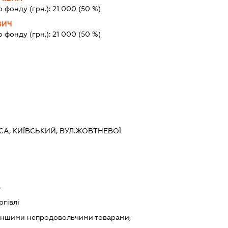
о фонду (грн.):
21 000
(50 %)
ВИЧ
о фонду (грн.):
21 000
(50 %)
ЕСА, КИЇВСЬКИЙ, ВУЛ.ЖОВТНЕВОЇ
ь
ргівлі
 іншими непродовольчими товарами,