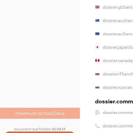
dossier.gbSanc
dossier.ausSan
dossier.euSanc
dossier.japanS
dossier.canad
dossier.rfSanc
dossier.russian
dossier.comme
dossier.commer
freemium.actualData
dossier.comme
document.dueToDate
25.03.17