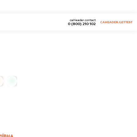
caHeader.contact
CAHEADER.GETTEST
0 (800) 210 102
0
Д
ІЇВНА