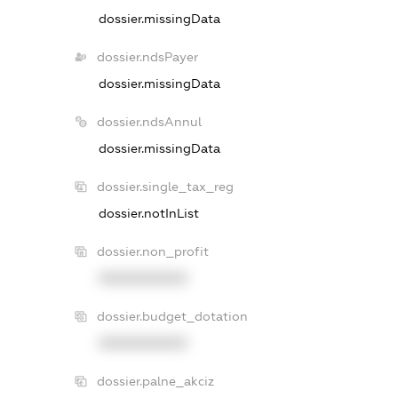
dossier.missingData
dossier.ndsPayer
dossier.missingData
dossier.ndsAnnul
dossier.missingData
dossier.single_tax_reg
dossier.notInList
dossier.non_profit
XXXXXXXXXX
dossier.budget_dotation
XXXXXXXXXX
dossier.palne_akciz