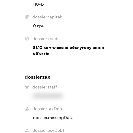
110-Б
dossier.capital:
0 грн.
dossier.kveds:
81.10
комплексне обслуговування
об'єктів
dossier.tax
dossier.staff
XXXXXXXXXX
dossier.taxDebt
dossier.missingData
dossier.esvDebt