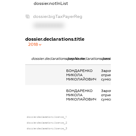
dossier.notInList
dossier.bigTaxPayerReg
XXXXXXXXXX
dossier.declarations.title
2018
dossier.declarations.pepName
dossier.declarations.personName
dossier.declaration
БОНДАРЕНКО
Заробітна плата
МИКОЛА
отримана за
МИКОЛАЙОВИЧ
сумісництвом
БОНДАРЕНКО
Заробітна плата
МИКОЛА
отримана за
МИКОЛАЙОВИЧ
сумісництвом
dossier.declarations.license_1
dossier.declarations.license_2
dossier.declarations.license_3