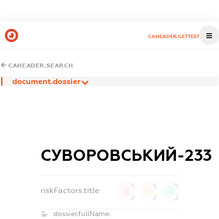
CAHEADER.GETTEST
CAHEADER.SEARCH
document.dossier
СУВОРОВСЬКИЙ-233
riskFactors.title
0
0
0
dossier.fullName: