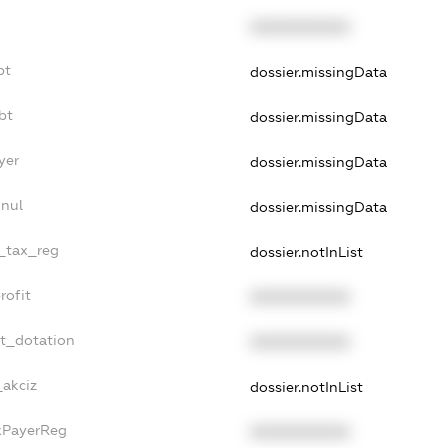
XXXXXXXXXX
bt
dossier.missingData
bt
dossier.missingData
yer
dossier.missingData
nnul
dossier.missingData
e_tax_reg
dossier.notInList
rofit
XXXXXXXXXX
et_dotation
XXXXXXXXXX
_akciz
dossier.notInList
axPayerReg
XXXXXXXXXX