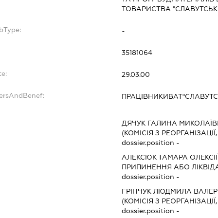
ТОВАРИСТВА "СЛАВУТСЬ
bType:
-
35181064
te:
29.03.00
dersAndBenef:
ПРАЦІВНИКИВАТ"СЛАВУТ
:
ДЯЧУК ГАЛИНА МИКОЛАЇ
(КОМІСІЯ З РЕОРГАНІЗАЦІЇ
dossier.position -
АЛЕКСЮК ТАМАРА ОЛЕКСІ
ПРИПИНЕННЯ АБО ЛІКВІД
dossier.position -
ГРІНЧУК ЛЮДМИЛА ВАЛЕР
(КОМІСІЯ З РЕОРГАНІЗАЦІЇ
dossier.position -