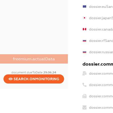
dossier.euSan
dossier.japan
dossier.cana
dossier.rfSan
dossier.russia
freemium.actualData
dossier.comm
document.dueToDate
29.06.24
dossier.comme
SEARCH.ONMONITORING
dossier.comm
dossier.comme
dossier.comme