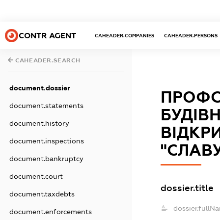
CONTR AGENT
CAHEADER.COMPANIES
CAHEADER.PERSONS
CAHEADER.SEARCH
document.dossier
ПРОФС
document.statements
БУДІВ
document.history
ВІДКР
document.inspections
"СЛАВ
document.bankruptcy
document.court
dossier.title
document.taxdebts
dossier.fullN
document.enforcements