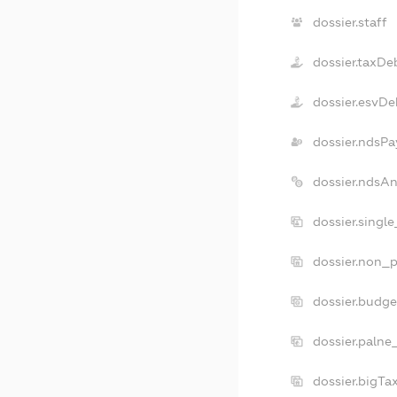
dossier.staff
dossier.taxDe
dossier.esvDe
dossier.ndsPa
dossier.ndsA
dossier.singl
dossier.non_p
dossier.budg
dossier.palne
dossier.bigT