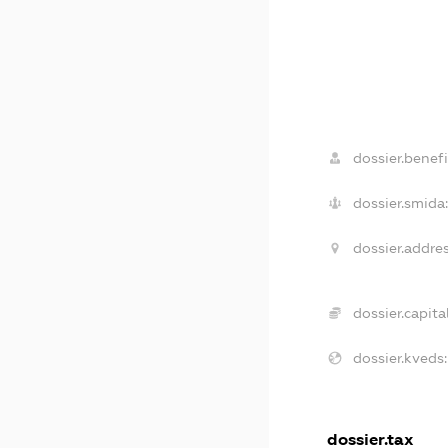
dossier.benefi
dossier.smida
dossier.addres
dossier.capital
dossier.kveds:
dossier.tax