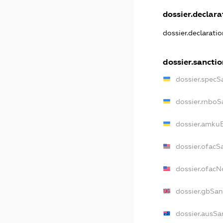
dossier.declarat
dossier.declarati
dossier.sancti
dossier.specS
dossier.rnboS
dossier.amkuB
dossier.ofacS
dossier.ofac
dossier.gbSan
dossier.ausSa