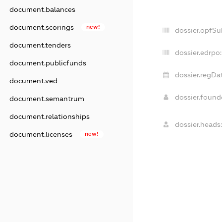
document.balances
document.scorings
new!
dossier.opfSu
document.tenders
dossier.edrpo:
document.publicfunds
dossier.regDa
document.ved
dossier.foun
document.semantrum
document.relationships
dossier.heads
document.licenses
new!