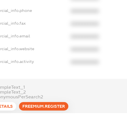
rcial_info.phone
XXXXXXXXXX
cial_info.fax
XXXXXXXXXX
cial_info.email
XXXXXXXXXX
cial_info.website
XXXXXXXXXX
cial_info.activity
XXXXXXXXXX
mpleText_1
ampleText_2
onymousPerSearch2
ETAILS
FREEMIUM.REGISTER