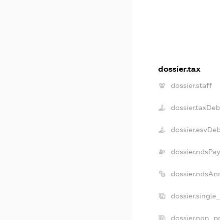
dossier.tax
dossier.staff
dossier.taxDeb
dossier.esvDe
dossier.ndsPay
dossier.ndsAn
dossier.single
dossier.non_pr