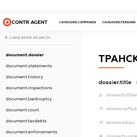
CONTR AGENT
CAHEADER.COMPANIES
CAHEADER.PERSONS
CAHEADER.SEARCH
document.dossier
ТРАНС
document.statements
document.history
dossier.title
document.inspections
dossier.fullNa
document.bankruptcy
dossier.opfSu
document.court
document.taxdebts
dossier.edrpo:
document.enforcements
dossier.found