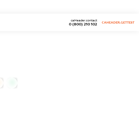
caHeader.contact
CAHEADER.GETTEST
0 (800) 210 102
0