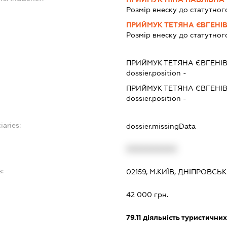
Розмір внеску до статутног
ПРИЙМУК ТЕТЯНА ЄВГЕНІ
Розмір внеску до статутног
ПРИЙМУК ТЕТЯНА ЄВГЕНІ
dossier.position -
ПРИЙМУК ТЕТЯНА ЄВГЕНІ
dossier.position -
iaries:
dossier.missingData
XXXXXXXXXX
:
02159, М.КИЇВ, ДНІПРОВСЬ
42 000 грн.
79.11
діяльність туристичних