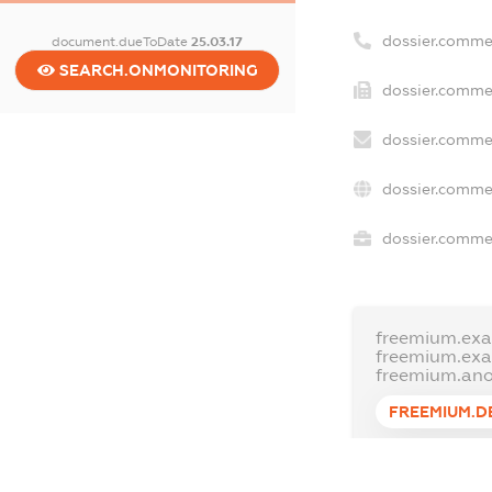
dossier.comme
document.dueToDate
25.03.17
SEARCH.ONMONITORING
dossier.commer
dossier.commer
dossier.commer
dossier.commer
freemium.exa
freemium.ex
freemium.an
FREEMIUM.D