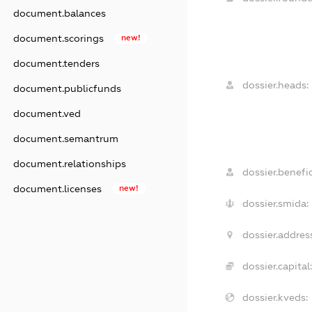
document.balances
document.scorings
new!
document.tenders
dossier.heads:
document.publicfunds
document.ved
document.semantrum
document.relationships
dossier.benefic
document.licenses
new!
dossier.smida:
dossier.address
dossier.capital:
dossier.kveds: