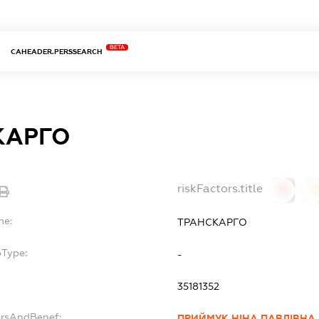
BETA
CAHEADER.PERSSEARCH
КАРГО
riskFactors.title
0
0
me:
ТРАНСКАРГО
bType:
-
35181352
ersAndBenef:
ПРИЙМУК НІНА ПАВЛІВНА