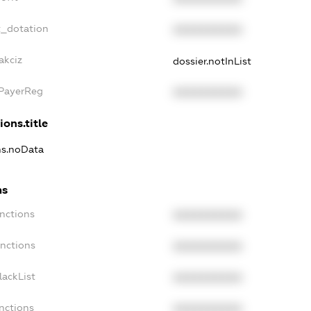
t_dotation
XXXXXXXXXX
akciz
dossier.notInList
xPayerReg
XXXXXXXXXX
ions.title
ns.noData
ns
nctions
XXXXXXXXXX
anctions
XXXXXXXXXX
lackList
XXXXXXXXXX
nctions
XXXXXXXXXX