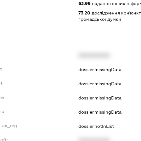
63.99
надання інших інформац
73.20
дослідження кон'юнкт
громадської думки
XXXXXXXXXX
t
dossier.missingData
bt
dossier.missingData
er
dossier.missingData
nul
dossier.missingData
_tax_reg
dossier.notInList
ofit
XXXXXXXXXX