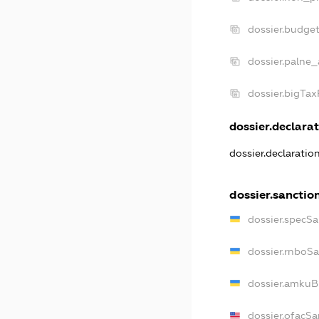
dossier.budge
dossier.palne_
dossier.bigTa
dossier.declarat
dossier.declaratio
dossier.sanctio
dossier.specSa
dossier.rnboS
dossier.amkuB
dossier.ofacSa