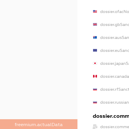
dossier.ofacN
dossier.gbSan
dossier.ausSan
dossier.euSanc
dossier.japanS
dossier.canad
dossier.rfSanc
dossier.russia
dossier.comme
freemium.actualData
dossier.comme