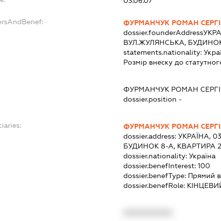
03.06.07
ersAndBenef:
ФУРМАНЧУК РОМАН СЕРГ
dossier.founderAddress
УКРА
ВУЛ.ЖУЛЯНСЬКА, БУДИНОК
statements.nationality:
Укра
Розмір внеску до статутног
ФУРМАНЧУК РОМАН СЕРГ
dossier.position -
iaries:
ФУРМАНЧУК РОМАН СЕРГ
dossier.address:
УКРАЇНА, 03
БУДИНОК 8-А, КВАРТИРА 
dossier.nationality:
Україна
dossier.benefInterest:
100
dossier.benefType:
Прямий в
dossier.benefRole:
КІНЦЕВИ
XXXXXXXXXX