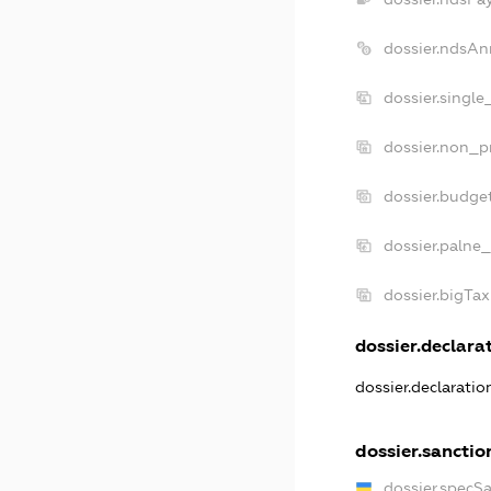
dossier.ndsAn
dossier.singl
dossier.non_p
dossier.budge
dossier.palne_
dossier.bigTa
dossier.declarat
dossier.declarati
dossier.sanctio
dossier.specS