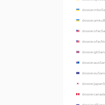
dossier.rnboS
dossier.amkuB
dossier.ofacS
dossier.ofac
dossier.gbSan
dossier.ausSa
dossier.euSan
dossier.japan
dossier.canad
dossier.rfSanc