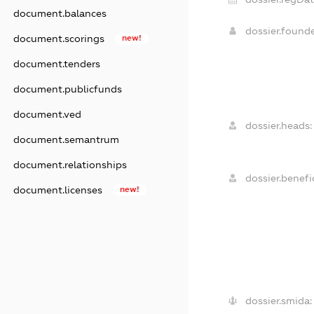
document.balances
dossier.found
document.scorings
new!
document.tenders
document.publicfunds
document.ved
dossier.heads:
document.semantrum
document.relationships
dossier.benefic
document.licenses
new!
dossier.smida: