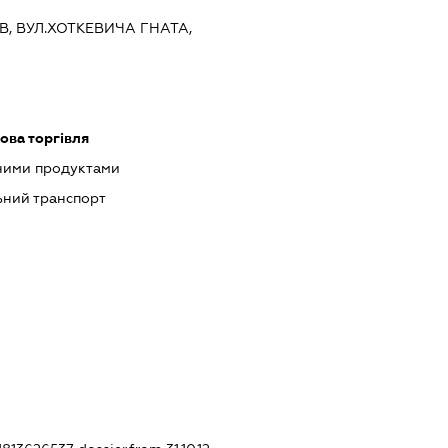
ЇВ, ВУЛ.ХОТКЕВИЧА ГНАТА,
ова торгівля
чними продуктами
ний транспорт