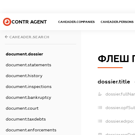
CONTR AGENT
CAHEADER.COMPANIES
CAHEADER.PERSONS
CAHEADER.SEARCH
document.dossier
ФЛЕШ 
document.statements
document.history
dossier.title
document.inspections
dossier.fullNa
document.bankruptcy
dossier.opfSu
document.court
document.taxdebts
dossier.edrpo:
document.enforcements
dossier.regDat