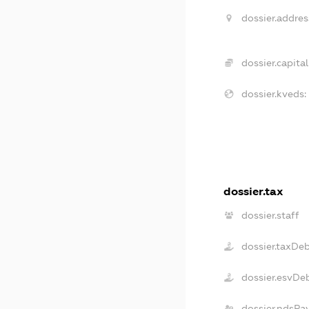
dossier.addres
dossier.capital
dossier.kveds:
dossier.tax
dossier.staff
dossier.taxDe
dossier.esvDe
dossier.ndsPa