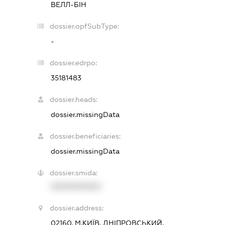
ВЕЛЛ-БІН
dossier.opfSubType:
-
dossier.edrpo:
35181483
dossier.heads:
dossier.missingData
dossier.beneficiaries:
dossier.missingData
dossier.smida:
XXXXXXXXXX
dossier.address:
02160, М.КИЇВ, ДНІПРОВСЬКИЙ,