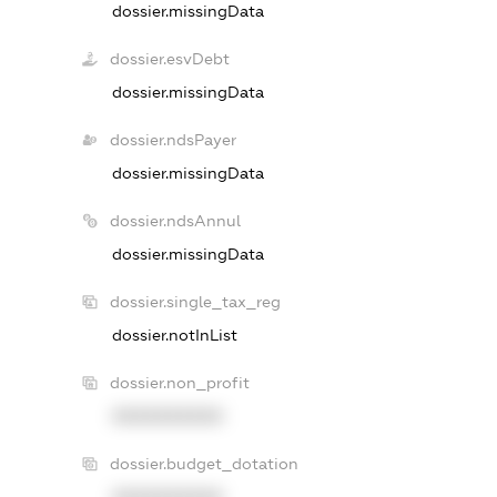
dossier.missingData
dossier.esvDebt
dossier.missingData
dossier.ndsPayer
dossier.missingData
dossier.ndsAnnul
dossier.missingData
dossier.single_tax_reg
dossier.notInList
dossier.non_profit
XXXXXXXXXX
dossier.budget_dotation