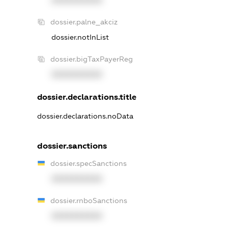
XXXXXXXXXX
dossier.palne_akciz
dossier.notInList
dossier.bigTaxPayerReg
XXXXXXXXXX
dossier.declarations.title
dossier.declarations.noData
dossier.sanctions
dossier.specSanctions
XXXXXXXXXX
dossier.rnboSanctions
XXXXXXXXXX