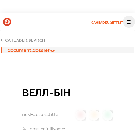
CAHEADER.GETTEST
CAHEADER.SEARCH
document.dossier
ВЕЛЛ-БІН
riskFactors.title
0
0
0
dossier.fullName: