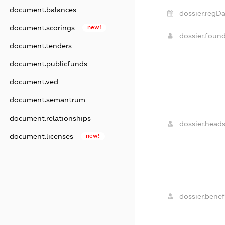
document.balances
dossier.regDa
document.scorings
new!
dossier.foun
document.tenders
document.publicfunds
document.ved
document.semantrum
document.relationships
dossier.heads
document.licenses
new!
dossier.benefi