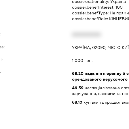
dossier.nationality:
Україна
dossier.benefInterest:
100
dossier.benefType:
Не прями
dossier.benefRole:
КІНЦЕВИ
:
XXXXXXXXXX
ss:
УКРАЇНА, 02090, МІСТО КИ
l:
1 000 грн.
:
68.20
надання в оренду й е
орендованого нерухомого
46.39
неспеціалізована опт
харчування, напоями та т
68.10
купівля та продаж вл