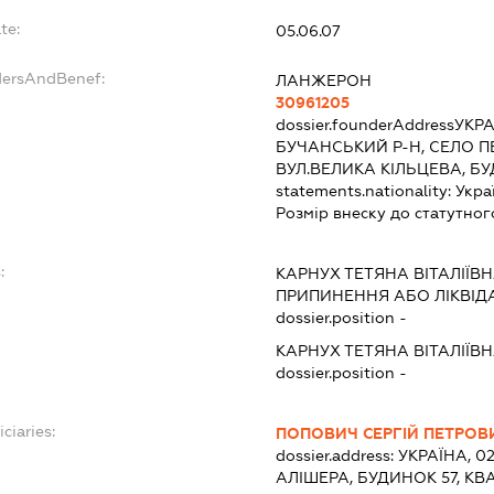
te:
05.06.07
dersAndBenef:
ЛАНЖЕРОН
30961205
dossier.founderAddress
УКРА
БУЧАНСЬКИЙ Р-Н, СЕЛО 
ВУЛ.ВЕЛИКА КІЛЬЦЕВА, БУ
statements.nationality:
Укра
Розмір внеску до статутног
:
КАРНУХ ТЕТЯНА ВІТАЛІЇВ
ПРИПИНЕННЯ АБО ЛІКВІД
dossier.position -
КАРНУХ ТЕТЯНА ВІТАЛІЇВ
dossier.position -
ciaries:
ПОПОВИЧ СЕРГІЙ ПЕТРОВ
dossier.address:
УКРАЇНА, 02
АЛІШЕРА, БУДИНОК 57, КВ