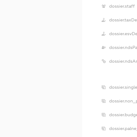
dossier.staff
dossier.taxD
dossier.esvD
dossier.ndsP
dossier.ndsA
dossier.singl
dossier.non_p
dossier.budg
dossier.palne