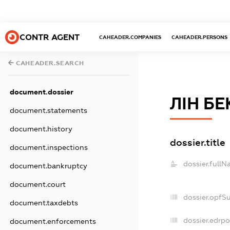
CONTR AGENT
CAHEADER.COMPANIES
CAHEADER.PERSONS
CAHEADER.SEARCH
document.dossier
ЛІН БЕ
document.statements
document.history
dossier.title
document.inspections
dossier.fullN
document.bankruptcy
document.court
dossier.opfS
document.taxdebts
dossier.edrpo
document.enforcements