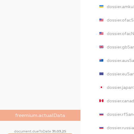
dossier.amku
dossier.ofac
dossier.ofa
dossier.gbSa
dossier.ausS
dossier.euSa
dossier.japa
dossier.cana
dossier.rfSan
freemium.actualData
dossier.russi
document.dueToDate
31.03.25