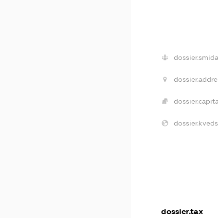
dossier.smida
dossier.addre
dossier.capita
dossier.kveds
dossier.tax