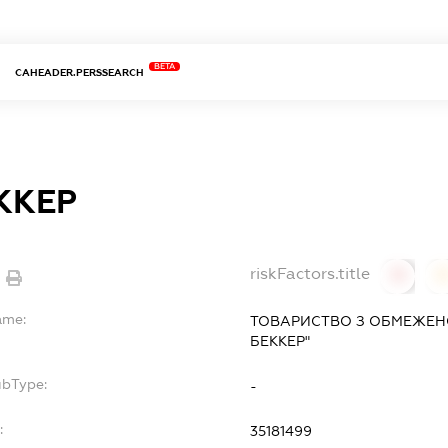
BETA
CAHEADER.PERSSEARCH
ККЕР
riskFactors.title
0
ame:
ТОВАРИСТВО З ОБМЕЖЕНО
БЕККЕР"
ubType:
-
:
35181499