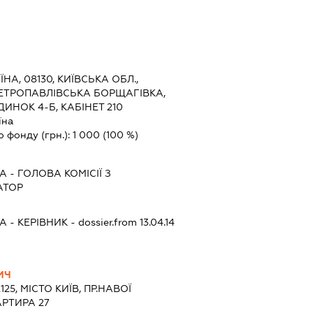
ЇНА, 08130, КИЇВСЬКА ОБЛ.,
ПЕТРОПАВЛІВСЬКА БОРЩАГІВКА,
ДИНОК 4-Б, КАБІНЕТ 210
їна
о фонду (грн.):
1 000
(100 %)
НА
-
ГОЛОВА КОМІСІЇ З
АТОР
НА
-
КЕРІВНИК
- dossier.from 13.04.14
ИЧ
125, МІСТО КИЇВ, ПР.НАВОЇ
АРТИРА 27