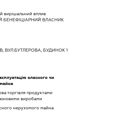
й вирішальний вплив
Й БЕНЕФІЦІАРНИЙ ВЛАСНИК
ЇВ, ВУЛ.БУТЛЕРОВА, БУДИНОК 1
ксплуатацію власного чи
 майна
ова торгівля продуктами
ютюновими виробами
асного нерухомого майна