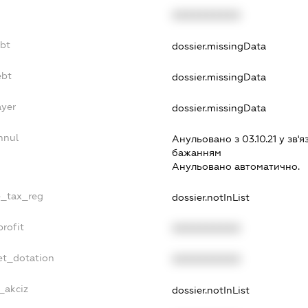
XXXXXXXXXX
ebt
dossier.missingData
ebt
dossier.missingData
ayer
dossier.missingData
nnul
Анульовано з 03.10.21 у зв'я
бажанням
Анульовано автоматично.
e_tax_reg
dossier.notInList
rofit
XXXXXXXXXX
et_dotation
XXXXXXXXXX
_akciz
dossier.notInList