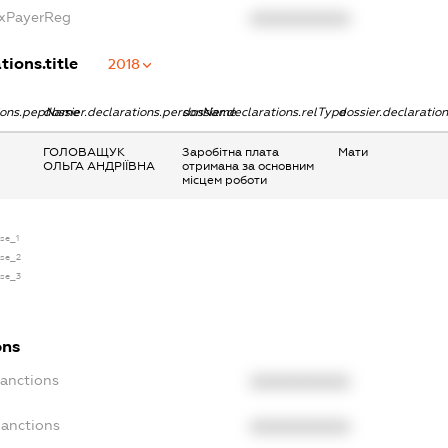
axPayerReg
XXXXXXXXXX
tions.title
2018
tions.pepName
dossier.declarations.personName
dossier.declarations.relType
dossier.declaratio
ГОЛОВАЩУК
Заробітна плата
Мати
ОЛЬГА АНДРІЇВНА
отримана за основним
місцем роботи
nse_1
nse_2
nse_3
ons
Sanctions
XXXXXXXXXX
Sanctions
XXXXXXXXXX