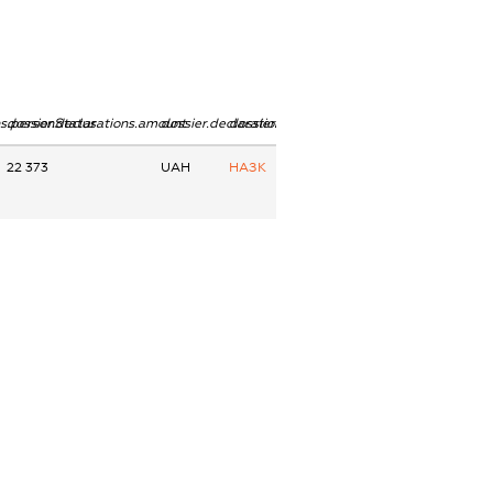
ns.personStatus
dossier.declarations.amount
dossier.declarations.currency
dossier.declarations.source
22 373
UAH
НАЗК