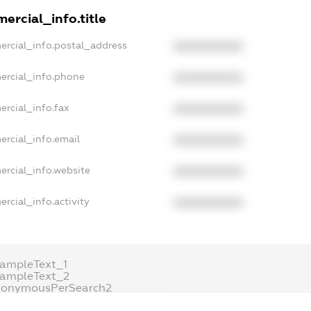
ercial_info.title
ercial_info.postal_address
XXXXXXXXXX
ercial_info.phone
XXXXXXXXXX
ercial_info.fax
XXXXXXXXXX
ercial_info.email
XXXXXXXXXX
ercial_info.website
XXXXXXXXXX
rcial_info.activity
XXXXXXXXXX
ampleText_1
xampleText_2
nonymousPerSearch2
DETAILS
FREEMIUM.REGISTER