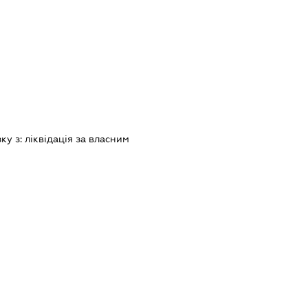
зку з:
лiквiдацiя за власним