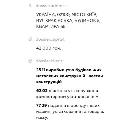
dossier.address:
УКРАЇНА, 02100, МІСТО КИЇВ,
ВУЛ.КРАКІВСЬКА, БУДИНОК 5,
КВАРТИРА 58
dossier.capital:
42 000 грн.
dossier.kveds:
25.11
виробництво будівельних
металевих конструкцій і частин
конструкцій
62.03
діяльність із керування
комп'ютерним устаткованням
77.39
надання в оренду інших
машин, устатковання та товарів,
н.в.і.у.