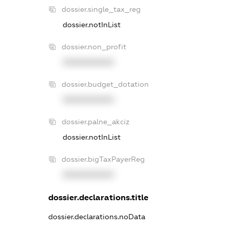
dossier.single_tax_reg
dossier.notInList
dossier.non_profit
XXXXXXXXXX
dossier.budget_dotation
XXXXXXXXXX
dossier.palne_akciz
dossier.notInList
dossier.bigTaxPayerReg
XXXXXXXXXX
dossier.declarations.title
dossier.declarations.noData