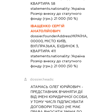
КВАРТИРА 58
statements.nationality:
Україна
Розмір внеску до статутного
фонду (грн.):
21 000
(50 %)
ІВАЩЕНКО СЕРГІЙ
АНАТОЛІЙОВИЧ
dossier.founderAddress
УКРАЇНА,
00000, МІСТО КИЇВ,
ВУЛ.ПРАЗЬКА, БУДИНОК 3,
КВАРТИРА 411
statements.nationality:
Україна
Розмір внеску до статутного
фонду (грн.):
21 000
(50 %)
dossier.heads:
АТАМАСЬ ОЛЕГ ЮРІЙОВИЧ
-
ПРЕДСТАВНИК
ВЧИНЯТИ ДІЇ
ВІД ІМЕНІ ЮРИДИЧНОЇ ОСОБИ,
У ТОМУ ЧИСЛІ ПІДПИСУВАТИ
ДОГОВОРИ ТОЩО (НЕ МАЄ
ПРАВА ВНОСИТИ ЗМІНИ ДО