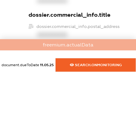
XXXXXXXXXX
dossier.commercial_info.title
dossier.commercial_info.postal_address
XXXXXXXXXX
freemium.actualData
dossier.commercial_info.phone
XXXXXXXXXX
document.dueToDate
11.05.25
SEARCH.ONMONITORING
dossier.commercial_info.fax
XXXXXXXXXX
dossier.commercial_info.email
XXXXXXXXXX
dossier.commercial_info.website
XXXXXXXXXX
dossier.commercial_info.activity