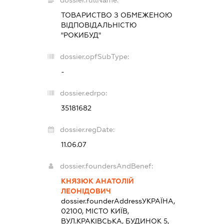
dossier.fullName:
ТОВАРИСТВО З ОБМЕЖЕНОЮ
ВІДПОВІДАЛЬНІСТЮ
"РОКИБУД"
dossier.opfSubType:
-
dossier.edrpo:
35181682
dossier.regDate:
11.06.07
dossier.foundersAndBenef:
КНЯЗЮК АНАТОЛІЙ
ЛЕОНІДОВИЧ
dossier.founderAddress
УКРАЇНА,
02100, МІСТО КИЇВ,
ВУЛ.КРАКІВСЬКА, БУДИНОК 5,