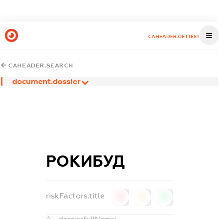
CAHEADER.GETTEST
CAHEADER.SEARCH
document.dossier
РОКИБУД
riskFactors.title
0
0
0