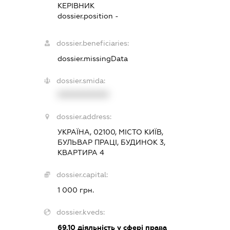
КЕРІВНИК
dossier.position -
dossier.beneficiaries:
dossier.missingData
dossier.smida:
XXXXXXXXXX
dossier.address:
УКРАЇНА, 02100, МІСТО КИЇВ,
БУЛЬВАР ПРАЦІ, БУДИНОК 3,
КВАРТИРА 4
dossier.capital:
1 000 грн.
dossier.kveds:
69.10
діяльність у сфері права