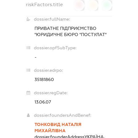
riskFactors.title
0
0
0
dossier.fullName:
ПРИВАТНЕ ПІДПРИЄМСТВО
"ЮРИДИЧНЕ БЮРО "ПОСТУЛАТ"
dossier.opfSubType:
-
dossier.edrpo:
35181860
dossier.regDate:
13.06.07
dossier.foundersAndBenef:
ТОНКОВИД НАТАЛІЯ
МИХАЙЛІВНА
dossier.founderAddress
УКРАЇНА,