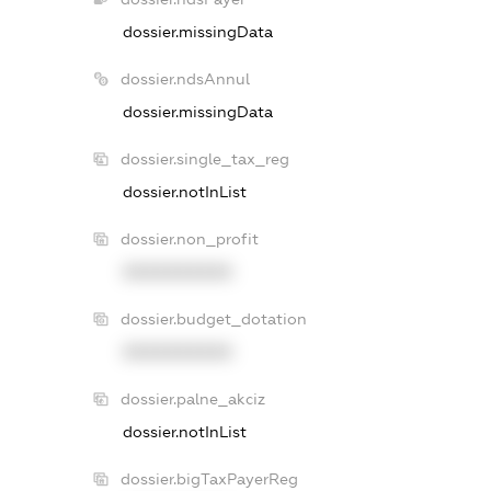
dossier.missingData
dossier.ndsAnnul
dossier.missingData
dossier.single_tax_reg
dossier.notInList
dossier.non_profit
XXXXXXXXXX
dossier.budget_dotation
XXXXXXXXXX
dossier.palne_akciz
dossier.notInList
dossier.bigTaxPayerReg