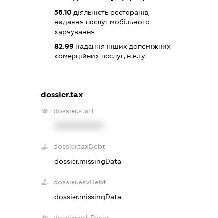
56.10
діяльність ресторанів,
надання послуг мобільного
харчування
82.99
надання інших допоміжних
комерційних послуг, н.в.і.у.
dossier.tax
dossier.staff
XXXXXXXXXX
dossier.taxDebt
dossier.missingData
dossier.esvDebt
dossier.missingData
dossier.ndsPayer