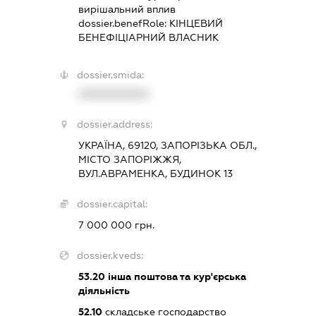
вирішальний вплив
dossier.benefRole:
КІНЦЕВИЙ
БЕНЕФІЦІАРНИЙ ВЛАСНИК
dossier.smida:
XXXXXXXXXX
dossier.address:
УКРАЇНА, 69120, ЗАПОРІЗЬКА ОБЛ.,
МІСТО ЗАПОРІЖЖЯ,
ВУЛ.АВРАМЕНКА, БУДИНОК 13
dossier.capital:
7 000 000 грн.
dossier.kveds:
53.20
інша поштова та кур'єрська
діяльність
52.10
складське господарство