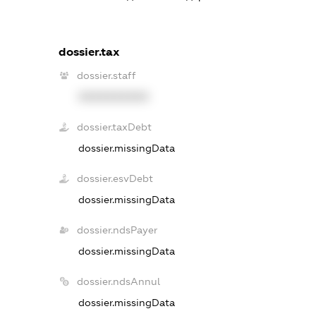
dossier.tax
dossier.staff
XXXXXXXXXX
dossier.taxDebt
dossier.missingData
dossier.esvDebt
dossier.missingData
dossier.ndsPayer
dossier.missingData
dossier.ndsAnnul
dossier.missingData