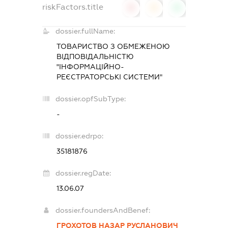
riskFactors.title
0
0
0
dossier.fullName:
ТОВАРИСТВО З ОБМЕЖЕНОЮ
ВІДПОВІДАЛЬНІСТЮ
"ІНФОРМАЦІЙНО-
РЕЄСТРАТОРСЬКІ СИСТЕМИ"
dossier.opfSubType:
-
dossier.edrpo:
35181876
dossier.regDate:
13.06.07
dossier.foundersAndBenef:
ГРОХОТОВ НАЗАР РУСЛАНОВИЧ