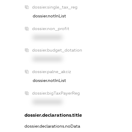
dossier.single_tax_reg
dossier.notInList
dossier.non_profit
XXXXXXXXXX
dossier.budget_dotation
XXXXXXXXXX
dossier.palne_akciz
dossier.notInList
dossier.bigTaxPayerReg
XXXXXXXXXX
dossier.declarations.title
dossier.declarations.noData