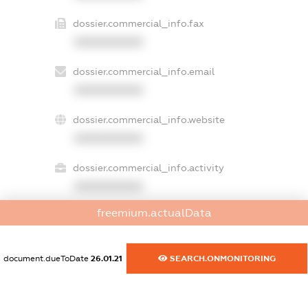
dossier.commercial_info.fax
XXXXXXXXXX
dossier.commercial_info.email
XXXXXXXXXX
dossier.commercial_info.website
XXXXXXXXXX
dossier.commercial_info.activity
XXXXXXXXXX
freemium.actualData
freemium.exampleText_1
freemium.exampleText_2
document.dueToDate
26.01.21
SEARCH.ONMONITORING
freemium.anonymousPerSearch2
FREEMIUM.DETAILS