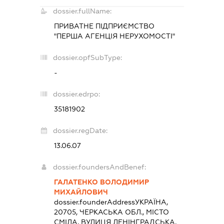
dossier.fullName:
ПРИВАТНЕ ПІДПРИЄМСТВО
"ПЕРША АГЕНЦІЯ НЕРУХОМОСТІ"
dossier.opfSubType:
-
dossier.edrpo:
35181902
dossier.regDate:
13.06.07
dossier.foundersAndBenef:
ГАЛАТЕНКО ВОЛОДИМИР
МИХАЙЛОВИЧ
dossier.founderAddress
УКРАЇНА,
20705, ЧЕРКАСЬКА ОБЛ., МІСТО
СМІЛА, ВУЛИЦЯ ЛЕНІНГРАДСЬКА,