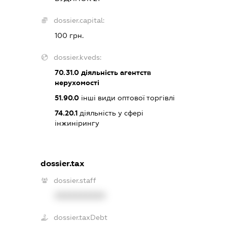
dossier.capital:
100 грн.
dossier.kveds:
70.31.0
діяльність агентств
нерухомості
51.90.0
інші види оптової торгівлі
74.20.1
діяльність у сфері
інжинірингу
dossier.tax
dossier.staff
XXXXXXXXXX
dossier.taxDebt