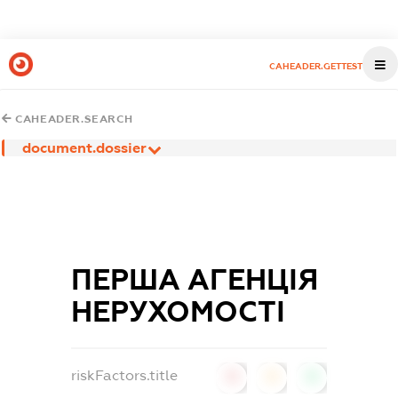
CAHEADER.GETTEST
CAHEADER.SEARCH
document.dossier
ПЕРША АГЕНЦІЯ
НЕРУХОМОСТІ
riskFactors.title
0
0
0