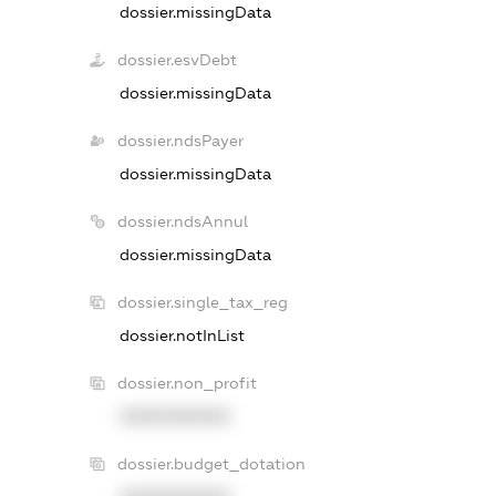
dossier.missingData
dossier.esvDebt
dossier.missingData
dossier.ndsPayer
dossier.missingData
dossier.ndsAnnul
dossier.missingData
dossier.single_tax_reg
dossier.notInList
dossier.non_profit
XXXXXXXXXX
dossier.budget_dotation