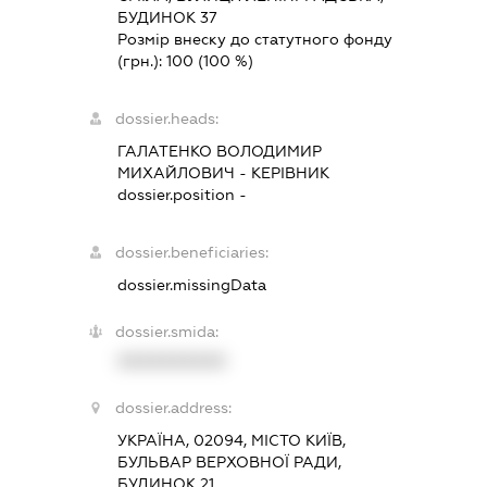
БУДИНОК 37
Розмір внеску до статутного фонду
(грн.):
100
(100 %)
dossier.heads:
ГАЛАТЕНКО ВОЛОДИМИР
МИХАЙЛОВИЧ
-
КЕРІВНИК
dossier.position -
dossier.beneficiaries:
dossier.missingData
dossier.smida:
XXXXXXXXXX
dossier.address:
УКРАЇНА, 02094, МІСТО КИЇВ,
БУЛЬВАР ВЕРХОВНОЇ РАДИ,
БУДИНОК 21