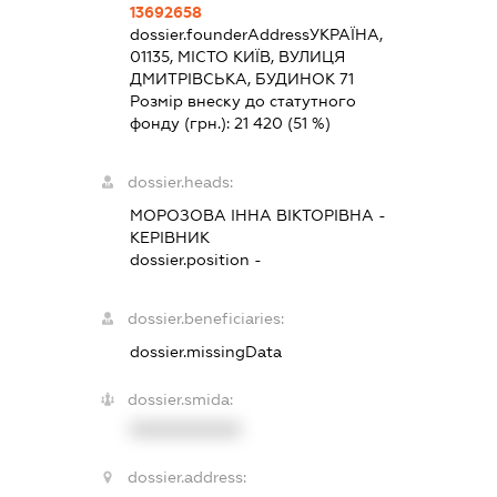
13692658
dossier.founderAddress
УКРАЇНА,
01135, МІСТО КИЇВ, ВУЛИЦЯ
ДМИТРІВСЬКА, БУДИНОК 71
Розмір внеску до статутного
фонду (грн.):
21 420
(51 %)
dossier.heads:
МОРОЗОВА ІННА ВІКТОРІВНА
-
КЕРІВНИК
dossier.position -
dossier.beneficiaries:
dossier.missingData
dossier.smida:
XXXXXXXXXX
dossier.address: