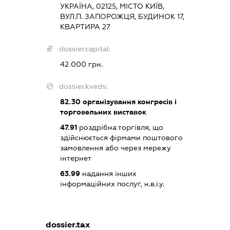
УКРАЇНА, 02125, МІСТО КИЇВ,
ВУЛ.П. ЗАПОРОЖЦЯ, БУДИНОК 17,
КВАРТИРА 27
dossier.capital:
42 000 грн.
dossier.kveds:
82.30
організування конгресів і
торговельних виставок
47.91
роздрібна торгівля, що
здійснюється фірмами поштового
замовлення або через мережу
інтернет
63.99
надання інших
інформаційних послуг, н.в.і.у.
dossier.tax