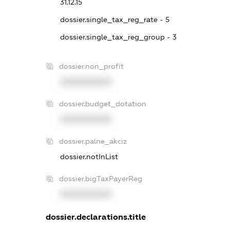
31.12.15
dossier.single_tax_reg_rate - 5
dossier.single_tax_reg_group - 3
dossier.non_profit
XXXXXXXXXX
dossier.budget_dotation
XXXXXXXXXX
dossier.palne_akciz
dossier.notInList
dossier.bigTaxPayerReg
XXXXXXXXXX
dossier.declarations.title