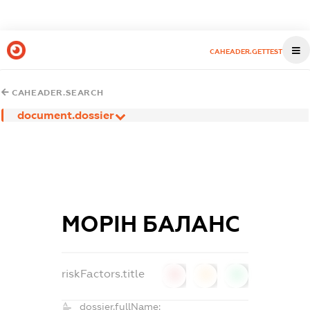
CAHEADER.GETTEST
CAHEADER.SEARCH
document.dossier
МОРІН БАЛАНС
riskFactors.title
0
0
0
dossier.fullName: