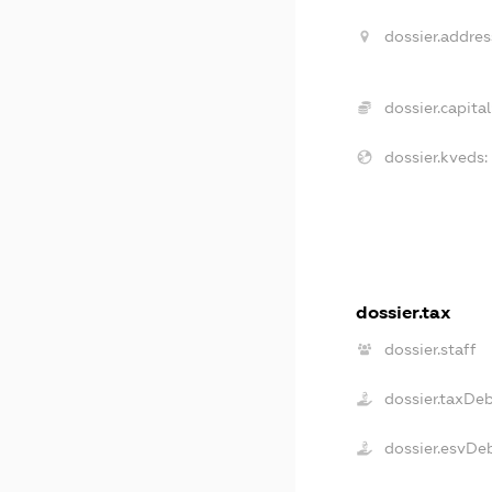
dossier.addres
dossier.capital
dossier.kveds:
dossier.tax
dossier.staff
dossier.taxDe
dossier.esvDe