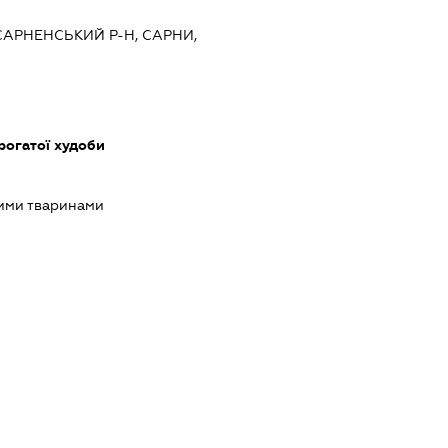
 САРНЕНСЬКИЙ Р-Н, САРНИ,
рогатої худоби
ими тваринами