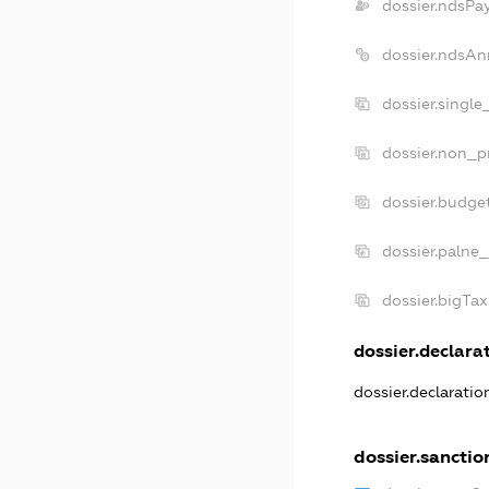
dossier.ndsPa
dossier.ndsAn
dossier.single
dossier.non_pr
dossier.budge
dossier.palne_
dossier.bigTa
dossier.declarat
dossier.declarati
dossier.sanctio