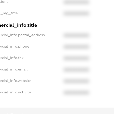
tions
XXXXXXXXXX
n_reg_title
XXXXXXXXXX
rcial_info.title
rcial_info.postal_address
XXXXXXXXXX
rcial_info.phone
XXXXXXXXXX
rcial_info.fax
XXXXXXXXXX
rcial_info.email
XXXXXXXXXX
rcial_info.website
XXXXXXXXXX
cial_info.activity
XXXXXXXXXX