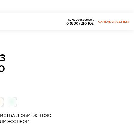
caHeader.contact
CAHEADER.GETTEST
0 (800) 210 102
З
Ю
0
РИСТВА З ОБМЕЖЕНОЮ
НИМ'ЯСОПРОМ