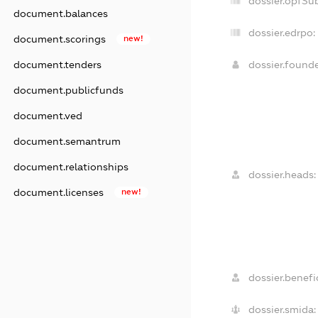
dossier.opfSu
document.balances
dossier.edrpo:
document.scorings
new!
dossier.found
document.tenders
document.publicfunds
document.ved
document.semantrum
document.relationships
dossier.heads:
document.licenses
new!
dossier.benefic
dossier.smida: