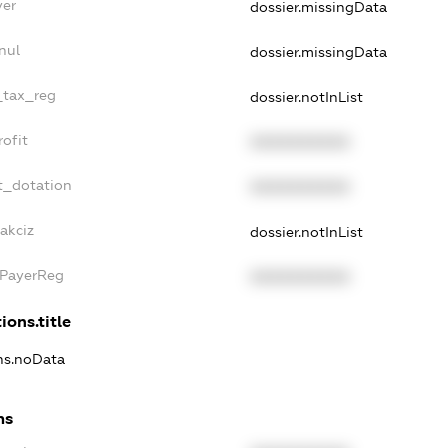
yer
dossier.missingData
nul
dossier.missingData
_tax_reg
dossier.notInList
ofit
XXXXXXXXXX
t_dotation
XXXXXXXXXX
akciz
dossier.notInList
xPayerReg
XXXXXXXXXX
ions.title
ons.noData
ns