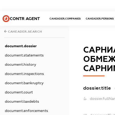
CONTR AGENT
CAHEADER.COMPANIES
CAHEADER.PERSONS
CAHEADER.SEARCH
document.dossier
САРНИ
document.statements
ОБМЕЖ
document.history
САРНИ
document.inspections
document.bankruptcy
dossier.title
document.court
dossier.fullNa
document.taxdebts
document.enforcements