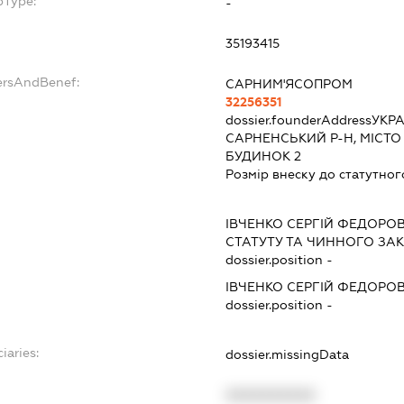
bType:
-
35193415
ersAndBenef:
САРНИМ'ЯСОПРОМ
32256351
dossier.founderAddress
УКРА
САРНЕНСЬКИЙ Р-Н, МІСТО
БУДИНОК 2
Розмір внеску до статутног
ІВЧЕНКО СЕРГІЙ ФЕДОРО
СТАТУТУ ТА ЧИННОГО З
dossier.position -
ІВЧЕНКО СЕРГІЙ ФЕДОРО
dossier.position -
iaries:
dossier.missingData
XXXXXXXXXX