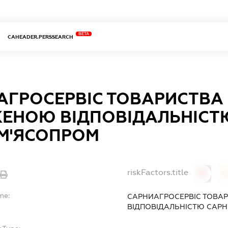
BETA
CAHEADER.PERSSEARCH
АГРОСЕРВІС ТОВАРИСТВА 
ЕНОЮ ВІДПОВІДАЛЬНІСТ
М'ЯСОПРОМ
riskFactors.title
0
0
me:
САРНИАГРОСЕРВІС ТОВА
ВІДПОВІДАЛЬНІСТЮ САР