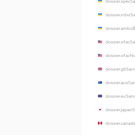
dossier.specS
dossier.rnboS
dossier.amkuB
dossier.ofacS
dossier.ofac
dossier.gbSan
dossier.ausSa
dossier.euSan
dossier.japan
dossier.canad