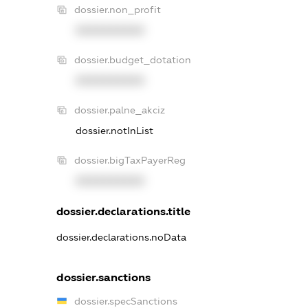
dossier.non_profit
XXXXXXXXXX
dossier.budget_dotation
XXXXXXXXXX
dossier.palne_akciz
dossier.notInList
dossier.bigTaxPayerReg
XXXXXXXXXX
dossier.declarations.title
dossier.declarations.noData
dossier.sanctions
dossier.specSanctions