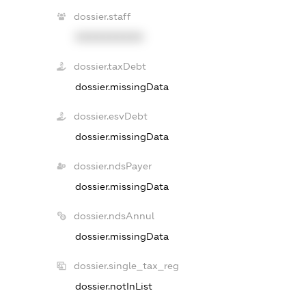
dossier.staff
XXXXXXXXXX
dossier.taxDebt
dossier.missingData
dossier.esvDebt
dossier.missingData
dossier.ndsPayer
dossier.missingData
dossier.ndsAnnul
dossier.missingData
dossier.single_tax_reg
dossier.notInList