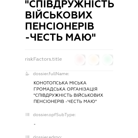
"СПІВДРУЖНІСТЬ
ВІЙСЬКОВИХ
ПЕНСІОНЕРІВ
-ЧЕСТЬ МАЮ"
riskFactors.title
0
0
0
dossier.fullName:
КОНОТОПСЬКА МІСЬКА
ГРОМАДСЬКА ОРГАНІЗАЦІЯ
"СПІВДРУЖНІСТЬ ВІЙСЬКОВИХ
ПЕНСІОНЕРІВ -ЧЕСТЬ МАЮ"
dossier.opfSubType:
-
dossier.edrpo: