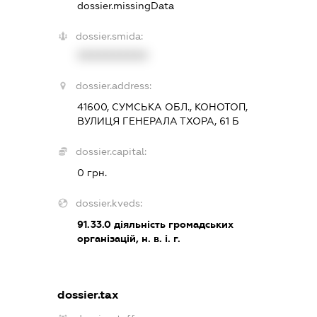
dossier.missingData
dossier.smida:
XXXXXXXXXX
dossier.address:
41600, СУМСЬКА ОБЛ., КОНОТОП,
ВУЛИЦЯ ГЕНЕРАЛА ТХОРА, 61 Б
dossier.capital:
0 грн.
dossier.kveds:
91.33.0
діяльність громадських
організацій, н. в. і. г.
dossier.tax