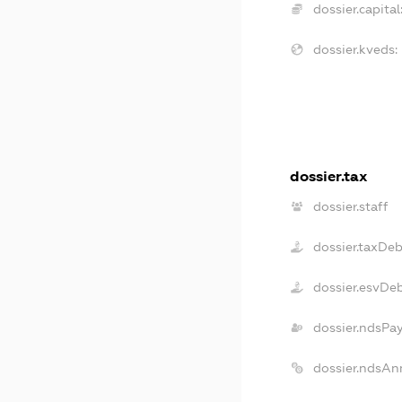
dossier.capital
dossier.kveds:
dossier.tax
dossier.staff
dossier.taxDeb
dossier.esvDe
dossier.ndsPa
dossier.ndsAn