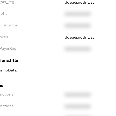
_tax_reg
dossier.notInList
ofit
XXXXXXXXXX
t_dotation
XXXXXXXXXX
akciz
dossier.notInList
xPayerReg
XXXXXXXXXX
ions.title
ons.noData
ns
anctions
XXXXXXXXXX
anctions
XXXXXXXXXX