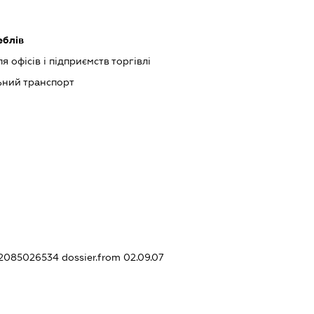
еблів
 офісів і підприємств торгівлі
ний транспорт
352085026534
dossier.from 02.09.07