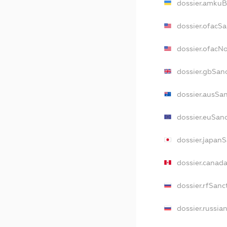
dossier.amkuB
dossier.ofacS
dossier.ofacN
dossier.gbSan
dossier.ausSa
dossier.euSan
dossier.japan
dossier.canad
dossier.rfSanc
dossier.russia