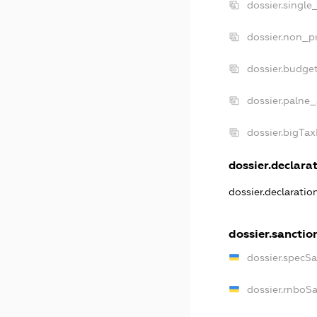
dossier.single
dossier.non_pr
dossier.budge
dossier.palne_
dossier.bigTa
dossier.declarat
dossier.declarati
dossier.sanctio
dossier.specS
dossier.rnboS