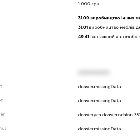
:
1 000 грн.
31.09
виробництво інших м
31.01
виробництво меблів для
49.41
вантажний автомобіль
XXXXXXXXXX
t
dossier.missingData
bt
dossier.missingData
yer
dossier.yes
dossier.ndsInn 
nul
dossier.missingData