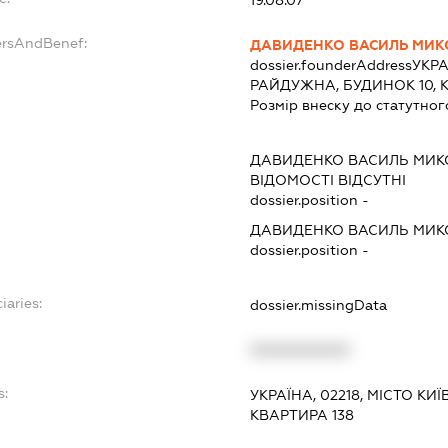
ersAndBenef:
ДАВИДЕНКО ВАСИЛЬ МИ
dossier.founderAddress
УКРА
РАЙДУЖНА, БУДИНОК 10, 
Розмір внеску до статутног
ДАВИДЕНКО ВАСИЛЬ МИ
ВІДОМОСТІ ВІДСУТНІ
dossier.position -
ДАВИДЕНКО ВАСИЛЬ МИ
dossier.position -
iaries:
dossier.missingData
XXXXXXXXXX
s:
УКРАЇНА, 02218, МІСТО КИ
КВАРТИРА 138