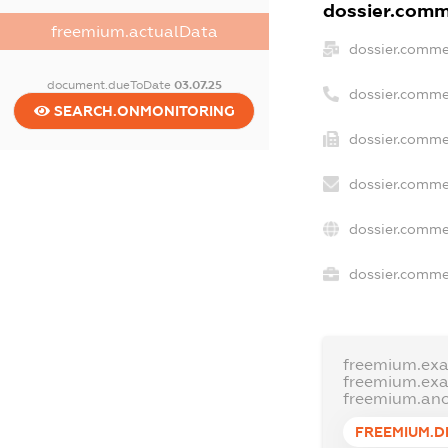
dossier.comme
freemium.actualData
dossier.comme
document.dueToDate
03.07.25
dossier.comme
SEARCH.ONMONITORING
dossier.commer
dossier.comme
dossier.comme
dossier.commer
freemium.ex
freemium.ex
freemium.an
FREEMIUM.D