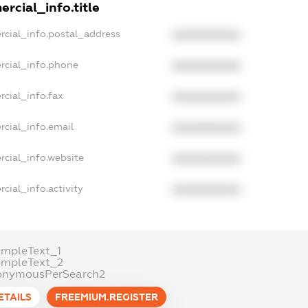
rcial_info.title
rcial_info.postal_address
XXXXXXXXXX
rcial_info.phone
XXXXXXXXXX
cial_info.fax
XXXXXXXXXX
rcial_info.email
XXXXXXXXXX
rcial_info.website
XXXXXXXXXX
cial_info.activity
XXXXXXXXXX
ampleText_1
ampleText_2
onymousPerSearch2
ETAILS
FREEMIUM.REGISTER