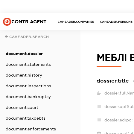
CONTR AGENT
CAHEADER.COMPANIES
CAHEADER.PERSONS
CAHEADER.SEARCH
document.dossier
МЕБЛІ 
document.statements
document.history
dossier.title
document.inspections
dossier.fullNa
document.bankruptcy
dossier.opfSu
document.court
document.taxdebts
dossier.edrpo:
document.enforcements
dossier.regDat