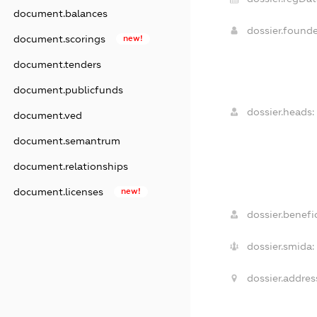
document.balances
dossier.found
document.scorings
new!
document.tenders
document.publicfunds
dossier.heads:
document.ved
document.semantrum
document.relationships
document.licenses
new!
dossier.benefic
dossier.smida:
dossier.addres