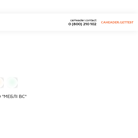
caHeader.contact
CAHEADER.GETTEST
0 (800) 210 102
0
"МЕБЛІ ВС"