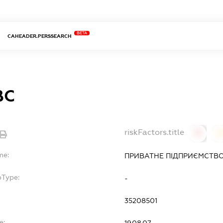
BETA
CAHEADER.PERSSEARCH
ВС
riskFactors.title
0
0
me:
ПРИВАТНЕ ПІДПРИЄМСТВО 
bType:
-
35208501
e:
19.08.07