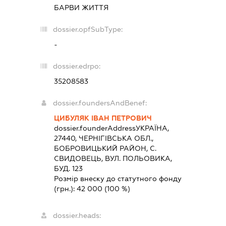
БАРВИ ЖИТТЯ
dossier.opfSubType:
-
dossier.edrpo:
35208583
dossier.foundersAndBenef:
ЦИБУЛЯК ІВАН ПЕТРОВИЧ
dossier.founderAddress
УКРАЇНА,
27440, ЧЕРНIГIВСЬКА ОБЛ.,
БОБРОВИЦЬКИЙ РАЙОН, С.
СВИДОВЕЦЬ, ВУЛ. ПОЛЬОВИКА,
БУД. 123
Розмір внеску до статутного фонду
(грн.):
42 000
(100 %)
dossier.heads: