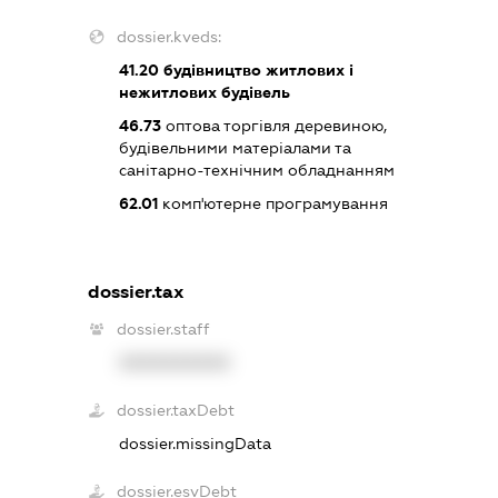
dossier.kveds:
41.20
будівництво житлових і
нежитлових будівель
46.73
оптова торгівля деревиною,
будівельними матеріалами та
санітарно-технічним обладнанням
62.01
комп'ютерне програмування
dossier.tax
dossier.staff
XXXXXXXXXX
dossier.taxDebt
dossier.missingData
dossier.esvDebt