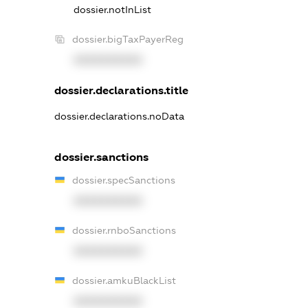
dossier.notInList
dossier.bigTaxPayerReg
XXXXXXXXXX
dossier.declarations.title
dossier.declarations.noData
dossier.sanctions
dossier.specSanctions
XXXXXXXXXX
dossier.rnboSanctions
XXXXXXXXXX
dossier.amkuBlackList
XXXXXXXXXX