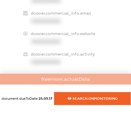
XXXXXXXXXX
dossier.commercial_info.email
XXXXXXXXXX
dossier.commercial_info.website
XXXXXXXXXX
dossier.commercial_info.activity
XXXXXXXXXX
freemium.actualData
freemium.exampleText_1
freemium.exampleText_2
freemium.anonymousPerSearch2
document.dueToDate
25.03.17
SEARCH.ONMONITORING
FREEMIUM.DETAILS
FREEMIUM.REGISTER