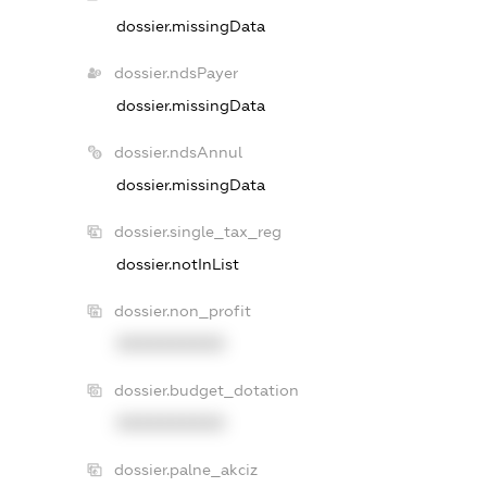
dossier.missingData
dossier.ndsPayer
dossier.missingData
dossier.ndsAnnul
dossier.missingData
dossier.single_tax_reg
dossier.notInList
dossier.non_profit
XXXXXXXXXX
dossier.budget_dotation
XXXXXXXXXX
dossier.palne_akciz