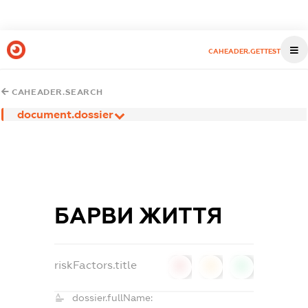
CAHEADER.GETTEST
CAHEADER.SEARCH
document.dossier
БАРВИ ЖИТТЯ
riskFactors.title
0
0
0
dossier.fullName: