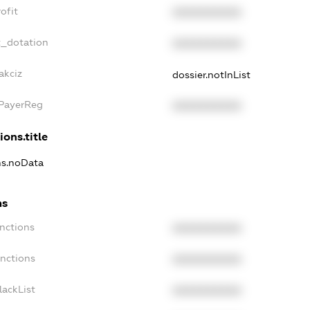
ofit
XXXXXXXXXX
t_dotation
XXXXXXXXXX
akciz
dossier.notInList
xPayerReg
XXXXXXXXXX
ions.title
ns.noData
ns
nctions
XXXXXXXXXX
anctions
XXXXXXXXXX
lackList
XXXXXXXXXX