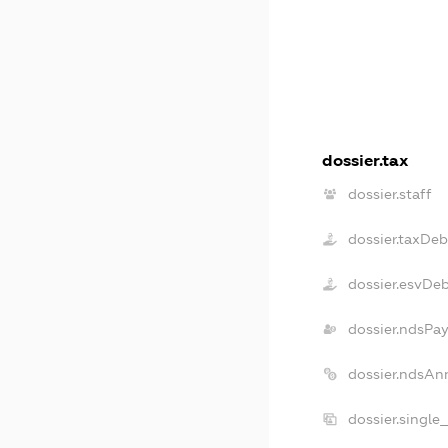
dossier.tax
dossier.staff
dossier.taxDeb
dossier.esvDe
dossier.ndsPay
dossier.ndsAn
dossier.single