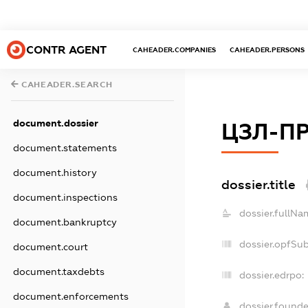
CONTR AGENT
CAHEADER.COMPANIES
CAHEADER.PERSONS
CAHEADER.SEARCH
document.dossier
ЦЗЛ-П
document.statements
document.history
dossier.title
document.inspections
dossier.fullNa
document.bankruptcy
dossier.opfSu
document.court
document.taxdebts
dossier.edrpo:
document.enforcements
dossier.found