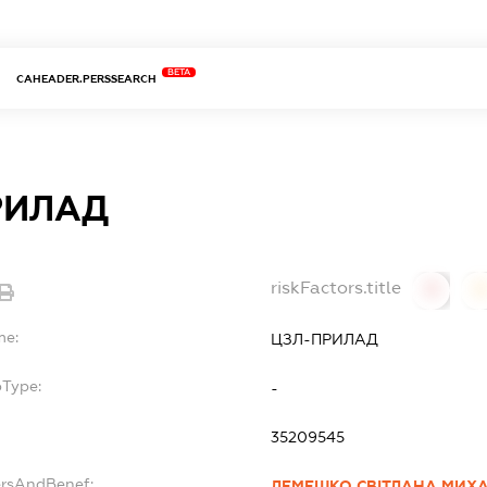
BETA
CAHEADER.PERSSEARCH
РИЛАД
riskFactors.title
0
0
me:
ЦЗЛ-ПРИЛАД
bType:
-
35209545
ersAndBenef:
ЛЕМЕШКО СВІТЛАНА МИХ