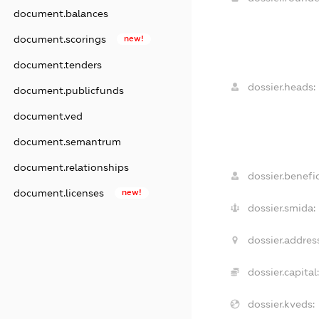
document.balances
document.scorings
new!
document.tenders
dossier.heads:
document.publicfunds
document.ved
document.semantrum
document.relationships
dossier.benefic
document.licenses
new!
dossier.smida:
dossier.address
dossier.capital:
dossier.kveds: