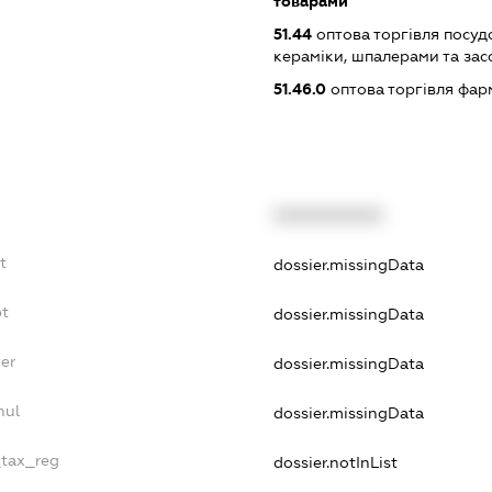
товарами
51.44
оптова торгівля посуд
кераміки, шпалерами та за
51.46.0
оптова торгівля фа
XXXXXXXXXX
t
dossier.missingData
bt
dossier.missingData
er
dossier.missingData
nul
dossier.missingData
_tax_reg
dossier.notInList