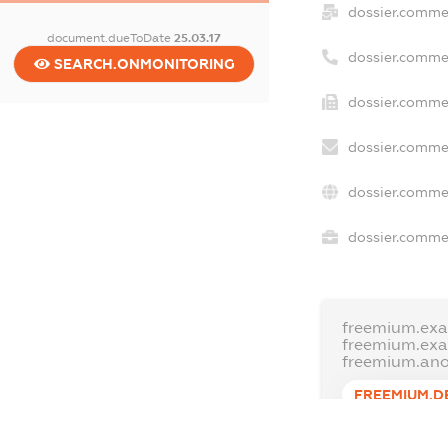
dossier.comme
document.dueToDate
25.03.17
dossier.comme
SEARCH.ONMONITORING
dossier.commer
dossier.commer
dossier.commer
dossier.commer
freemium.exa
freemium.ex
freemium.an
FREEMIUM.D