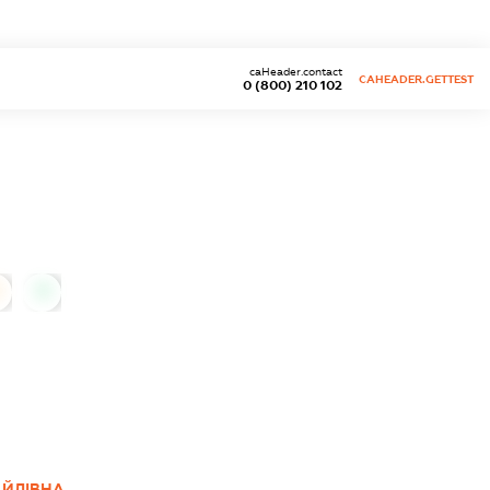
caHeader.contact
CAHEADER.GETTEST
0 (800) 210 102
0
АЙЛІВНА