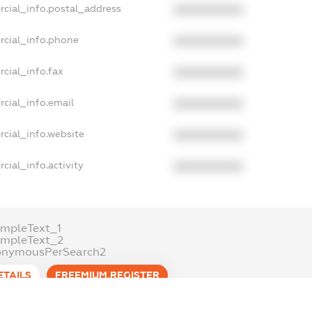
rcial_info.postal_address
XXXXXXXXXX
rcial_info.phone
XXXXXXXXXX
cial_info.fax
XXXXXXXXXX
cial_info.email
XXXXXXXXXX
cial_info.website
XXXXXXXXXX
cial_info.activity
XXXXXXXXXX
mpleText_1
ampleText_2
onymousPerSearch2
ETAILS
FREEMIUM.REGISTER