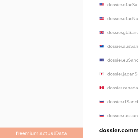
dossier.ofacSa
dossier.ofacN
dossier.gbSan
dossier.ausSan
dossier.euSanc
dossier.japanS
dossier.canad
dossier.rfSanc
dossier.russia
dossier.comme
freemium.actualData