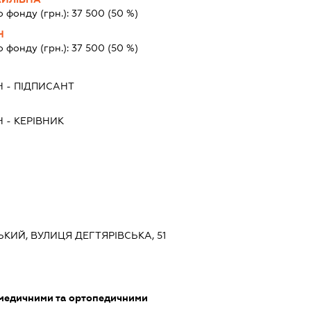
о фонду (грн.):
37 500
(50 %)
Ч
о фонду (грн.):
37 500
(50 %)
Ч
-
ПІДПИСАНТ
Ч
-
КЕРІВНИК
СЬКИЙ, ВУЛИЦЯ ДЕГТЯРІВСЬКА, 51
 медичними та ортопедичними