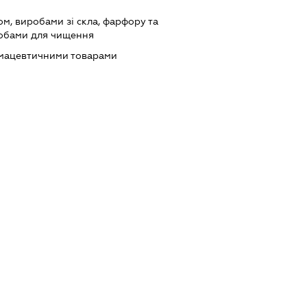
ом, виробами зі скла, фарфору та
собами для чищення
рмацевтичними товарами