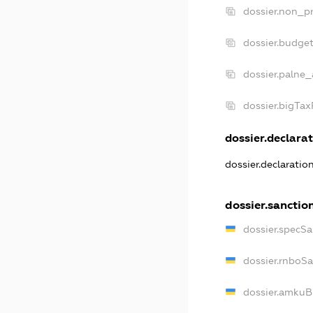
dossier.non_pr
dossier.budge
dossier.palne_
dossier.bigTa
dossier.declarat
dossier.declaratio
dossier.sanctio
dossier.specSa
dossier.rnboS
dossier.amkuB