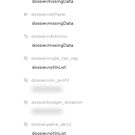
dossier.missingData
dossier.ndsPayer
dossier.missingData
dossier.ndsAnnul
dossier.missingData
dossier.single_tax_reg
dossier.notInList
dossier.non_profit
XXXXXXXXXX
dossier.budget_dotation
XXXXXXXXXX
dossier.palne_akciz
dossier.notInList