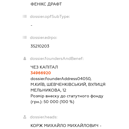
ФЕНІКС ДРАФТ
dossier.opfSubType:
-
dossier.edrpo:
35210203
dossier.foundersAndBenef:
ЧЕЗ КАПІТАЛ
34966920
dossier.founderAddress
04050,
М.КИЇВ, ШЕВЧЕНКІВСЬКИЙ, ВУЛИЦЯ
МЕЛЬНИКОВА, 12
Розмір внеску до статутного фонду
(грн.):
50 000
(100 %)
dossier.heads:
КОРЖ МИХАЙЛО МИХАЙЛОВИЧ
-