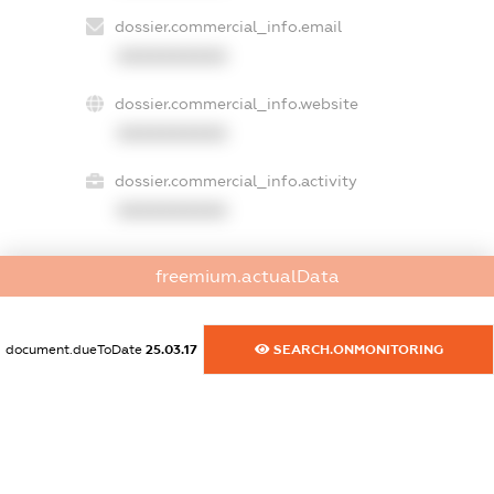
dossier.commercial_info.email
XXXXXXXXXX
dossier.commercial_info.website
XXXXXXXXXX
dossier.commercial_info.activity
XXXXXXXXXX
freemium.actualData
freemium.exampleText_1
freemium.exampleText_2
freemium.anonymousPerSearch2
document.dueToDate
25.03.17
SEARCH.ONMONITORING
FREEMIUM.DETAILS
FREEMIUM.REGISTER