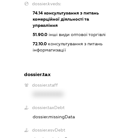
dossier.kveds:
74.14
консультування з питань
комерційної діяльності та
управління
51.90.0
інші види оптової торгівлі
72.10.0
консультування з питань
інформатизації
dossier.tax
dossier.staff
XXXXXXXXXX
dossier.taxDebt
dossier.missingData
dossier.esvDebt