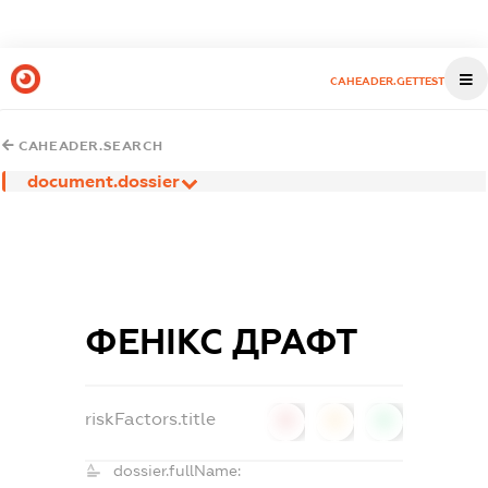
CAHEADER.GETTEST
CAHEADER.SEARCH
document.dossier
ФЕНІКС ДРАФТ
riskFactors.title
0
0
0
dossier.fullName: