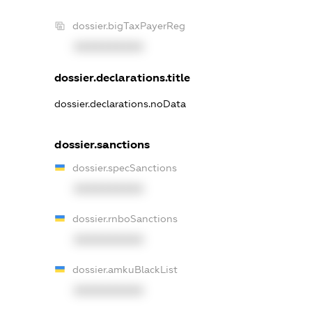
dossier.bigTaxPayerReg
XXXXXXXXXX
dossier.declarations.title
dossier.declarations.noData
dossier.sanctions
dossier.specSanctions
XXXXXXXXXX
dossier.rnboSanctions
XXXXXXXXXX
dossier.amkuBlackList
XXXXXXXXXX