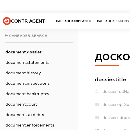
CONTR AGENT
CAHEADER.COMPANIES
CAHEADER.PERSONS
CAHEADER.SEARCH
document.dossier
ДОСКО
document.statements
document.history
dossier.title
document.inspections
dossier.fullN
document.bankruptcy
document.court
dossier.opfSu
document.taxdebts
dossier.edrpo:
document.enforcements