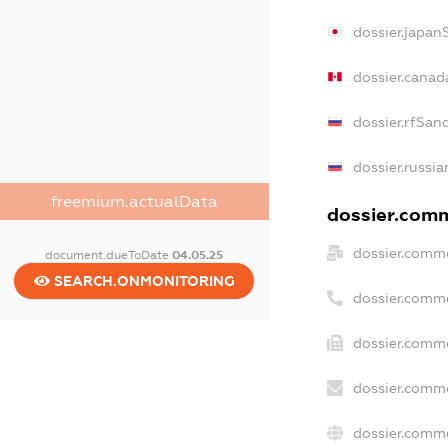
dossier.japan
dossier.canad
dossier.rfSan
dossier.russia
freemium.actualData
dossier.comme
dossier.comme
document.dueToDate
04.05.25
SEARCH.ONMONITORING
dossier.comm
dossier.comme
dossier.comme
dossier.comme