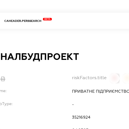
BETA
CAHEADER.PERSSEARCH
НАЛБУДПРОЕКТ
riskFactors.title
0
ame:
ПРИВАТНЕ ПІДПРИЄМСТВ
bType:
-
35216924