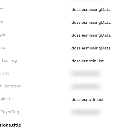
bt
dossier.missingData
bt
dossier.missingData
yer
dossier.missingData
nnul
dossier.missingData
e_tax_reg
dossier.notInList
rofit
XXXXXXXXXX
et_dotation
XXXXXXXXXX
_akciz
dossier.notInList
axPayerReg
XXXXXXXXXX
ions.title