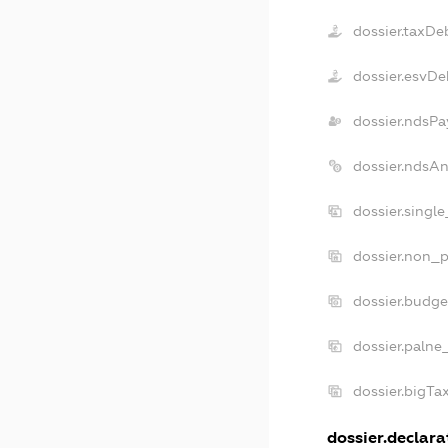
dossier.taxDe
dossier.esvDe
dossier.ndsPa
dossier.ndsA
dossier.singl
dossier.non_p
dossier.budg
dossier.palne
dossier.bigT
dossier.declarat