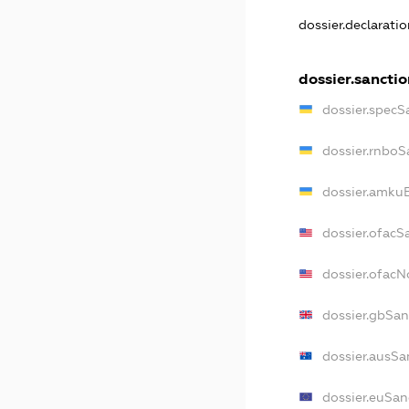
dossier.declarati
dossier.sanctio
dossier.specS
dossier.rnboS
dossier.amkuB
dossier.ofacS
dossier.ofac
dossier.gbSan
dossier.ausSa
dossier.euSan