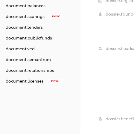
dossier.regDa
document.balances
dossier.foun
document.scorings
new!
document.tenders
document.publicfunds
dossier.heads:
document.ved
document.semantrum
document.relationships
document.licenses
new!
dossier.benefi