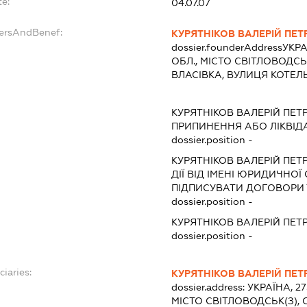
te:
04.07.07
dersAndBenef:
КУРЯТНІКОВ ВАЛЕРІЙ ПЕ
dossier.founderAddress
УКРА
ОБЛ., МІСТО СВІТЛОВОДС
ВЛАСІВКА, ВУЛИЦЯ КОТЕЛ
КУРЯТНІКОВ ВАЛЕРІЙ ПЕТ
ПРИПИНЕННЯ АБО ЛІКВІД
dossier.position -
КУРЯТНІКОВ ВАЛЕРІЙ ПЕТ
ДІЇ ВІД ІМЕНІ ЮРИДИЧНОЇ
ПІДПИСУВАТИ ДОГОВОРИ 
dossier.position -
КУРЯТНІКОВ ВАЛЕРІЙ ПЕТ
dossier.position -
ciaries:
КУРЯТНІКОВ ВАЛЕРІЙ ПЕ
dossier.address:
УКРАЇНА, 2
МІСТО СВІТЛОВОДСЬК(З),