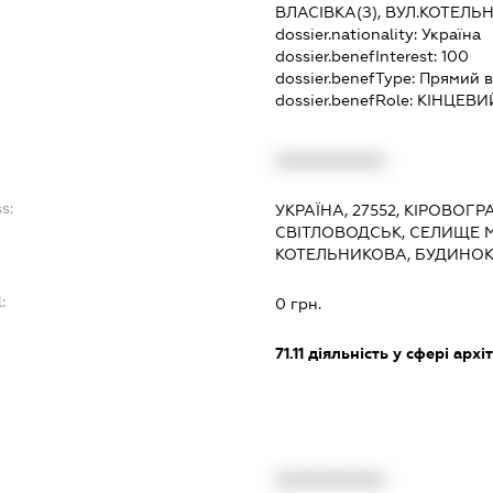
ВЛАСІВКА(З), ВУЛ.КОТЕЛЬ
dossier.nationality:
Україна
dossier.benefInterest:
100
dossier.benefType:
Прямий в
dossier.benefRole:
КІНЦЕВИ
XXXXXXXXXX
s:
УКРАЇНА, 27552, КІРОВОГР
СВІТЛОВОДСЬК, СЕЛИЩЕ М
КОТЕЛЬНИКОВА, БУДИНОК
:
0 грн.
71.11
діяльність у сфері архі
XXXXXXXXXX