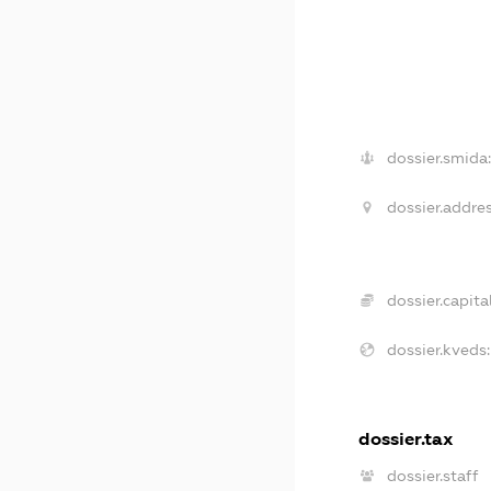
dossier.smida:
dossier.addres
dossier.capital
dossier.kveds:
dossier.tax
dossier.staff