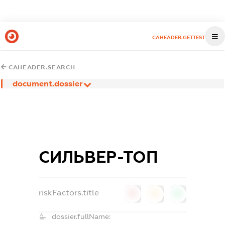
CAHEADER.GETTEST
CAHEADER.SEARCH
document.dossier
СИЛЬВЕР-ТОП
riskFactors.title
0
0
0
dossier.fullName: