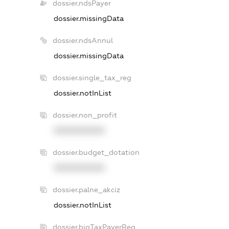
dossier.ndsPayer
dossier.missingData
dossier.ndsAnnul
dossier.missingData
dossier.single_tax_reg
dossier.notInList
dossier.non_profit
XXXXXXXXXX
dossier.budget_dotation
XXXXXXXXXX
dossier.palne_akciz
dossier.notInList
dossier.bigTaxPayerReg