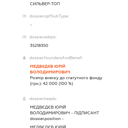
СИЛЬВЕР-ТОП
dossier.opfSubType:
-
dossier.edrpo:
35218350
dossier.foundersAndBenef:
МЕДВЄДЄВ ЮРІЙ
ВОЛОДИМИРОВИЧ
Розмір внеску до статутного фонду
(грн.):
42 000
(100 %)
dossier.heads:
МЕДВЄДЄВ ЮРІЙ
ВОЛОДИМИРОВИЧ
-
ПІДПИСАНТ
dossier.position -
МЕДВЄДЄВ ЮРІЙ