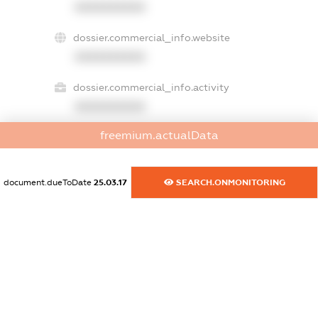
XXXXXXXXXX
dossier.commercial_info.website
XXXXXXXXXX
dossier.commercial_info.activity
XXXXXXXXXX
freemium.actualData
freemium.exampleText_1
freemium.exampleText_2
document.dueToDate
25.03.17
SEARCH.ONMONITORING
freemium.anonymousPerSearch2
FREEMIUM.DETAILS
FREEMIUM.REGISTER