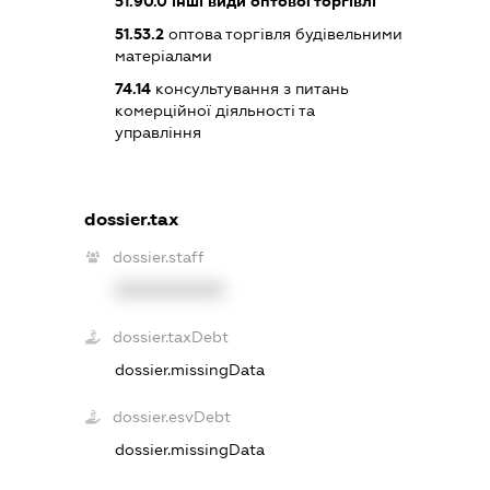
51.90.0
інші види оптової торгівлі
51.53.2
оптова торгівля будівельними
матеріалами
74.14
консультування з питань
комерційної діяльності та
управління
dossier.tax
dossier.staff
XXXXXXXXXX
dossier.taxDebt
dossier.missingData
dossier.esvDebt
dossier.missingData