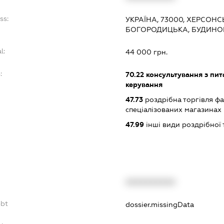
ss:
УКРАЇНА, 73000, ХЕРСОНС
БОГОРОДИЦЬКА, БУДИНОК 
l:
44 000 грн.
:
70.22
консультування з пита
керування
47.73
роздрібна торгівля ф
спеціалізованих магазинах
47.99
інші види роздрібної 
XXXXXXXXXX
ebt
dossier.missingData