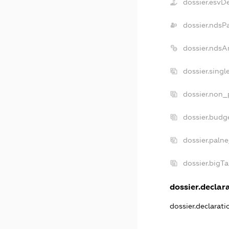
dossier.esvD
dossier.ndsP
dossier.ndsA
dossier.sing
dossier.non_
dossier.budg
dossier.paln
dossier.bigT
dossier.declara
dossier.declarat