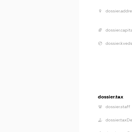
dossier.addre
dossier.capita
dossier.kveds
dossier.tax
dossier.staff
dossier.taxD