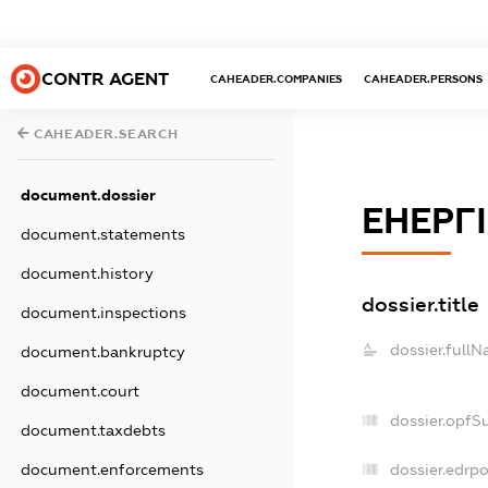
CONTR AGENT
CAHEADER.COMPANIES
CAHEADER.PERSONS
CAHEADER.SEARCH
document.dossier
ЕНЕРГ
document.statements
document.history
dossier.title
document.inspections
dossier.fullN
document.bankruptcy
document.court
dossier.opfS
document.taxdebts
dossier.edrpo
document.enforcements