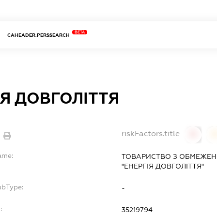
BETA
CAHEADER.PERSSEARCH
ІЯ ДОВГОЛІТТЯ
riskFactors.title
0
ame:
ТОВАРИСТВО З ОБМЕЖЕН
"ЕНЕРГІЯ ДОВГОЛІТТЯ"
ubType:
-
:
35219794