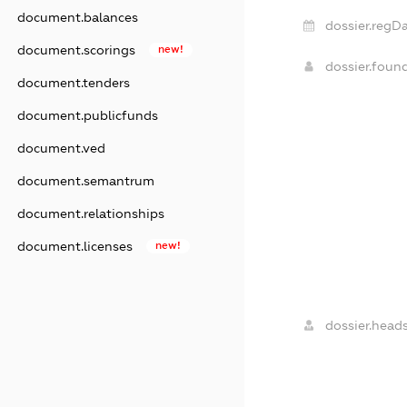
document.balances
dossier.regDa
document.scorings
new!
dossier.foun
document.tenders
document.publicfunds
document.ved
document.semantrum
document.relationships
document.licenses
new!
dossier.heads