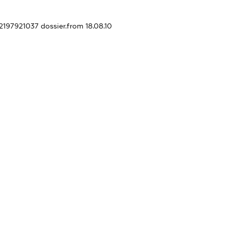
52197921037
dossier.from 18.08.10