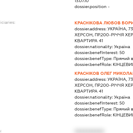
13.07.10
dossier.position -
iciaries:
КРАСНІКОВА ЛЮБОВ БОР
dossier.address:
УКРАЇНА, 7
ХЕРСОН, ПР.200-РІЧЧЯ ХЕ
КВАРТИРА 41
dossier.nationality:
Україна
dossier.benefInterest:
50
dossier.benefType:
Прямий в
dossier.benefRole:
КІНЦЕВИ
КРАСНІКОВ ОЛЕГ МИКОЛ
dossier.address:
УКРАЇНА, 7
ХЕРСОН, ПР.200-РІЧЧЯ ХЕ
КВАРТИРА 41
dossier.nationality:
Україна
dossier.benefInterest:
50
dossier.benefType:
Прямий в
dossier.benefRole:
КІНЦЕВИ
:
XXXXXXXXXX