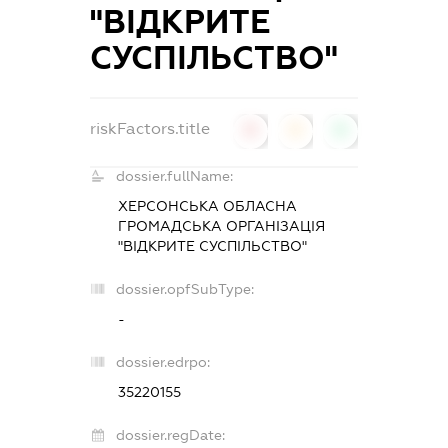
"ВІДКРИТЕ
СУСПІЛЬСТВО"
riskFactors.title
0
0
0
dossier.fullName:
ХЕРСОНСЬКА ОБЛАСНА
ГРОМАДСЬКА ОРГАНІЗАЦІЯ
"ВІДКРИТЕ СУСПІЛЬСТВО"
dossier.opfSubType:
-
dossier.edrpo:
35220155
dossier.regDate: