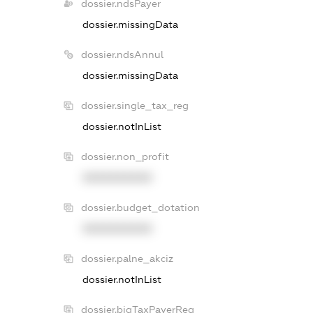
dossier.ndsPayer
dossier.missingData
dossier.ndsAnnul
dossier.missingData
dossier.single_tax_reg
dossier.notInList
dossier.non_profit
XXXXXXXXXX
dossier.budget_dotation
XXXXXXXXXX
dossier.palne_akciz
dossier.notInList
dossier.bigTaxPayerReg