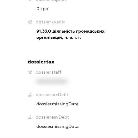
0 грн.
dossier.kveds:
91.33.0
діяльність громадських
організацій, н. в. і. г.
dossier.tax
dossier.staff
XXXXXXXXXX
dossier.taxDebt
dossier.missingData
dossier.esvDebt
dossier.missingData