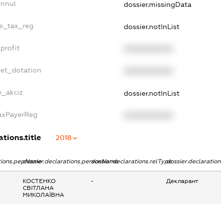
Annul
dossier.missingData
le_tax_reg
dossier.notInList
profit
XXXXXXXXXX
get_dotation
XXXXXXXXXX
e_akciz
dossier.notInList
TaxPayerReg
XXXXXXXXXX
ations.title
2018
ations.pepName
dossier.declarations.personName
dossier.declarations.relType
dossier.declaratio
КОСТЕНКО
-
Декларант
СВІТЛАНА
МИКОЛАЇВНА