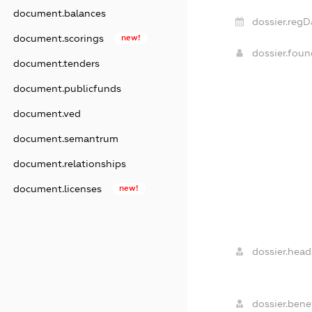
document.balances
dossier.regD
document.scorings
new!
dossier.fou
document.tenders
document.publicfunds
document.ved
document.semantrum
document.relationships
document.licenses
new!
dossier.head
dossier.benef