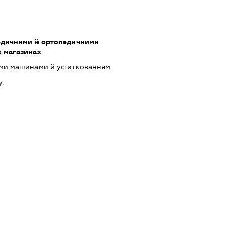
медичними й ортопедичними
х магазинах
ими машинами й устаткованням
у.