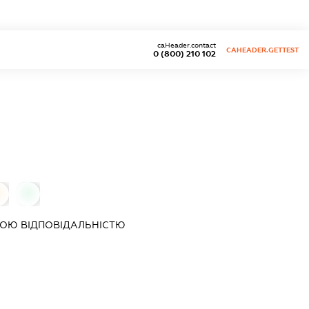
caHeader.contact
CAHEADER.GETTEST
0 (800) 210 102
0
0
ОЮ ВІДПОВІДАЛЬНІСТЮ