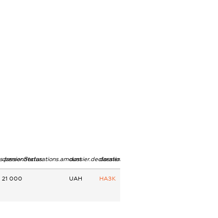
ns.personStatus
dossier.declarations.amount
dossier.declarations.currency
dossier.declarations.source
21 000
UAH
НАЗК