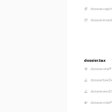
dossier.capit
dossier.kved
dossier.tax
dossier.staff
dossier.taxD
dossier.esvD
dossier.ndsP