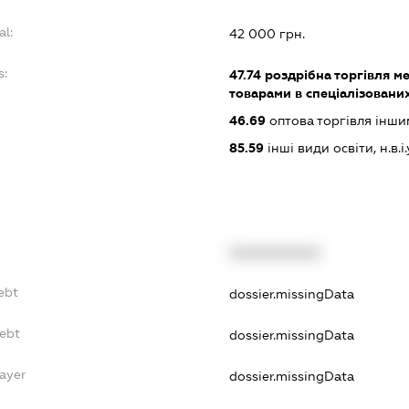
al:
42 000 грн.
s:
47.74
роздрібна торгівля 
товарами в спеціалізовани
46.69
оптова торгівля інш
85.59
інші види освіти, н.в.і.
XXXXXXXXXX
ebt
dossier.missingData
ebt
dossier.missingData
ayer
dossier.missingData