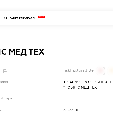
BETA
CAHEADER.PERSSEARCH
ІС МЕД ТЕХ
riskFactors.title
0
Name:
ТОВАРИСТВО З ОБМЕЖЕН
"НОБІЛІС МЕД ТЕХ"
SubType:
-
o:
35233611