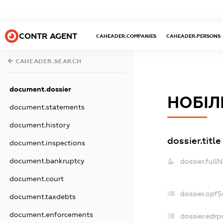
CONTR AGENT
CAHEADER.COMPANIES
CAHEADER.PERSONS
CAHEADER.SEARCH
document.dossier
НОБІЛ
document.statements
document.history
dossier.title
document.inspections
document.bankruptcy
dossier.full
document.court
dossier.opf
document.taxdebts
document.enforcements
dossier.edrp