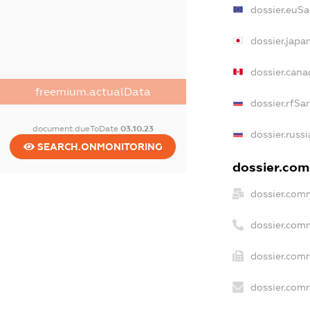
dossier.euSa
dossier.japa
dossier.can
freemium.actualData
dossier.rfSa
document.dueToDate
03.10.23
dossier.russ
SEARCH.ONMONITORING
dossier.comm
dossier.com
dossier.com
dossier.comm
dossier.comm